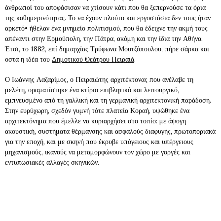
άνθρωποί του αποφάσισαν να χτίσουν κάτι που θα ξεπερνούσε τα όρια
της καθημερινότητας. Το να έχουν πλούτο και εργοστάσια δεν τους ήταν
αρκετό• ήθελαν ένα μνημείο πολιτισμού, που θα έδειχνε την ακμή τους
απέναντι στην Ερμούπολη, την Πάτρα, ακόμη και την ίδια την Αθήνα.
Έτσι, το 1882, επί δημαρχίας Τρύφωνα Μουτζόπουλου, πήρε σάρκα και
οστά η ιδέα του
Δημοτικού Θεάτρου Πειραιά
.
Ο Ιωάννης Λαζαρίμος, ο Πειραιώτης αρχιτέκτονας που ανέλαβε τη
μελέτη, οραματίστηκε ένα κτίριο επιβλητικό και λειτουργικό,
εμπνευσμένο από τη γαλλική και τη γερμανική αρχιτεκτονική παράδοση.
Στην ευρύχωρη, σχεδόν γυμνή τότε πλατεία Κοραή, υψώθηκε ένα
αρχιτεκτόνημα που έμελλε να κυριαρχήσει στο τοπίο: με άψογη
ακουστική, συστήματα θέρμανσης και ασφαλούς διαφυγής, πρωτοποριακά
για την εποχή, και με σκηνή που έκρυβε υπόγειους και υπέργειους
μηχανισμούς, ικανούς να μεταμορφώνουν τον χώρο με γοργές και
εντυπωσιακές αλλαγές σκηνικών.