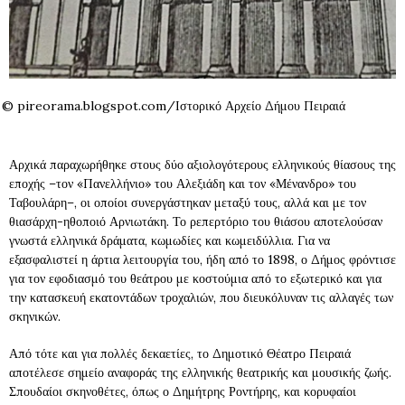
© pireorama.blogspot.com/Ιστορικό Αρχείο Δήμου Πειραιά
Αρχικά παραχωρήθηκε στους δύο αξιολογότερους ελληνικούς θίασους της
εποχής –τον «Πανελλήνιο» του Αλεξιάδη και τον «Μένανδρο» του
Ταβουλάρη–, οι οποίοι συνεργάστηκαν μεταξύ τους, αλλά και με τον
θιασάρχη-ηθοποιό Αρνιωτάκη. Το ρεπερτόριο του θιάσου αποτελούσαν
γνωστά ελληνικά δράματα, κωμωδίες και κωμειδύλλια. Για να
εξασφαλιστεί η άρτια λειτουργία του, ήδη από το 1898, ο Δήμος φρόντισε
για τον εφοδιασμό του θεάτρου με κοστούμια από το εξωτερικό και για
την κατασκευή εκατοντάδων τροχαλιών, που διευκόλυναν τις αλλαγές των
σκηνικών.
Από τότε και για πολλές δεκαετίες, το Δημοτικό Θέατρο Πειραιά
αποτέλεσε σημείο αναφοράς της ελληνικής θεατρικής και μουσικής ζωής.
Σπουδαίοι σκηνοθέτες, όπως ο Δημήτρης Ροντήρης, και κορυφαίοι