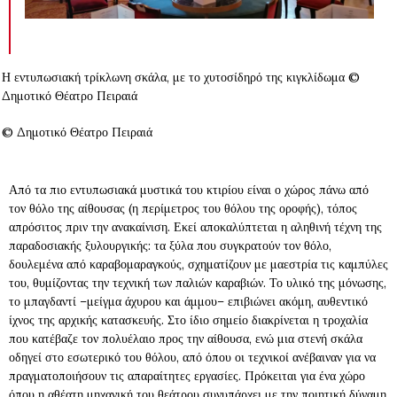
Η εντυπωσιακή τρίκλωνη σκάλα, με το χυτοσίδηρό της κιγκλίδωμα ©
Δημοτικό Θέατρο Πειραιά
© Δημοτικό Θέατρο Πειραιά
Από τα πιο εντυπωσιακά μυστικά του κτιρίου είναι ο χώρος πάνω από
τον θόλο της αίθουσας (η περίμετρος του θόλου της οροφής), τόπος
απρόσιτος πριν την ανακαίνιση. Εκεί αποκαλύπτεται η αληθινή τέχνη της
παραδοσιακής ξυλουργικής: τα ξύλα που συγκρατούν τον θόλο,
δουλεμένα από καραβομαραγκούς, σχηματίζουν με μαεστρία τις καμπύλες
του, θυμίζοντας την τεχνική των παλιών καραβιών. Το υλικό της μόνωσης,
το μπαγδαντί –μείγμα άχυρου και άμμου– επιβιώνει ακόμη, αυθεντικό
ίχνος της αρχικής κατασκευής. Στο ίδιο σημείο διακρίνεται η τροχαλία
που κατέβαζε τον πολυέλαιο προς την αίθουσα, ενώ μια στενή σκάλα
οδηγεί στο εσωτερικό του θόλου, από όπου οι τεχνικοί ανέβαιναν για να
πραγματοποιήσουν τις απαραίτητες εργασίες. Πρόκειται για ένα χώρο
όπου η αθέατη μηχανική του θεάτρου συνυπάρχει με την ποιητική δύναμη