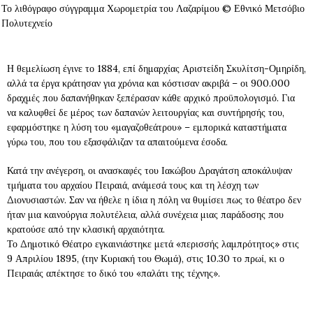
Το λιθόγραφο σύγγραμμα Χωρομετρία του Λαζαρίμου © Εθνικό Μετσόβιο
Πολυτεχνείο
Η θεμελίωση έγινε το 1884, επί δημαρχίας Αριστείδη Σκυλίτση-Ομηρίδη,
αλλά τα έργα κράτησαν για χρόνια και κόστισαν ακριβά – οι 900.000
δραχμές που δαπανήθηκαν ξεπέρασαν κάθε αρχικό προϋπολογισμό. Για
να καλυφθεί δε μέρος των δαπανών λειτουργίας και συντήρησής του,
εφαρμόστηκε η λύση του «μαγαζοθεάτρου» – εμπορικά καταστήματα
γύρω του, που του εξασφάλιζαν τα απαιτούμενα έσοδα.
Κατά την ανέγερση, οι ανασκαφές του Ιακώβου Δραγάτση αποκάλυψαν
τμήματα του αρχαίου Πειραιά, ανάμεσά τους και τη λέσχη των
Διονυσιαστών. Σαν να ήθελε η ίδια η πόλη να θυμίσει πως το θέατρο δεν
ήταν μια καινούργια πολυτέλεια, αλλά συνέχεια μιας παράδοσης που
κρατούσε από την κλασική αρχαιότητα.
Το Δημοτικό Θέατρο εγκαινιάστηκε μετά «περισσής λαμπρότητος» στις
9 Απριλίου 1895, (την Κυριακή του Θωμά), στις 10.30 το πρωί, κι ο
Πειραιάς απέκτησε το δικό του «παλάτι της τέχνης».