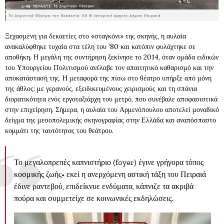
Ξεχασμένη για δεκαετίες στο «σταγκόνι» της σκηνής, η αυλαία
ανακαλύφθηκε τυχαία στα τέλη του ’80 και κατόπιν φυλάχτηκε σε
αποθήκη. Η μεγάλη της συντήρηση ξεκίνησε το 2014, όταν ομάδα ειδικών
του Υπουργείου Πολιτισμού ανέλαβε τον απαιτητικό καθαρισμό και την
αποκατάστασή της. Η μεταφορά της πίσω στο θέατρο υπήρξε από μόνη
της άθλος: με γερανούς, εξειδικευμένους χειρισμούς και τη σπάνια
διορατικότητα ενός εργοταξιάρχη του μετρό, που συνέβαλε αποφασιστικά
στην επιχείρηση. Σήμερα, η αυλαία του Αρμενόπουλου αποτελεί μοναδικό
δείγμα της μεσοπολεμικής σκηνογραφίας στην Ελλάδα και αναπόσπαστο
κομμάτι της ταυτότητας του θεάτρου.
Το μεγαλοπρεπές καπνιστήριο (foyer) έγινε γρήγορα τόπος
κοσμικής ζωής• εκεί η ανερχόμενη αστική τάξη του Πειραιά
έδινε ραντεβού, επιδείκνυε ενδύματα, κάπνιζε τα ακριβά
πούρα και συμμετείχε σε κοινωνικές εκδηλώσεις.