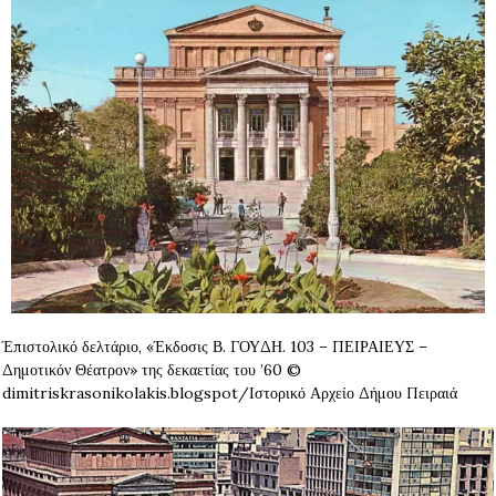
Έπιστολικό δελτάριο, «Έκδοσις Β. ΓΟΥΔΗ. 103 – ΠΕΙΡΑΙΕΥΣ –
Δημοτικόν Θέατρον» της δεκαετίας του ’60 ©
dimitriskrasonikolakis.blogspot/Ιστορικό Αρχείο Δήμου Πειραιά