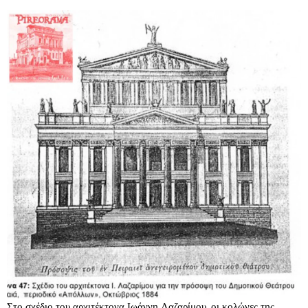
Στο σχέδιο του αρχιτέκτονα Ιωάννη Λαζαρίμου, οι κολώνες της