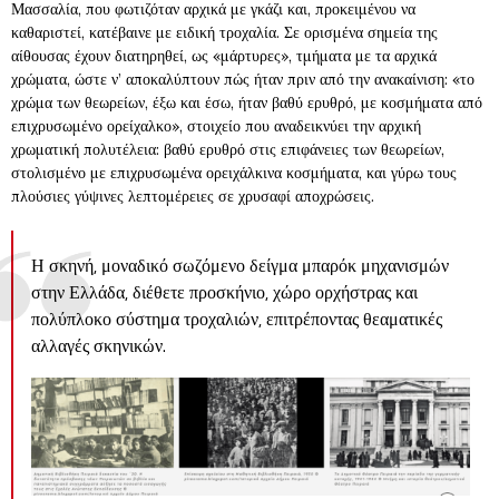
Μασσαλία, που φωτιζόταν αρχικά με γκάζι και, προκειμένου να
καθαριστεί, κατέβαινε με ειδική τροχαλία. Σε ορισμένα σημεία της
αίθουσας έχουν διατηρηθεί, ως «μάρτυρες», τμήματα με τα αρχικά
χρώματα, ώστε ν’ αποκαλύπτουν πώς ήταν πριν από την ανακαίνιση: «το
χρώμα των θεωρείων, έξω και έσω, ήταν βαθύ ερυθρό, με κοσμήματα από
επιχρυσωμένο ορείχαλκο», στοιχείο που αναδεικνύει την αρχική
χρωματική πολυτέλεια: βαθύ ερυθρό στις επιφάνειες των θεωρείων,
στολισμένο με επιχρυσωμένα ορειχάλκινα κοσμήματα, και γύρω τους
πλούσιες γύψινες λεπτομέρειες σε χρυσαφί αποχρώσεις.
Η σκηνή, μοναδικό σωζόμενο δείγμα μπαρόκ μηχανισμών
στην Ελλάδα, διέθετε προσκήνιο, χώρο ορχήστρας και
πολύπλοκο σύστημα τροχαλιών, επιτρέποντας θεαματικές
αλλαγές σκηνικών.