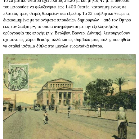
Το Δημοτικό Θέατρο έχει πλάτος 34.50 μ. και μήκος 47 μ. Η αίθουσά
του μπορούσε να φιλοξενήσει έως 1.400 θεατές, κατανεμημένους σε
πλατεία, τρεις σειρές θεωρείων και εξώστη. Τα 23 επιβλητικά θεωρεία,
διακοσμημένα με τα ονόματα σπουδαίων δημιουργών – από τον Όμηρο
έως τον Σαίξπηρ–, τα οποία αναγράφονται με την εξελληνισμένη
ορθογραφία της εποχής (π.χ. Βετώβεν, Βάγνερ, Δάντης), λειτουργούσαν
όχι μόνο ως χώροι θέασης, αλλά και ως σύμβολα μιας πόλης που ήθελε
να σταθεί ισότιμα δίπλα στα μεγάλα ευρωπαϊκά κέντρα.