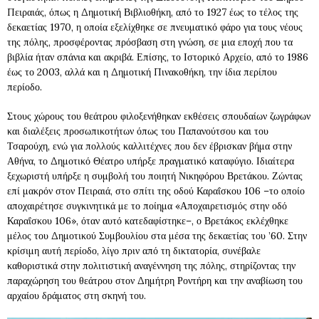
Πειραιάς, όπως η Δημοτική Βιβλιοθήκη, από το 1927 έως το τέλος της
δεκαετίας 1970, η οποία εξελίχθηκε σε πνευματικό φάρο για τους νέους
της πόλης, προσφέροντας πρόσβαση στη γνώση, σε μια εποχή που τα
βιβλία ήταν σπάνια και ακριβά. Επίσης, το Ιστορικό Αρχείο, από το 1986
έως το 2003, αλλά και η Δημοτική Πινακοθήκη, την ίδια περίπου
περίοδο.
Στους χώρους του θεάτρου φιλοξενήθηκαν εκθέσεις σπουδαίων ζωγράφων
και διαλέξεις προσωπικοτήτων όπως του Παπανούτσου και του
Τσαρούχη, ενώ για πολλούς καλλιτέχνες που δεν έβρισκαν βήμα στην
Αθήνα, το Δημοτικό Θέατρο υπήρξε πραγματικό καταφύγιο. Ιδιαίτερα
ξεχωριστή υπήρξε η συμβολή του ποιητή Νικηφόρου Βρετάκου. Ζώντας
επί μακρόν στον Πειραιά, στο σπίτι της οδού Καραΐσκου 106 –το οποίο
αποχαιρέτησε συγκινητικά με το ποίημα «Αποχαιρετισμός στην οδό
Καραΐσκου 106», όταν αυτό κατεδαφίστηκε–, ο Βρετάκος εκλέχθηκε
μέλος του Δημοτικού Συμβουλίου στα μέσα της δεκαετίας του ’60. Στην
κρίσιμη αυτή περίοδο, λίγο πριν από τη δικτατορία, συνέβαλε
καθοριστικά στην πολιτιστική αναγέννηση της πόλης, στηρίζοντας την
παραχώρηση του θεάτρου στον Δημήτρη Ροντήρη και την αναβίωση του
αρχαίου δράματος στη σκηνή του.