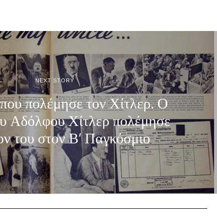
NEXT STORY
που πολέμησε τον Χίτλερ. Ο
ου Αδόλφου Χίτλερ πολέμησε
ον του στον Β’ Παγκόσμιο