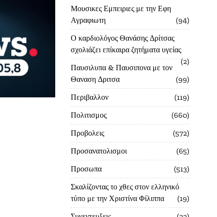
Μουσικες Εμπειριες με την Εφη
Αγραφιωτη
94
Ο καρδιολόγος Θανάσης Δρίτσας
σχολιάζει επίκαιρα ζητήματα υγείας
2
Παυσιλυπα & Παυσιπονα με τον
Θαναση Δριτσα
99
Περιβαλλον
119
Πολιτισμος
660
Προβολεις
572
Προσανατολισμοι
65
Προσωπα
513
Σκαλίζοντας το χθες στον ελληνικό
τύπο με την Χριστίνα Φίλιππα
19
Συνεντευξεις
22