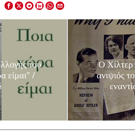
υλλογής του
Ο Χίλτερ 
 είμαι” /
ανιψιός τ
é
εναντί