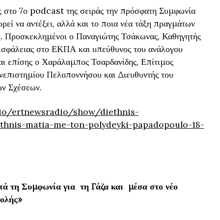
ς στο 7ο podcast της σειράς την πρόσφατη Συμφωνία
ορεί να αντέξει, αλλά και το ποια νέα τάξη πραγμάτων
ή. Προσκεκλημένοι ο Παναγιώτης Τσάκωνας, Καθηγητής
Ασφάλειας στο ΕΚΠΑ και υπεύθυνος του ανάλογου
 επίσης ο Χαράλαμπος Τσαρδανίδης, Επίτιμος
επιστημίου Πελοποννήσου και Διευθυντής του
ών Σχέσεων.
dio/ertnewsradio/show/diethnis-
thnis-matia-me-ton-polydeyki-papadopoulo-18-
ετά τη Συμφωνία για τη Γάζα και μέσα στο νέο
τολής»