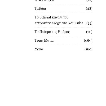
Ταξίδια
48
Το official κανάλι του
artpointview.gr στο YouTube
53
Το Ποίημα της Ημέρας
30
Τριτη Ματια
569
Υγεια
160