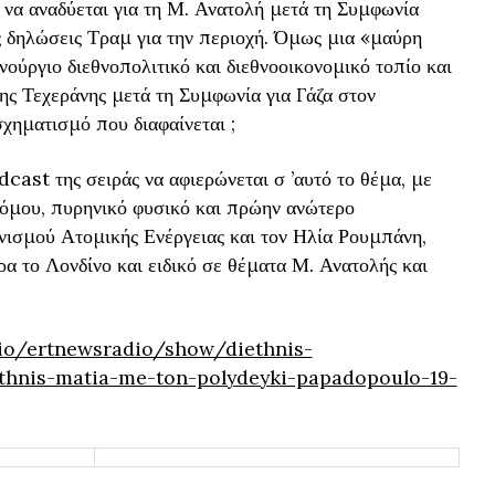
 να αναδύεται για τη Μ. Ανατολή μετά τη Συμφωνία
ις δηλώσεις Τραμ για την περιοχή. Όμως μια «μαύρη
νούργιο διεθνοπολιτικό και διεθνοοικονομικό τοπίο και
 της Τεχεράνης μετά τη Συμφωνία για Γάζα στον
χηματισμό που διαφαίνεται ;
dcast της σειράς να αφιερώνεται σ ’αυτό το θέμα, με
όμου, πυρηνικό φυσικό και πρώην ανώτερο
νισμού Ατομικής Ενέργειας και τον Ηλία Ρουμπάνη,
α το Λονδίνο και ειδικό σε θέματα Μ. Ανατολής και
dio/ertnewsradio/show/diethnis-
thnis-matia-me-ton-polydeyki-papadopoulo-19-