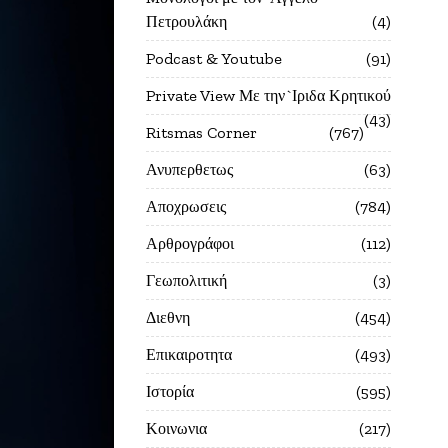
Πετρουλάκη
4
Podcast & Youtube
91
Private View Με την`Ιριδα Κρητικού
43
Ritsmas Corner
767
Ανυπερθετως
63
Αποχρωσεις
784
Αρθρογράφοι
112
Γεωπολιτική
3
Διεθνη
454
Επικαιροτητα
493
Ιστορία
595
Κοινωνια
217