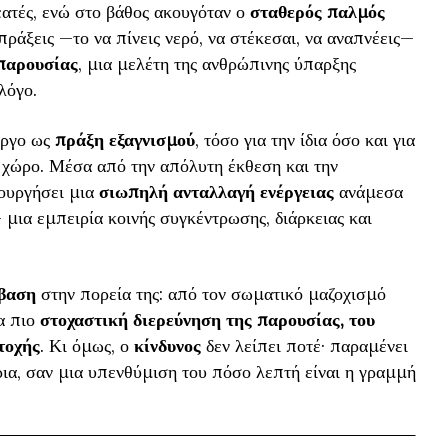
ατές, ενώ στο βάθος ακουγόταν ο
σταθερός παλμός
 πράξεις —το να πίνεις νερό, να στέκεσαι, να αναπνέεις—
 παρουσίας
, μια μελέτη της ανθρώπινης ύπαρξης
λόγο.
έργο ως
πράξη εξαγνισμού
, τόσο για την ίδια όσο και για
 χώρο. Μέσα από την απόλυτη έκθεση και την
ιουργήσει μια
σιωπηλή ανταλλαγή ενέργειας
ανάμεσα
— μια εμπειρία κοινής συγκέντρωσης, διάρκειας και
βαση
στην πορεία της: από τον σωματικό μαζοχισμό
α πιο
στοχαστική διερεύνηση της παρουσίας, του
τοχής
. Κι όμως, ο
κίνδυνος
δεν λείπει ποτέ· παραμένει
ρια, σαν μια υπενθύμιση του πόσο λεπτή είναι η γραμμή