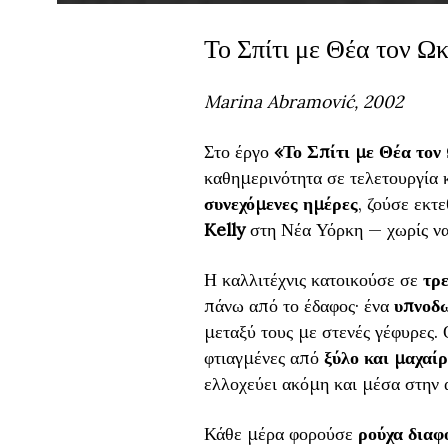
Το Σπίτι με Θέα τον Ω
Marina Abramović, 2002
Στο έργο
«Το Σπίτι με Θέα τον
καθημερινότητα σε τελετουργία 
συνεχόμενες ημέρες
, ζούσε εκτ
Kelly
στη Νέα Υόρκη — χωρίς να 
Η καλλιτέχνις κατοικούσε σε
τρε
πάνω από το έδαφος· ένα
υπνοδω
μεταξύ τους με στενές γέφυρες.
φτιαγμένες από
ξύλο και μαχαί
ελλοχεύει ακόμη και μέσα στην 
Κάθε μέρα φορούσε
ρούχα διαφ