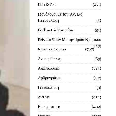
Life & Art
471
Mονόλογοι με τον`Αγγελο
Πετρουλάκη
4
Podcast & Youtube
91
Private View Με την`Ιριδα Κρητικού
43
Ritsmas Corner
767
Ανυπερθετως
63
Αποχρωσεις
784
Αρθρογράφοι
112
Γεωπολιτική
3
Διεθνη
454
Επικαιροτητα
492