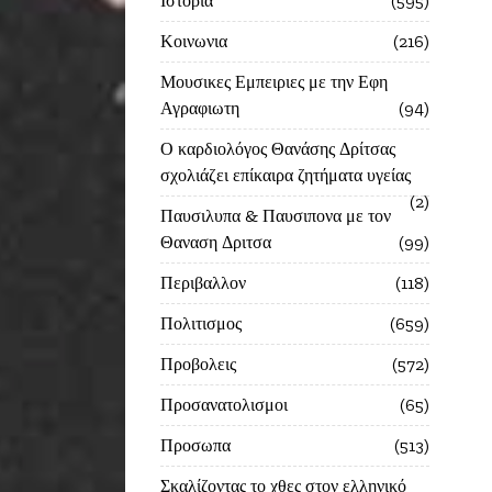
Ιστορία
595
Κοινωνια
216
Μουσικες Εμπειριες με την Εφη
Αγραφιωτη
94
Ο καρδιολόγος Θανάσης Δρίτσας
σχολιάζει επίκαιρα ζητήματα υγείας
2
Παυσιλυπα & Παυσιπονα με τον
Θαναση Δριτσα
99
Περιβαλλον
118
Πολιτισμος
659
Προβολεις
572
Προσανατολισμοι
65
Προσωπα
513
Σκαλίζοντας το χθες στον ελληνικό