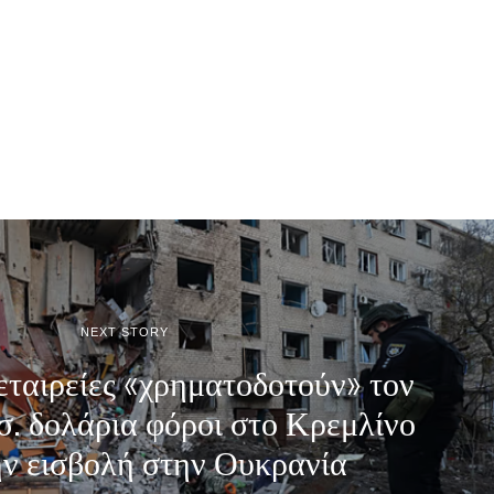
NEXT STORY
εταιρείες «χρηματοδοτούν» τον
ισ. δολάρια φόροι στο Κρεμλίνο
ην εισβολή στην Ουκρανία