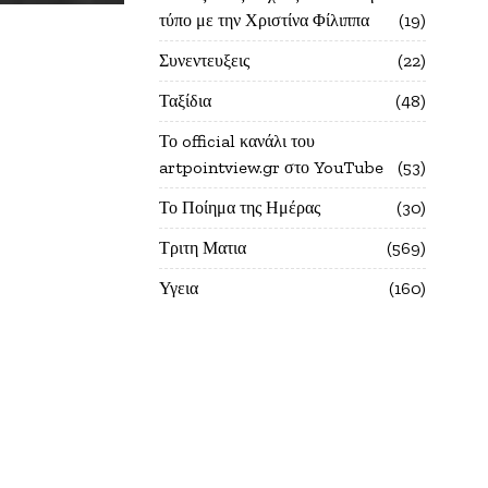
τύπο με την Χριστίνα Φίλιππα
19
Συνεντευξεις
22
Ταξίδια
48
Το official κανάλι του
artpointview.gr στο YouTube
53
Το Ποίημα της Ημέρας
30
Τριτη Ματια
569
Υγεια
160