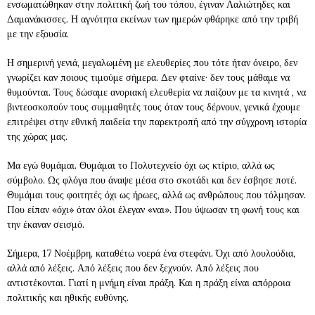
ενσωματώθηκαν στην πολιτική ζωή του τόπου, έγιναν Λαλιώτηδες και
Δαμανάκισσες. Η αγνότητα εκείνων των ημερών φθάρηκε από την τριβή
με την εξουσία.
Η σημερινή γενιά, μεγαλωμένη με ελευθερίες που τότε ήταν όνειρο, δεν
γνωρίζει καν ποιους τιμούμε σήμερα. Δεν φταίνε· δεν τους μάθαμε να
θυμούνται. Τους δώσαμε ανοριακή ελευθερία να παίζουν με τα κινητά , να
βιντεοσκοπούν τους συμμαθητές τους όταν τους δέρνουν, γενικά έχουμε
επιτρέψει στην εθνική παιδεία την παρεκτροπή από την σύγχρονη ιστορία
της χώρας μας.
Μα εγώ θυμάμαι. Θυμάμαι το Πολυτεχνείο όχι ως κτίριο, αλλά ως
σύμβολο. Ως φλόγα που άναψε μέσα στο σκοτάδι και δεν έσβησε ποτέ.
Θυμάμαι τους φοιτητές όχι ως ήρωες, αλλά ως ανθρώπους που τόλμησαν.
Που είπαν «όχι» όταν όλοι έλεγαν «ναι». Που ύψωσαν τη φωνή τους και
την έκαναν σεισμό.
Σήμερα, 17 Νοέμβρη, καταθέτω νοερά ένα στεφάνι. Όχι από λουλούδια,
αλλά από λέξεις. Από λέξεις που δεν ξεχνούν. Από λέξεις που
αντιστέκονται. Γιατί η μνήμη είναι πράξη. Και η πράξη είναι απόρροια
πολιτικής και ηθικής ευθύνης.