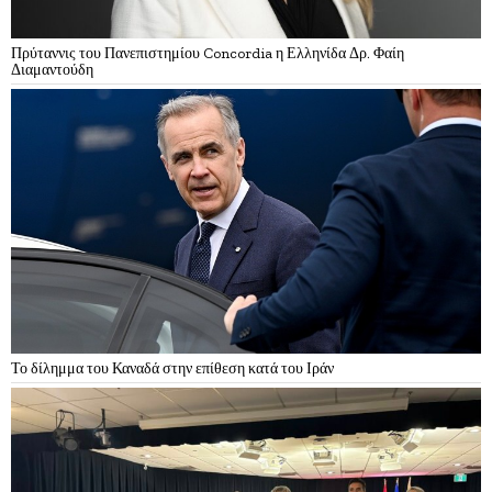
Πρύταννις του Πανεπιστημίου Concordia η Ελληνίδα Δρ. Φαίη
Διαμαντούδη
Το δίλημμα του Καναδά στην επίθεση κατά του Ιράν