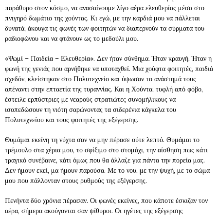
παράθυρο στον κόσμο, να ανασαίνουμε λίγο αέρα ελευθερίας μέσα στο
πνιγηρό δωμάτιο της χούντας. Κι εγώ, με την καρδιά μου να πάλλεται
δυνατά, άκουγα τις φωνές των φοιτητών να διαπερνούν τα σύρματα του
ραδιοφώνου και να φτάνουν ως το μεδούλι μου.
«Ψωμί – Παιδεία – Ελευθερία». Δεν ήταν σύνθημα. Ήταν κραυγή. Ήταν η
φωνή της γενιάς που αρνήθηκε να υποταχθεί. Μια χούφτα φοιτητές, παιδιά
σχεδόν, κλείστηκαν στο Πολυτεχνείο και ύψωσαν το ανάστημά τους
απέναντι στην επταετία της τυραννίας. Και η Χούντα, τυφλή από φόβο,
έστειλε ερπύστριες με νεαρούς στρατιώτες συνομήλικους να
ισοπεδώσουν τη νιότη σαρώνοντας τα σιδερένια κάγκελα του
Πολυτεχνείου και τους φοιτητές της εξέγερσης.
Θυμάμαι εκείνη τη νύχτα σαν να μην πέρασε ούτε λεπτό. Θυμάμαι το
τρέμουλο στα χέρια μου, το σφίξιμο στο στομάχι, την αίσθηση πως κάτι
τραγικό συνέβαινε, κάτι όμως που θα άλλαζε για πάντα την πορεία μας.
Δεν ήμουν εκεί, μα ήμουν παρούσα. Με το νου, με την ψυχή, με το σώμα
μου που πάλλονταν στους ρυθμούς της εξέγερσης.
Πενήντα δύο χρόνια πέρασαν. Οι φωνές εκείνες, που κάποτε έσκιζαν τον
αέρα, σήμερα ακούγονται σαν ψίθυροι. Οι ηγέτες της εξέγερσης