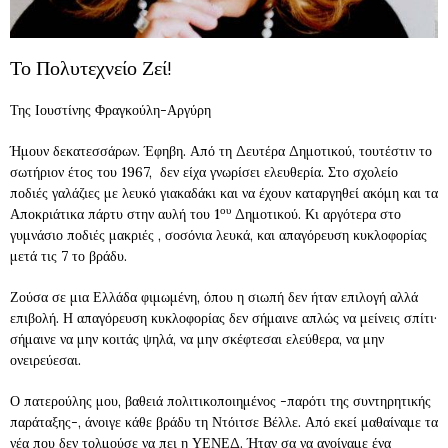
Το Πολυτεχνείο Ζεί!
Της Ιουστίνης Φραγκούλη-Αργύρη
Ήμουν δεκατεσσάρων. Έφηβη. Από τη Δευτέρα Δημοτικού, τουτέστιν το
σωτήριον έτος του 1967, δεν είχα γνωρίσει ελευθερία. Στο σχολείο
ποδιές γαλάζιες με λευκό γιακαδάκι και να έχουν καταργηθεί ακόμη και τα
ου
Αποκριάτικα πάρτυ στην αυλή του 1
Δημοτικού. Κι αργότερα στο
γυμνάσιο ποδιές μακριές , σοσόνια λευκά, και απαγόρευση κυκλοφορίας
μετά τις 7 το βράδυ.
Ζούσα σε μια Ελλάδα φιμωμένη, όπου η σιωπή δεν ήταν επιλογή αλλά
επιβολή. Η απαγόρευση κυκλοφορίας δεν σήμαινε απλώς να μείνεις σπίτι·
σήμαινε να μην κοιτάς ψηλά, να μην σκέφτεσαι ελεύθερα, να μην
ονειρεύεσαι.
Ο πατερούλης μου, βαθειά πολιτικοποιημένος -παρότι της συντηρητικής
παράταξης-, άνοιγε κάθε βράδυ τη Ντόιτσε Βέλλε. Από εκεί μαθαίναμε τα
νέα που δεν τολμούσε να πει η ΥΕΝΕΔ. Ήταν σα να ανοίγαμε ένα