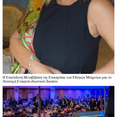
Η Επικίνδυνη Μεταβίβαση της Επικαρπίας των Εθνικών Μνημείων μας σε
Ανώνυμη Εταιρεία ιδιωτικού Δικαίου