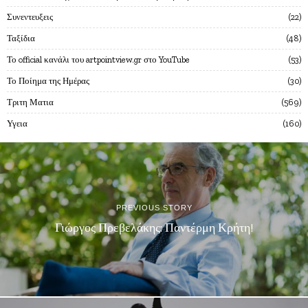
Συνεντευξεις
22
Ταξίδια
48
Το official κανάλι του artpointview.gr στο YouTube
53
Το Ποίημα της Ημέρας
30
Τριτη Ματια
569
Υγεια
160
PREVIOUS STORY
Γιώργος Πρεβελάκης: Παντέρμη Κρήτη!