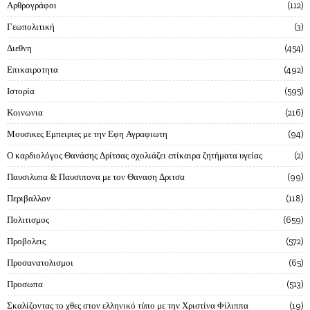
Αρθρογράφοι
112
Γεωπολιτική
3
Διεθνη
454
Επικαιροτητα
492
Ιστορία
595
Κοινωνια
216
Μουσικες Εμπειριες με την Εφη Αγραφιωτη
94
Ο καρδιολόγος Θανάσης Δρίτσας σχολιάζει επίκαιρα ζητήματα υγείας
2
Παυσιλυπα & Παυσιπονα με τον Θαναση Δριτσα
99
Περιβαλλον
118
Πολιτισμος
659
Προβολεις
572
Προσανατολισμοι
65
Προσωπα
513
Σκαλίζοντας το χθες στον ελληνικό τύπο με την Χριστίνα Φίλιππα
19