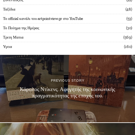
Ταξίδια
48
Το official κανάλι του artpointview.gr στο YouTube
53
Το Ποίημα της Ημέρας
30
Τριτη Ματια
569
Υγεια
160
PREVIOUS STORY
Κάρολος Ντίκενς. Αφηγητής της κοινωνικής
πραγματικότητας της εποχής του.