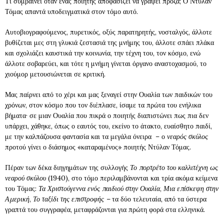
Τι συμβαίνει όταν ένας ποιητής αποφασίζει να γράψει πρόζα; Ο Ντύλαν
Τόμας απαντά υποδειγματικά στον τόμο αυτό.
Αυτοβιογραφούμενος, πυρετικός, οξύς παρατηρητής, νοσταλγός, άλλοτε
βυθίζεται μες στη γλυκιά ζεστασιά της μνήμης του, άλλοτε σπάει πλάκα
και σχολιάζει καυστικά την κοινωνία, την τέχνη του, τον κόσμο, ενώ
άλλοτε σοβαρεύει, και τότε η μνήμη γίνεται όργανο αναστοχασμού, το
χιούμορ μετουσιώνεται σε κριτική.
Μας παίρνει από το χέρι και μας ξεναγεί στην Ουαλία των παιδικών του
χρόνων, στον κόσμο που τον διέπλασε, ίσαμε τα πρώτα του ενήλικα
βήματα· σε μιαν Ουαλία που πικρά ο ποιητής διαπιστώνει πως πια δεν
υπάρχει, χάθηκε, όπως ο εαυτός του, εκείνο το άτακτο, ευαίσθητο παιδί,
με την καλπάζουσα φαντασία και τα μεγάλα όνειρα – ο
νεαρός σκύλος
προτού γίνει ο διάσημος «καταραμένος» ποιητής Ντύλαν Τόμας.
Πέραν των δέκα διηγημάτων της συλλογής
Το πορτρέτο του καλλιτέχνη ως
νεαρού σκύλου
(1940), στο τόμο περιλαμβάνονται και τρία ακόμα κείμενα
του Τόμας:
Τα Χριστούγεννα ενός παιδιού στην Ουαλία
,
Μια επίσκεψη στην
Αμερική
,
Το ταξίδι της επιστροφής –
τα δύο τελευταία, από τα ύστερα
γραπτά του συγγραφέα, μεταφράζονται για πρώτη φορά στα ελληνικά.