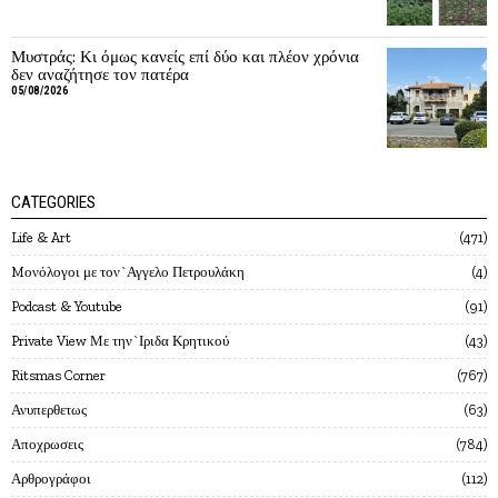
Μυστράς: Κι όμως κανείς επί δύο και πλέον χρόνια
δεν αναζήτησε τον πατέρα
05/08/2026
CATEGORIES
Life & Art
471
Mονόλογοι με τον`Αγγελο Πετρουλάκη
4
Podcast & Youtube
91
Private View Με την`Ιριδα Κρητικού
43
Ritsmas Corner
767
Ανυπερθετως
63
Αποχρωσεις
784
Αρθρογράφοι
112