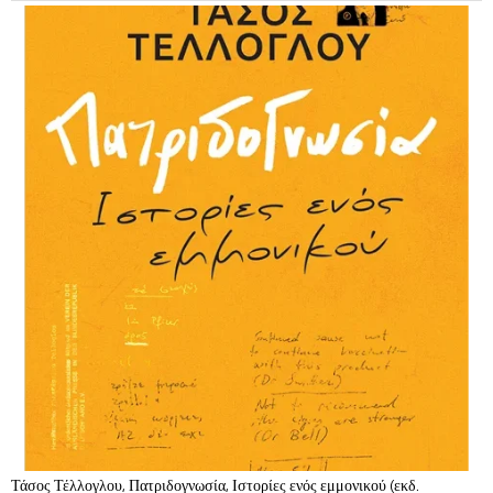
Τάσος Τέλλογλου, Πατριδογνωσία, Ιστορίες ενός εμμονικού (εκδ.