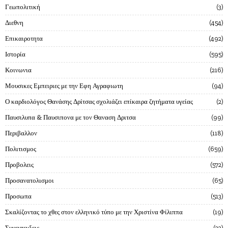
Γεωπολιτική
3
Διεθνη
454
Επικαιροτητα
492
Ιστορία
595
Κοινωνια
216
Μουσικες Εμπειριες με την Εφη Αγραφιωτη
94
Ο καρδιολόγος Θανάσης Δρίτσας σχολιάζει επίκαιρα ζητήματα υγείας
2
Παυσιλυπα & Παυσιπονα με τον Θαναση Δριτσα
99
Περιβαλλον
118
Πολιτισμος
659
Προβολεις
572
Προσανατολισμοι
65
Προσωπα
513
Σκαλίζοντας το χθες στον ελληνικό τύπο με την Χριστίνα Φίλιππα
19
Συνεντευξεις
22