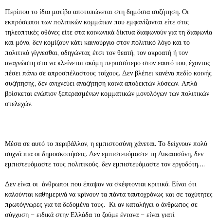
Περίπου το ίδιο μοτίβο αποτυπώνεται στη δημόσια συζήτηση. Οι
εκπρόσωποι των πολιτικών κομμάτων που εμφανίζονται είτε στις
τηλεοπτικές οθόνες είτε στα κοινωνικά δίκτυα διαφωνούν για τη διαφωνία
και μόνο, δεν κομίζουν κάτι καινούργιο στον πολιτικό λόγο και το
πολιτικό γίγνεσθαι, οδηγώντας έτσι τον θεατή, τον ακροατή ή τον
αναγνώστη στο να κλείνεται ακόμη περισσότερο στον εαυτό του, έχοντας
πέσει πάνω σε απροσπέλαστους τοίχους. Δεν βλέπει κανένα πεδίο κοινής
συζήτησης, δεν ανιχνεύει αναζήτηση κοινά αποδεκτών λύσεων. Απλά
βρίσκεται ενώπιον ξεπερασμένων κομματικών μονολόγων των πολιτικών
στελεχών.
Μέσα σε αυτό το περιβάλλον, η εμπιστοσύνη χάνεται. Το δείχνουν πολύ
συχνά πια οι δημοσκοπήσεις. Δεν εμπιστευόμαστε τη Δικαιοσύνη, δεν
εμπιστευόμαστε τους πολιτικούς, δεν εμπιστευόμαστε τον εργοδότη….
Δεν είναι οι άνθρωποι που έπαψαν να σκέφτονται κριτικά. Είναι ότι
καλούνται καθημερινά να κρίνουν τα πάντα ταυτοχρόνως και σε ταχύτητες
πρωτόγνωρες για τα δεδομένα τους. Κι αν καταλήγει ο άνθρωπος σε
σύγχυση – ειδικά στην Ελλάδα το ζούμε έντονα – είναι γιατί