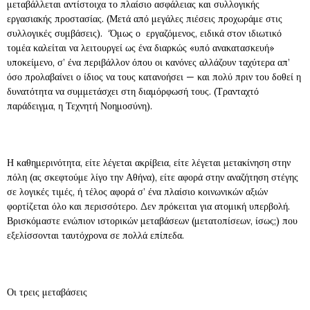
μεταβάλλεται αντίστοιχα το πλαίσιο ασφάλειας και συλλογικής
εργασιακής προστασίας. (Μετά από μεγάλες πιέσεις προχωράμε στις
συλλογικές συμβάσεις). ‘Όμως ο εργαζόμενος, ειδικά στον ιδιωτικό
τομέα καλείται να λειτουργεί ως ένα διαρκώς «υπό ανακατασκευή»
υποκείμενο, σ’ ένα περιβάλλον όπου οι κανόνες αλλάζουν ταχύτερα απ’
όσο προλαβαίνει ο ίδιος να τους κατανοήσει — και πολύ πριν του δοθεί η
δυνατότητα να συμμετάσχει στη διαμόρφωσή τους. (Τρανταχτό
παράδειγμα, η Τεχνητή Νοημοσύνη).
Η καθημερινότητα, είτε λέγεται ακρίβεια, είτε λέγεται μετακίνηση στην
πόλη (ας σκεφτούμε λίγο την Αθήνα), είτε αφορά στην αναζήτηση στέγης
σε λογικές τιμές, ή τέλος αφορά σ’ ένα πλαίσιο κοινωνικών αξιών
φορτίζεται όλο και περισσότερο. Δεν πρόκειται για ατομική υπερβολή.
Βρισκόμαστε ενώπιον ιστορικών μεταβάσεων (μετατοπίσεων, ίσως;) που
εξελίσσονται ταυτόχρονα σε πολλά επίπεδα.
Οι τρεις μεταβάσεις