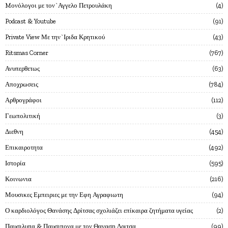
Mονόλογοι με τον`Αγγελο Πετρουλάκη
4
Podcast & Youtube
91
Private View Με την`Ιριδα Κρητικού
43
Ritsmas Corner
767
Ανυπερθετως
63
Αποχρωσεις
784
Αρθρογράφοι
112
Γεωπολιτική
3
Διεθνη
454
Επικαιροτητα
492
Ιστορία
595
Κοινωνια
216
Μουσικες Εμπειριες με την Εφη Αγραφιωτη
94
Ο καρδιολόγος Θανάσης Δρίτσας σχολιάζει επίκαιρα ζητήματα υγείας
2
Παυσιλυπα & Παυσιπονα με τον Θαναση Δριτσα
99