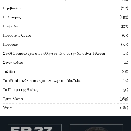
Περιβαλλον
118
Πολιτισμος
659
Προβολεις
572
Προσανατολισμοι
65
Προσωπα
513
Σκαλίζοντας το χθες στον ελληνικό τύπο με την Χριστίνα Φίλιππα
19
Συνεντευξεις
22
Ταξίδια
48
Το official κανάλι του artpointview.gr στο YouTube
53
Το Ποίημα της Ημέρας
30
Τριτη Ματια
569
Υγεια
160