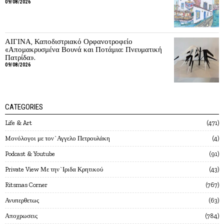
09/08/2026
ΑΙΓΙΝΑ, Καποδιστριακό Ορφανοτροφείο
«Απομακρυσμένα Βουνά και Ποτάμια: Πνευματική
Πατρίδα».
09/08/2026
CATEGORIES
Life & Art
471
Mονόλογοι με τον`Αγγελο Πετρουλάκη
4
Podcast & Youtube
91
Private View Με την`Ιριδα Κρητικού
43
Ritsmas Corner
767
Ανυπερθετως
63
Αποχρωσεις
784