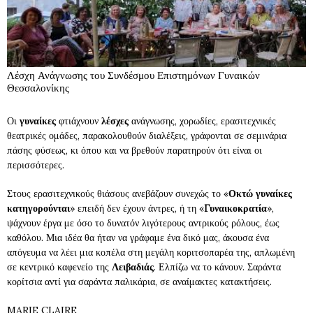
Λέσχη Ανάγνωσης του Συνδέσμου Επιστημόνων Γυναικών
Θεσσαλονίκης
Οι
γυναίκες
φτιάχνουν
λέσχες
ανάγνωσης, χορωδίες, ερασιτεχνικές
θεατρικές ομάδες, παρακολουθούν διαλέξεις, γράφονται σε σεμινάρια
πάσης φύσεως, κι όπου και να βρεθούν παρατηρούν ότι είναι οι
περισσότερες.
Στους ερασιτεχνικούς θιάσους ανεβάζουν συνεχώς το «
Οκτώ γυναίκες
κατηγορούνται
» επειδή δεν έχουν άντρες, ή τη «
Γυναικοκρατία
»,
ψάχνουν έργα με όσο το δυνατόν λιγότερους αντρικούς ρόλους, έως
καθόλου. Μια ιδέα θα ήταν να γράφαμε ένα δικό μας, άκουσα ένα
απόγευμα να λέει μια κοπέλα στη μεγάλη κοριτσοπαρέα της, απλωμένη
σε κεντρικό καφενείο της
Λειβαδιάς
. Ελπίζω να το κάνουν. Σαράντα
κορίτσια αντί για σαράντα παλικάρια, σε αναίμακτες κατακτήσεις.
MARIE CLAIRE