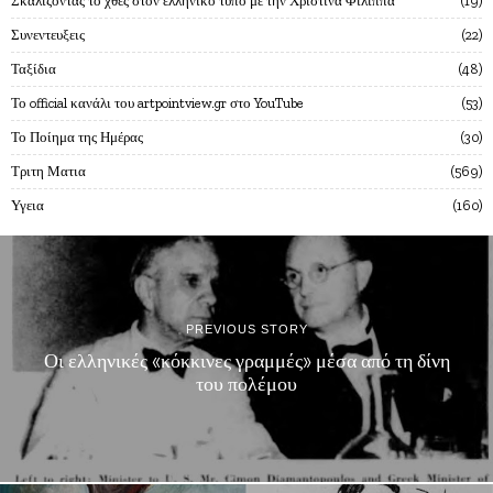
Σκαλίζοντας το χθες στον ελληνικό τύπο με την Χριστίνα Φίλιππα
19
Συνεντευξεις
22
Ταξίδια
48
Το official κανάλι του artpointview.gr στο YouTube
53
Το Ποίημα της Ημέρας
30
Τριτη Ματια
569
Υγεια
160
PREVIOUS STORY
Οι ελληνικές «κόκκινες γραμμές» μέσα από τη δίνη
του πολέμου