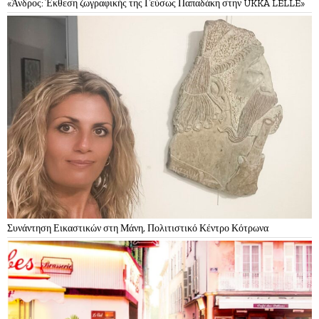
«Άνδρος: Έκθεση ζωγραφικής της Γεύσως Παπαδάκη στην UKKA LELLE»
Συνάντηση Εικαστικών στη Μάνη, Πολιτιστικό Κέντρο Κότρωνα