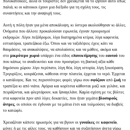
πολυκατοικίες, αλλά οι τουρίστες δεν χρειάζεται να το ζήσουν αυτό όπως
παλιά, κι οι κάτοικοι έχουν μια διέξοδο για τη σχόλη τους, τις
συναντήσεις και την αναψυχή τους.
Αυτή η πόλη ήταν για μένα αποκάλυψη, κι ύστερα ακολούθησαν κι άλλες.
Ονόματα που άλλοτε προκαλούσαν ειρωνεία, έγιναν προορισμοί
εκδρομών. Λίγοι πεζόδρομοι, λίγα διατηρημένα κτίρια, λίγα καφενεία,
εστιατόρια, τραπεζάκια έξω. Όπου και να ταξιδέψεις έχεις κάτι να
θαυμάσεις, να ανακαλύψεις, να απολαύσεις και να μάθεις, ακόμα και
στο
μικρότερο χωριό
υπάρχει ένα είδος
επανεκτίμησης
του
εαυτού
του
που κάπως το αναδεικνύει και σου προσφέρει τη βασική αξία κάθε
δημόσιου χώρου: λίγο περίπατο, λίγη θέα, λίγη ιστορία, λίγη ξεκούραση.
Τριγυρίζεις, κουράζεσαι, κάθεσαι στην πλατεία, έρχεται το νερό. Έρχεται
ο κατάλογος. Και τις περισσότερες φορές γύρω σου
σφύζουν
από
ζωή
τα
τραπέζια κι από νιάτα. Αγόρια και κορίτσια κάθονται μαζί και γελάνε, και
πειράζονται, και φλερτάρουν, και ξαναγελάνε. Καμία σχέση με τις βόλτες
στα καφενεία πριν από λίγες δεκαετίες, που ήταν γεμάτα
βλοσυρούς
άντρες
, οι οποίοι σε έγδυναν με τα μάτια έτσι και τολμούσες να διαβείς
το κατώφλι.
Χρειαζόταν κάποτε ηρωισμός για να βγουν οι
γυναίκες
σε
καφενείο
,
μόνες ή με τις φίλες τους, να καθήσουν και να συζητήσουν άνετα γύρω