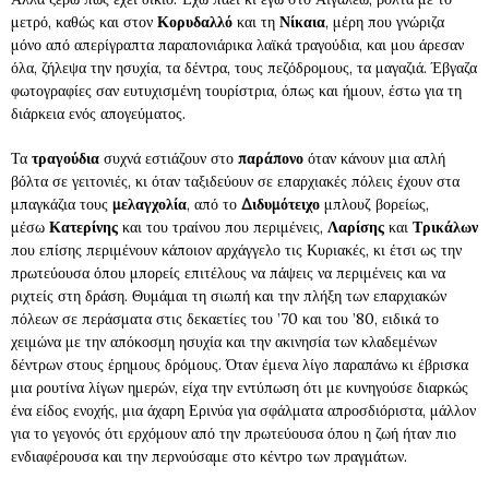
μετρό, καθώς και στον
Κορυδαλλό
και τη
Νίκαια
, μέρη που γνώριζα
μόνο από απερίγραπτα παραπονιάρικα λαϊκά τραγούδια, και μου άρεσαν
όλα, ζήλεψα την ησυχία, τα δέντρα, τους πεζόδρομους, τα μαγαζιά. Έβγαζα
φωτογραφίες σαν ευτυχισμένη τουρίστρια, όπως και ήμουν, έστω για τη
διάρκεια ενός απογεύματος.
Τα
τραγούδια
συχνά εστιάζουν στο
παράπονο
όταν κάνουν μια απλή
βόλτα σε γειτονιές, κι όταν ταξιδεύουν σε επαρχιακές πόλεις έχουν στα
μπαγκάζια τους
μελαγχολία
, από το
Διδυμότειχο
μπλουζ βορείως,
μέσω
Κατερίνης
και του τραίνου που περιμένεις,
Λαρίσης
και
Τρικάλων
που επίσης περιμένουν κάποιον αρχάγγελο τις Κυριακές, κι έτσι ως την
πρωτεύουσα όπου μπορείς επιτέλους να πάψεις να περιμένεις και να
ριχτείς στη δράση. Θυμάμαι τη σιωπή και την πλήξη των επαρχιακών
πόλεων σε περάσματα στις δεκαετίες του ’70 και του ’80, ειδικά το
χειμώνα με την απόκοσμη ησυχία και την ακινησία των κλαδεμένων
δέντρων στους έρημους δρόμους. Όταν έμενα λίγο παραπάνω κι έβρισκα
μια ρουτίνα λίγων ημερών, είχα την εντύπωση ότι με κυνηγούσε διαρκώς
ένα είδος ενοχής, μια άχαρη Ερινύα για σφάλματα απροσδιόριστα, μάλλον
για το γεγονός ότι ερχόμουν από την πρωτεύουσα όπου η ζωή ήταν πιο
ενδιαφέρουσα και την περνούσαμε στο κέντρο των πραγμάτων.