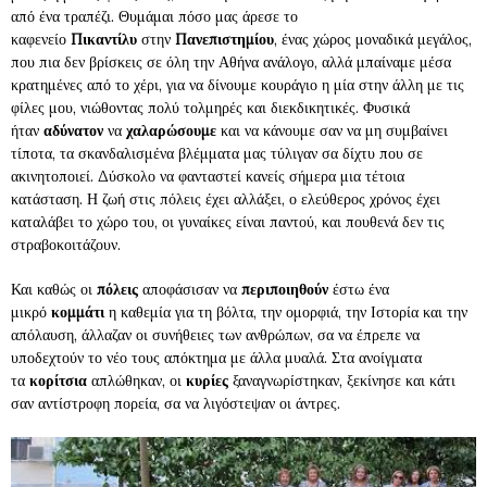
από ένα τραπέζι. Θυμάμαι πόσο μας άρεσε το
καφενείο
Πικαντίλυ
στην
Πανεπιστημίου
, ένας χώρος μοναδικά μεγάλος,
που πια δεν βρίσκεις σε όλη την Αθήνα ανάλογο, αλλά μπαίναμε μέσα
κρατημένες από το χέρι, για να δίνουμε κουράγιο η μία στην άλλη με τις
φίλες μου, νιώθοντας πολύ τολμηρές και διεκδικητικές. Φυσικά
ήταν
αδύνατον
να
χαλαρώσουμε
και να κάνουμε σαν να μη συμβαίνει
τίποτα, τα σκανδαλισμένα βλέμματα μας τύλιγαν σα δίχτυ που σε
ακινητοποιεί. Δύσκολο να φανταστεί κανείς σήμερα μια τέτοια
κατάσταση. Η ζωή στις πόλεις έχει αλλάξει, ο ελεύθερος χρόνος έχει
καταλάβει το χώρο του, οι γυναίκες είναι παντού, και πουθενά δεν τις
στραβοκοιτάζουν.
Και καθώς οι
πόλεις
αποφάσισαν να
περιποιηθούν
έστω ένα
μικρό
κομμάτι
η καθεμία για τη βόλτα, την ομορφιά, την Ιστορία και την
απόλαυση, άλλαζαν οι συνήθειες των ανθρώπων, σα να έπρεπε να
υποδεχτούν το νέο τους απόκτημα με άλλα μυαλά. Στα ανοίγματα
τα
κορίτσια
απλώθηκαν, οι
κυρίες
ξαναγνωρίστηκαν, ξεκίνησε και κάτι
σαν αντίστροφη πορεία, σα να λιγόστεψαν οι άντρες.