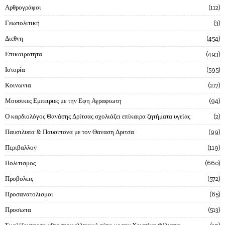
Αρθρογράφοι
112
Γεωπολιτική
3
Διεθνη
454
Επικαιροτητα
493
Ιστορία
595
Κοινωνια
217
Μουσικες Εμπειριες με την Εφη Αγραφιωτη
94
Ο καρδιολόγος Θανάσης Δρίτσας σχολιάζει επίκαιρα ζητήματα υγείας
2
Παυσιλυπα & Παυσιπονα με τον Θαναση Δριτσα
99
Περιβαλλον
119
Πολιτισμος
660
Προβολεις
572
Προσανατολισμοι
65
Προσωπα
513