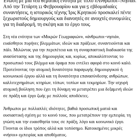
Ένωση με μια νέα θεματική ενότητα με τίτλο «Άνθρωποι–Νησιά».
Από την Τετάρτη 11 Φεβρουαρίου και για 5 εβδομαδιαίες
συναντήσεις, η ιστορικός τέχνης Ίρις Κρητικού προσκαλεί πέντε
ξεχωριστούς δημιουργούς και διανοητές σε ανοιχτές συνομιλίες
για τη διαδρομή, τη σκέψη και το έργο τους.
Στη νέα ενότητα των «Μικρών Γεωγραφιών», «άνθρωποι-νησιά»,
ευαίσθητοι πυρήνες βλεμμάτων, ιδεών και πράξεων, συναντιούνται και
πάλι. Μιλώντας για την περιπέτεια και τη συναρπαστική διαδικασία της
ανασύστασης και της δημιουργίας και, κυρίως, αποκαλύπτοντας το
προσωπικό τους βλέμμα και όραμα που εντέλει αφορά στο κοινό καλό.
Προτείνοντας την ατομική δυνατότητα παραγωγής δημιουργικού ή
κοινωνικού έργου αλλά και τη δυνατότητα επανασύνδεσης ανθρώπων,
καλλιτεχνημάτων, κτηρίων, τόπων, τοπίων και τεκμηρίων. Την ισχυρή
ατομική βούληση που έχει τη δύναμη να μετατρέπει μια δεξαμενή ιδεών
σε πράξη και έργο ζωής με πολλούς αποδέκτες.
Άνθρωποι με πολλαπλές ιδιότητες, βαθιά προσωπική ματιά και
ουσιαστική σχέση με το κοινό τους, που μετατρέπουν την εμπειρία, τη
γνώση και την ευαισθησία τους σε πράξη, λόγο και κοινωνικό έργο.
Γίνονται οι ίδιοι τρόπος αλλά και τοπόσημο. Κατοικημένες μικρές
«νήσοι» εμπειρίας και αποθέματος.