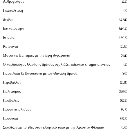
Αρθρογράφοι
112
Γεωπολιτική
3
Διεθνη
454
Επικαιροτητα
492
Ιστορία
595
Κοινωνια
216
Μουσικες Εμπειριες με την Εφη Αγραφιωτη
94
Ο καρδιολόγος Θανάσης Δρίτσας σχολιάζει επίκαιρα ζητήματα υγείας
2
Παυσιλυπα & Παυσιπονα με τον Θαναση Δριτσα
99
Περιβαλλον
118
Πολιτισμος
659
Προβολεις
572
Προσανατολισμοι
65
Προσωπα
513
Σκαλίζοντας το χθες στον ελληνικό τύπο με την Χριστίνα Φίλιππα
19