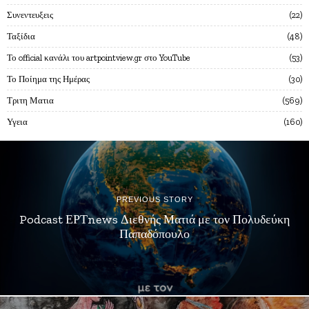
Συνεντευξεις
22
Ταξίδια
48
Το official κανάλι του artpointview.gr στο YouTube
53
Το Ποίημα της Ημέρας
30
Τριτη Ματια
569
Υγεια
160
PREVIOUS STORY
Podcast ΕΡΤnews Διεθνής Ματιά με τον Πολυδεύκη
Παπαδόπουλο