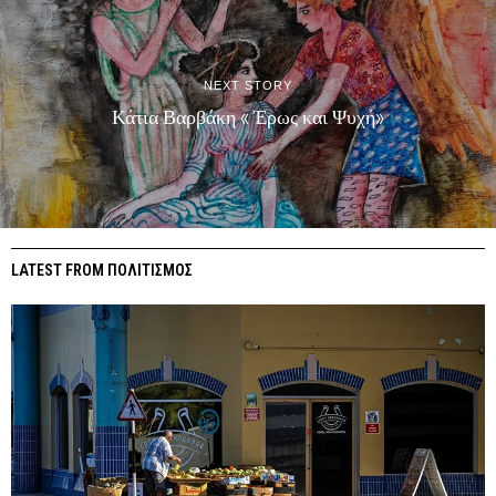
NEXT STORY
Κάτια Βαρβάκη « Έρως και Ψυχή»
LATEST FROM ΠΟΛΙΤΙΣΜΟΣ