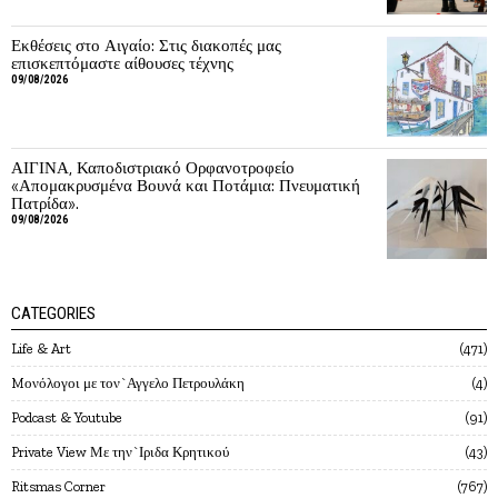
Εκθέσεις στο Αιγαίο: Στις διακοπές μας
επισκεπτόμαστε αίθουσες τέχνης
09/08/2026
ΑΙΓΙΝΑ, Καποδιστριακό Ορφανοτροφείο
«Απομακρυσμένα Βουνά και Ποτάμια: Πνευματική
Πατρίδα».
09/08/2026
CATEGORIES
Life & Art
471
Mονόλογοι με τον`Αγγελο Πετρουλάκη
4
Podcast & Youtube
91
Private View Με την`Ιριδα Κρητικού
43
Ritsmas Corner
767