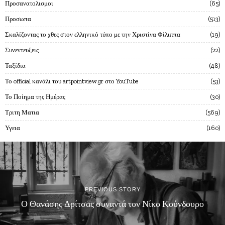
Προσανατολισμοι
65
Προσωπα
513
Σκαλίζοντας το χθες στον ελληνικό τύπο με την Χριστίνα Φίλιππα
19
Συνεντευξεις
22
Ταξίδια
48
Το official κανάλι του artpointview.gr στο YouTube
53
Το Ποίημα της Ημέρας
30
Τριτη Ματια
569
Υγεια
160
PREVIOUS STORY
Ο Θανάσης Δρίτσας συναντά τον Νίκο Κούνδουρο