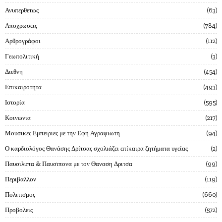
Ανυπερθετως
63
Αποχρωσεις
784
Αρθρογράφοι
112
Γεωπολιτική
3
Διεθνη
454
Επικαιροτητα
493
Ιστορία
595
Κοινωνια
217
Μουσικες Εμπειριες με την Εφη Αγραφιωτη
94
Ο καρδιολόγος Θανάσης Δρίτσας σχολιάζει επίκαιρα ζητήματα υγείας
2
Παυσιλυπα & Παυσιπονα με τον Θαναση Δριτσα
99
Περιβαλλον
119
Πολιτισμος
660
Προβολεις
572