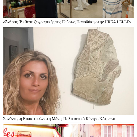
«Άνδρος: Έκθεση ζωγραφικής της Γεύσως Παπαδάκη στην UKKA LELLE»
Συνάντηση Εικαστικών στη Μάνη, Πολιτιστικό Κέντρο Κότρωνα