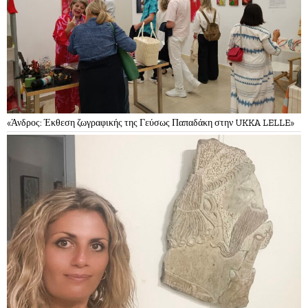
«Άνδρος: Έκθεση ζωγραφικής της Γεύσως Παπαδάκη στην UKKA LELLE»