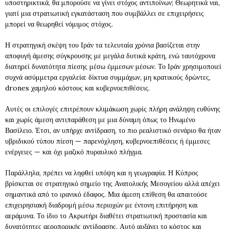
υποστηρικτικά, θα μπορούσε να γίνει στόχος αντιποίνων; Θεωρητικά ναι,
γιατί μια στρατιωτική εγκατάσταση που συμβάλλει σε επιχειρήσεις
μπορεί να θεωρηθεί νόμιμος στόχος.
Η στρατηγική σκέψη του Ιράν τα τελευταία χρόνια βασίζεται στην
αποφυγή άμεσης σύγκρουσης με μεγάλα δυτικά κράτη, ενώ ταυτόχρονα
διατηρεί δυνατότητα πίεσης μέσω έμμεσων μέσων. Το Ιράν χρησιμοποιεί
συχνά ασύμμετρα εργαλεία: δίκτυα συμμάχων, μη κρατικούς δρώντες,
drones χαμηλού κόστους και κυβερνοεπιθέσεις.
Αυτές οι επιλογές επιτρέπουν κλιμάκωση χωρίς πλήρη ανάληψη ευθύνης
και χωρίς άμεση αντιπαράθεση με μια δύναμη όπως το Ηνωμένο
Βασίλειο. Έτσι, αν υπήρχε αντίδραση, το πιο ρεαλιστικό σενάριο θα ήταν
υβριδικού τύπου πίεση — παρενόχληση, κυβερνοεπιθέσεις ή έμμεσες
ενέργειες — και όχι μαζικό πυραυλικό πλήγμα.
Παράλληλα, πρέπει να ληφθεί υπόψη και η γεωγραφία. Η Κύπρος
βρίσκεται σε στρατηγικό σημείο της Ανατολικής Μεσογείου αλλά απέχει
σημαντικά από το ιρανικό έδαφος. Μια άμεση επίθεση θα απαιτούσε
επιχειρησιακή διαδρομή μέσω περιοχών με έντονη επιτήρηση και
αεράμυνα. Το ίδιο το Ακρωτήρι διαθέτει στρατιωτική προστασία και
δυνατότητες αεροπορικής αντίδρασης. Αυτό αυξάνει το κόστος και