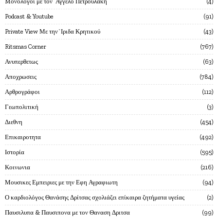
Mονόλογοι με τον`Αγγελο Πετρουλάκη
4
Podcast & Youtube
91
Private View Με την`Ιριδα Κρητικού
43
Ritsmas Corner
767
Ανυπερθετως
63
Αποχρωσεις
784
Αρθρογράφοι
112
Γεωπολιτική
3
Διεθνη
454
Επικαιροτητα
492
Ιστορία
595
Κοινωνια
216
Μουσικες Εμπειριες με την Εφη Αγραφιωτη
94
Ο καρδιολόγος Θανάσης Δρίτσας σχολιάζει επίκαιρα ζητήματα υγείας
2
Παυσιλυπα & Παυσιπονα με τον Θαναση Δριτσα
99