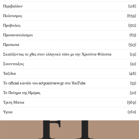
Περιβαλλον
118
Πολιτισμος
659
Προβολεις
572
Προσανατολισμοι
65
Προσωπα
513
Σκαλίζοντας το χθες στον ελληνικό τύπο με την Χριστίνα Φίλιππα
19
Συνεντευξεις
22
Ταξίδια
48
Το official κανάλι του artpointview.gr στο YouTube
53
Το Ποίημα της Ημέρας
30
Τριτη Ματια
569
Υγεια
160