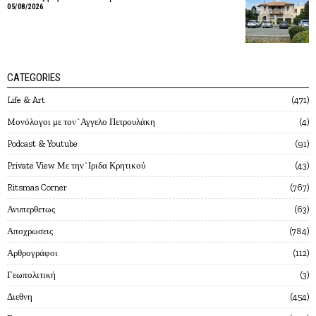
05/08/2026
CATEGORIES
Life & Art
471
Mονόλογοι με τον`Αγγελο Πετρουλάκη
4
Podcast & Youtube
91
Private View Με την`Ιριδα Κρητικού
43
Ritsmas Corner
767
Ανυπερθετως
63
Αποχρωσεις
784
Αρθρογράφοι
112
Γεωπολιτική
3
Διεθνη
454