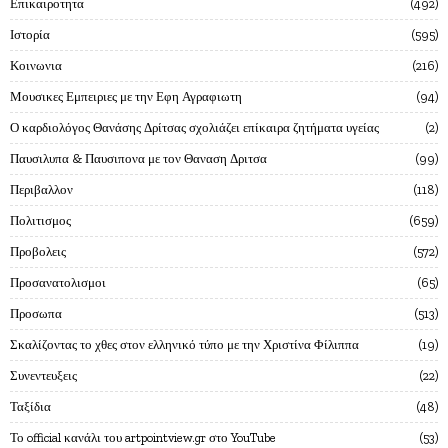
Επικαιροτητα
492
Ιστορία
595
Κοινωνια
216
Μουσικες Εμπειριες με την Εφη Αγραφιωτη
94
Ο καρδιολόγος Θανάσης Δρίτσας σχολιάζει επίκαιρα ζητήματα υγείας
2
Παυσιλυπα & Παυσιπονα με τον Θαναση Δριτσα
99
Περιβαλλον
118
Πολιτισμος
659
Προβολεις
572
Προσανατολισμοι
65
Προσωπα
513
Σκαλίζοντας το χθες στον ελληνικό τύπο με την Χριστίνα Φίλιππα
19
Συνεντευξεις
22
Ταξίδια
48
Το official κανάλι του artpointview.gr στο YouTube
53