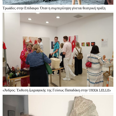
Τρωάδες στην Επίδαυρο: Όταν η συμπερίληψη γίνεται θεατρική πράξη
«Άνδρος: Έκθεση ζωγραφικής της Γεύσως Παπαδάκη στην UKKA LELLE»