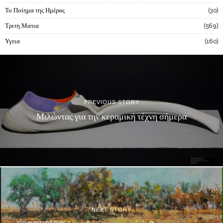
Το Ποίημα της Ημέρας
30
Τριτη Ματια
569
Υγεια
160
PREVIOUS STORY
Μιλώντας για την κεραμική τέχνη σήμερα
NEXT STORY