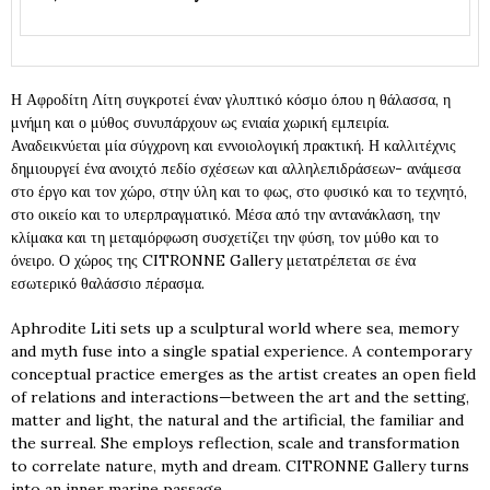
Η Αφροδίτη Λίτη συγκροτεί έναν γλυπτικό κόσμο όπου η θάλασσα, η
μνήμη και ο μύθος συνυπάρχουν ως ενιαία χωρική εμπειρία.
Αναδεικνύεται μία σύγχρονη και εννοιολογική πρακτική. Η καλλιτέχνις
δημιουργεί ένα ανοιχτό πεδίο σχέσεων και αλληλεπιδράσεων- ανάμεσα
στο έργο και τον χώρο, στην ύλη και το φως, στο φυσικό και το τεχνητό,
στο οικείο και το υπερπραγματικό. Μέσα από την αντανάκλαση, την
κλίμακα και τη μεταμόρφωση συσχετίζει την φύση, τον μύθο και το
όνειρο. Ο χώρος της CITRONNE Gallery μετατρέπεται σε ένα
εσωτερικό θαλάσσιο πέρασμα.
Aphrodite Liti sets up a sculptural world where sea, memory
and myth fuse into a single spatial experience. A contemporary
conceptual practice emerges as the artist creates an open field
of relations and interactions—between the art and the setting,
matter and light, the natural and the artificial, the familiar and
the surreal. She employs reflection, scale and transformation
to correlate nature, myth and dream. CITRONNE Gallery turns
into an inner marine passage.