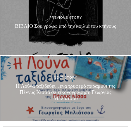
PREVIOUS STORY
ΒΙΒΛΙΟ Σου γράφω από την κοιλιά του κτήνους
NEXT STORY
Η Λούνα ταξιδεύει….ένα τρυφερό παραμύθι της
Πέννυς Κίσσα σε εικονογράφηση Γεωργίας
Μπλιάτσου