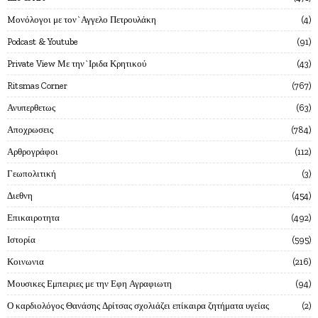
Mονόλογοι με τον`Αγγελο Πετρουλάκη
4
Podcast & Youtube
91
Private View Με την`Ιριδα Κρητικού
43
Ritsmas Corner
767
Ανυπερθετως
63
Αποχρωσεις
784
Αρθρογράφοι
112
Γεωπολιτική
3
Διεθνη
454
Επικαιροτητα
492
Ιστορία
595
Κοινωνια
216
Μουσικες Εμπειριες με την Εφη Αγραφιωτη
94
Ο καρδιολόγος Θανάσης Δρίτσας σχολιάζει επίκαιρα ζητήματα υγείας
2