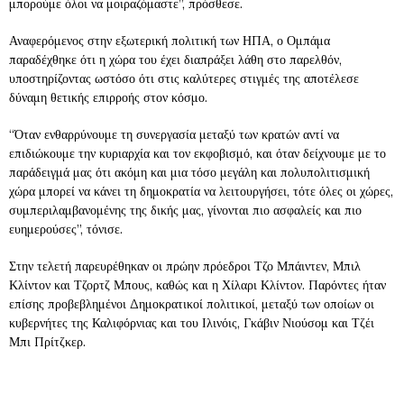
μπορούμε όλοι να μοιραζόμαστε”, πρόσθεσε.
Αναφερόμενος στην εξωτερική πολιτική των ΗΠΑ, ο Ομπάμα
παραδέχθηκε ότι η χώρα του έχει διαπράξει λάθη στο παρελθόν,
υποστηρίζοντας ωστόσο ότι στις καλύτερες στιγμές της αποτέλεσε
δύναμη θετικής επιρροής στον κόσμο.
“Όταν ενθαρρύνουμε τη συνεργασία μεταξύ των κρατών αντί να
επιδιώκουμε την κυριαρχία και τον εκφοβισμό, και όταν δείχνουμε με το
παράδειγμά μας ότι ακόμη και μια τόσο μεγάλη και πολυπολιτισμική
χώρα μπορεί να κάνει τη δημοκρατία να λειτουργήσει, τότε όλες οι χώρες,
συμπεριλαμβανομένης της δικής μας, γίνονται πιο ασφαλείς και πιο
ευημερούσες”, τόνισε.
Στην τελετή παρευρέθηκαν οι πρώην πρόεδροι Τζο Μπάιντεν, Μπιλ
Κλίντον και Τζορτζ Μπους, καθώς και η Χίλαρι Κλίντον. Παρόντες ήταν
επίσης προβεβλημένοι Δημοκρατικοί πολιτικοί, μεταξύ των οποίων οι
κυβερνήτες της Καλιφόρνιας και του Ιλινόις, Γκάβιν Νιούσομ και Τζέι
Μπι Πρίτζκερ.