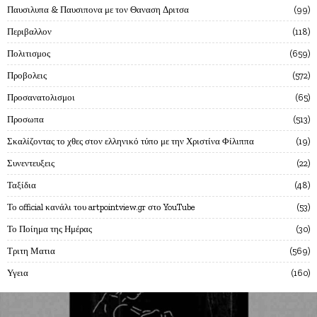
Παυσιλυπα & Παυσιπονα με τον Θαναση Δριτσα
99
Περιβαλλον
118
Πολιτισμος
659
Προβολεις
572
Προσανατολισμοι
65
Προσωπα
513
Σκαλίζοντας το χθες στον ελληνικό τύπο με την Χριστίνα Φίλιππα
19
Συνεντευξεις
22
Ταξίδια
48
Το official κανάλι του artpointview.gr στο YouTube
53
Το Ποίημα της Ημέρας
30
Τριτη Ματια
569
Υγεια
160