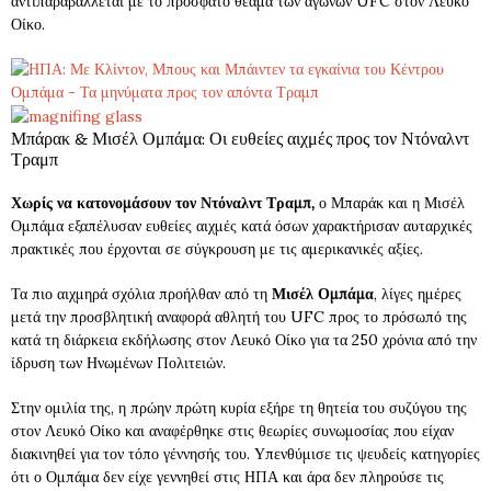
αντιπαραβάλλεται με το πρόσφατο θέαμα των αγώνων UFC στον Λευκό
Οίκο.
Μπάρακ & Μισέλ Ομπάμα: Οι ευθείες αιχμές προς τον Ντόναλντ
Τραμπ
Χωρίς να κατονομάσουν τον Ντόναλντ Τραμπ,
ο Μπαράκ και η Μισέλ
Ομπάμα εξαπέλυσαν ευθείες αιχμές κατά όσων χαρακτήρισαν αυταρχικές
πρακτικές που έρχονται σε σύγκρουση με τις αμερικανικές αξίες.
Τα πιο αιχμηρά σχόλια προήλθαν από τη
Μισέλ Ομπάμα
, λίγες ημέρες
μετά την προσβλητική αναφορά αθλητή του UFC προς το πρόσωπό της
κατά τη διάρκεια εκδήλωσης στον Λευκό Οίκο για τα 250 χρόνια από την
ίδρυση των Ηνωμένων Πολιτειών.
Στην ομιλία της, η πρώην πρώτη κυρία εξήρε τη θητεία του συζύγου της
στον Λευκό Οίκο και αναφέρθηκε στις θεωρίες συνωμοσίας που είχαν
διακινηθεί για τον τόπο γέννησής του. Υπενθύμισε τις ψευδείς κατηγορίες
ότι ο Ομπάμα δεν είχε γεννηθεί στις ΗΠΑ και άρα δεν πληρούσε τις