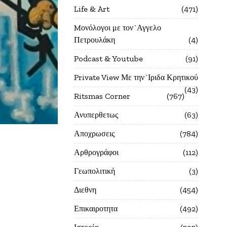
Life & Art
471
Mονόλογοι με τον`Αγγελο
Πετρουλάκη
4
Podcast & Youtube
91
Private View Με την`Ιριδα Κρητικού
43
Ritsmas Corner
767
Ανυπερθετως
63
Αποχρωσεις
784
Αρθρογράφοι
112
Γεωπολιτική
3
Διεθνη
454
Επικαιροτητα
492