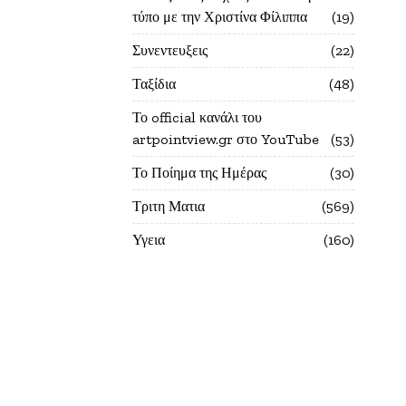
τύπο με την Χριστίνα Φίλιππα
19
Συνεντευξεις
22
Ταξίδια
48
Το official κανάλι του
artpointview.gr στο YouTube
53
Το Ποίημα της Ημέρας
30
Τριτη Ματια
569
Υγεια
160