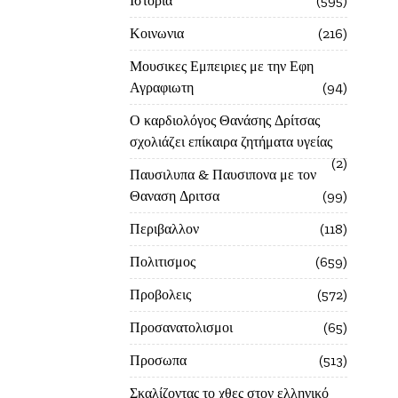
Ιστορία
595
Κοινωνια
216
Μουσικες Εμπειριες με την Εφη
Αγραφιωτη
94
Ο καρδιολόγος Θανάσης Δρίτσας
σχολιάζει επίκαιρα ζητήματα υγείας
2
Παυσιλυπα & Παυσιπονα με τον
Θαναση Δριτσα
99
Περιβαλλον
118
Πολιτισμος
659
Προβολεις
572
Προσανατολισμοι
65
Προσωπα
513
Σκαλίζοντας το χθες στον ελληνικό