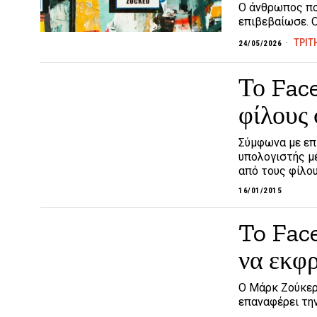
Ο άνθρωπος που
επιβεβαίωσε. Ο
ΤΡΙΤ
24/05/2026
Το Face
φίλους 
Σύμφωνα με επι
υπολογιστής μ
από τους φίλο
16/01/2015
To Fac
να εκφ
Ο Μάρκ Ζούκερ
επαναφέρει την