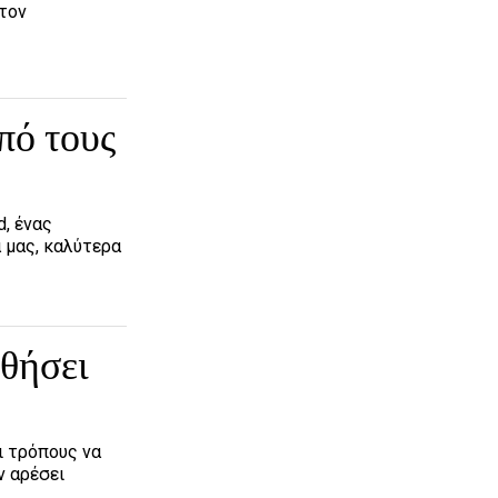
 τον
πό τους
, ένας
 μας, καλύτερα
ηθήσει
ι τρόπους να
ν αρέσει