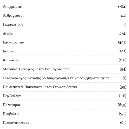
Αποχρωσεις
784
Αρθρογράφοι
112
Γεωπολιτική
3
Διεθνη
454
Επικαιροτητα
492
Ιστορία
595
Κοινωνια
216
Μουσικες Εμπειριες με την Εφη Αγραφιωτη
94
Ο καρδιολόγος Θανάσης Δρίτσας σχολιάζει επίκαιρα ζητήματα υγείας
2
Παυσιλυπα & Παυσιπονα με τον Θαναση Δριτσα
99
Περιβαλλον
118
Πολιτισμος
659
Προβολεις
572
Προσανατολισμοι
65