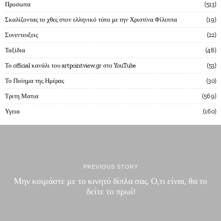
Προσωπα
513
Σκαλίζοντας το χθες στον ελληνικό τύπο με την Χριστίνα Φίλιππα
19
Συνεντευξεις
22
Ταξίδια
48
Το official κανάλι του artpointview.gr στο YouTube
53
Το Ποίημα της Ημέρας
30
Τριτη Ματια
569
Υγεια
160
PREVIOUS STORY
Μην κοιμάστε με το κινητό δίπλα σας. Ο,τι είναι, θα το
δείτε το πρωί!