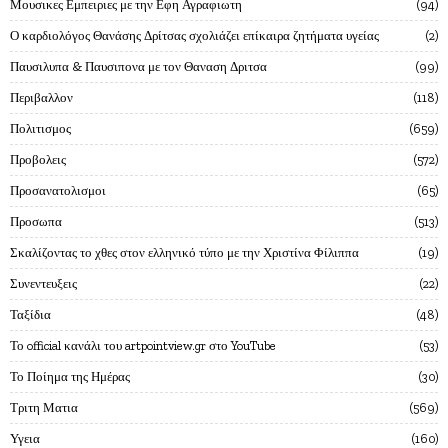
Μουσικες Εμπειριες με την Εφη Αγραφιωτη
94
Ο καρδιολόγος Θανάσης Δρίτσας σχολιάζει επίκαιρα ζητήματα υγείας
2
Παυσιλυπα & Παυσιπονα με τον Θαναση Δριτσα
99
Περιβαλλον
118
Πολιτισμος
659
Προβολεις
572
Προσανατολισμοι
65
Προσωπα
513
Σκαλίζοντας το χθες στον ελληνικό τύπο με την Χριστίνα Φίλιππα
19
Συνεντευξεις
22
Ταξίδια
48
Το official κανάλι του artpointview.gr στο YouTube
53
Το Ποίημα της Ημέρας
30
Τριτη Ματια
569
Υγεια
160