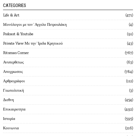
CATEGORIES
Life & Art
471
Mονόλογοι με τον`Αγγελο Πετρουλάκη
4
Podcast & Youtube
91
Private View Με την`Ιριδα Κρητικού
43
Ritsmas Corner
767
Ανυπερθετως
63
Αποχρωσεις
784
Αρθρογράφοι
112
Γεωπολιτική
3
Διεθνη
454
Επικαιροτητα
492
Ιστορία
595
Κοινωνια
216