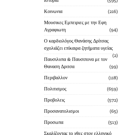
Ιστορία
595
Κοινωνια
216
Μουσικες Εμπειριες με την Εφη
Αγραφιωτη
94
Ο καρδιολόγος Θανάσης Δρίτσας
σχολιάζει επίκαιρα ζητήματα υγείας
2
Παυσιλυπα & Παυσιπονα με τον
Θαναση Δριτσα
99
Περιβαλλον
118
Πολιτισμος
659
Προβολεις
572
Προσανατολισμοι
65
Προσωπα
513
Σκαλίζοντας το χθες στον ελληνικό