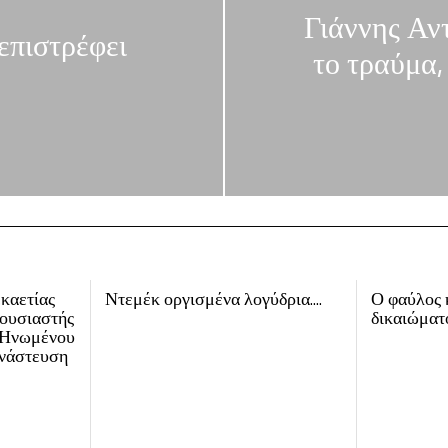
Γιάννης Αντ
επιστρέφει
το τραύμα,
εκαετίας
Ντεμέκ οργισμένα λογύδρια….
Ο φαύλος 
ρουσιαστής
δικαιώματ
υ Ηνωμένου
ανάστευση