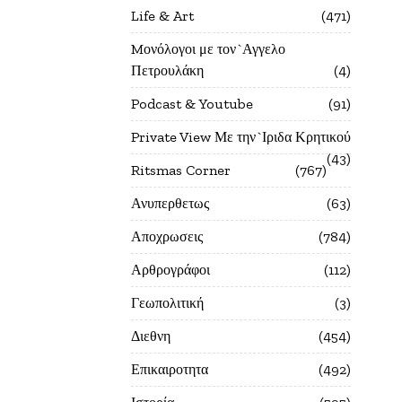
Life & Art
471
Mονόλογοι με τον`Αγγελο
Πετρουλάκη
4
Podcast & Youtube
91
Private View Με την`Ιριδα Κρητικού
43
Ritsmas Corner
767
Ανυπερθετως
63
Αποχρωσεις
784
Αρθρογράφοι
112
Γεωπολιτική
3
Διεθνη
454
Επικαιροτητα
492