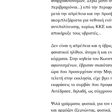
αναρχοαυτόνομων; Ξέρω μόνο ότι
περιβραχιόνια…) υπό την περιφρ
μετά την απρέπεια και την προσ
ακομπλεξάριστα για «εθνική ενό
αντιπολίτευσης, κυρίως ΚΚΕ και
αποκήρυξε τους υβριστές…
Δεν είναι η απρέπεια και η ύβρι
φανατικοί ηλίθιοι, άτομα ή και 
κόμματα. Στην κηδεία του Κωνσ
αφιονισμένων, έβρισαν σκαιότατ
ώρα που προσερχόταν στην Μητρ
τελετή στην εκκλησία, είχε βγει
εκφράσεις το συμβάν που προφα
Αντέδρασε, δηλαδή, ως σύγχρον
Ψιλά γράμματα, φυσικά, για το
και αρμόζον (ξεχνώντας, φυσικά,