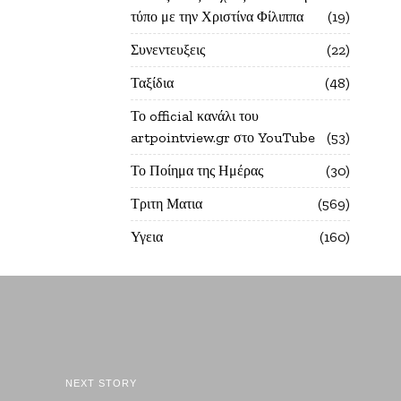
τύπο με την Χριστίνα Φίλιππα
19
Συνεντευξεις
22
Ταξίδια
48
Το official κανάλι του
artpointview.gr στο YouTube
53
Το Ποίημα της Ημέρας
30
Τριτη Ματια
569
Υγεια
160
NEXT STORY