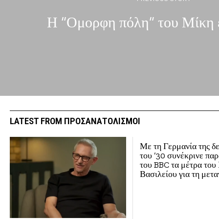
Η “Ομορφη πόλη” του Μίκη 
LATEST FROM ΠΡΟΣΑΝΑΤΟΛΙΣΜΟΙ
Με τη Γερμανία της δ
του ’30 συνέκρινε πα
του BBC τα μέτρα το
Βασιλείου για τη μετ