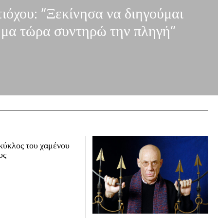
ιόχου: “Ξεκίνησα να διηγούμαι
 μα τώρα συντηρώ την πληγή”
κύκλος του χαμένου
ος