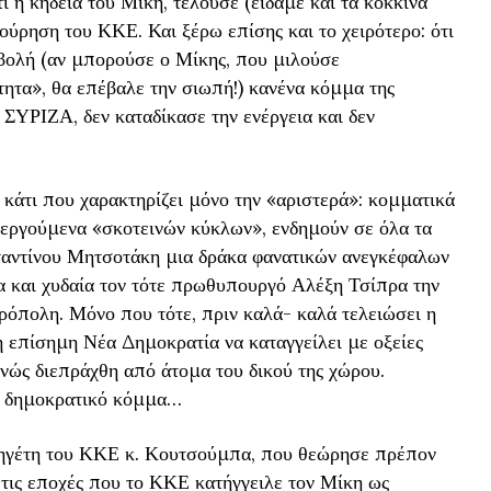
 η κηδεία του Μίκη, τελούσε (είδαμε και τα κόκκινα
ούρηση του ΚΚΕ. Και ξέρω επίσης και το χειρότερο: ότι
βολή (αν μπορούσε ο Μίκης, που μιλούσε
τητα», θα επέβαλε την σιωπή!) κανένα κόμμα της
 ΣΥΡΙΖΑ, δεν καταδίκασε την ενέργεια και δεν
ς κάτι που χαρακτηρίζει μόνο την «αριστερά»: κομματικά
ενεργούμενα «σκοτεινών κύκλων», ενδημούν σε όλα τα
ταντίνου Μητσοτάκη μια δράκα φανατικών ανεγκέφαλων
α και χυδαία τον τότε πρωθυπουργό Αλέξη Τσίπρα την
όπολη. Μόνο που τότε, πριν καλά- καλά τελειώσει η
 η επίσημη Νέα Δημοκρατία να καταγγείλει με οξείες
νώς διεπράχθη από άτομα του δικού της χώρου.
ο δημοκρατικό κόμμα…
ν ηγέτη του ΚΚΕ κ. Κουτσούμπα, που θεώρησε πρέπον
 τις εποχές που το ΚΚΕ κατήγγειλε τον Μίκη ως