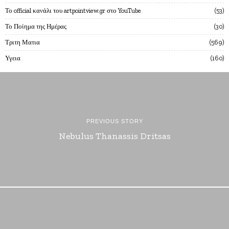
Το official κανάλι του artpointview.gr στο YouTube
53
Το Ποίημα της Ημέρας
30
Τριτη Ματια
569
Υγεια
160
PREVIOUS STORY
Nebulus Thanassis Dritsas