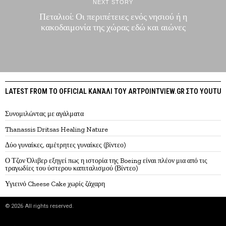
NEXT STORY
Πεταλιοί: Οι περιπέτειες ενός νησιού ή η
κακοδαιμονία της χώρας εδώ και αιώνες
LATEST FROM ΤΟ OFFICIAL ΚΑΝΆΛΙ ΤΟΥ ARTPOINTVIEW.GR ΣΤΟ YOUTUB
Συνομιλώντας με αγάλματα
Thanassis Dritsas Healing Nature
Δύο γυναίκες, αμέτρητες γυναίκες (βίντεο)
Ο Τζον Όλιβερ εξηγεί πως η ιστορία της Boeing είναι πλέον μια από τις
τραγωδίες του ύστερου καπιταλισμού (Βίντεο)
Υγιεινό Cheese Cake χωρίς ζάχαρη
©
2026
All rights reserved.