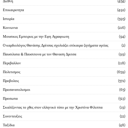
Διεθνη
454
Επικαιροτητα
492
Ιστορία
595
Κοινωνια
216
Μουσικες Εμπειριες με την Εφη Αγραφιωτη
94
Ο καρδιολόγος Θανάσης Δρίτσας σχολιάζει επίκαιρα ζητήματα υγείας
2
Παυσιλυπα & Παυσιπονα με τον Θαναση Δριτσα
99
Περιβαλλον
118
Πολιτισμος
659
Προβολεις
572
Προσανατολισμοι
65
Προσωπα
513
Σκαλίζοντας το χθες στον ελληνικό τύπο με την Χριστίνα Φίλιππα
19
Συνεντευξεις
22
Ταξίδια
48