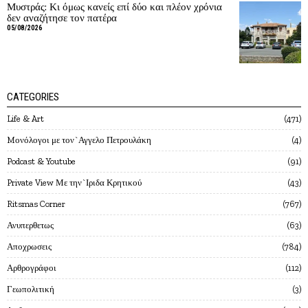
Μυστράς: Κι όμως κανείς επί δύο και πλέον χρόνια
δεν αναζήτησε τον πατέρα
05/08/2026
CATEGORIES
Life & Art
471
Mονόλογοι με τον`Αγγελο Πετρουλάκη
4
Podcast & Youtube
91
Private View Με την`Ιριδα Κρητικού
43
Ritsmas Corner
767
Ανυπερθετως
63
Αποχρωσεις
784
Αρθρογράφοι
112
Γεωπολιτική
3