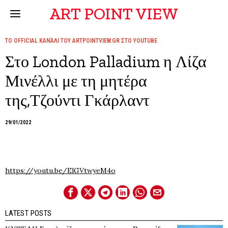
ART POINT VIEW
ΤΟ OFFICIAL ΚΑΝΆΛΙ ΤΟΥ ARTPOINTVIEW.GR ΣΤΟ YOUTUBE
Στο London Palladium η Λίζα
Μινέλλι με τη μητέρα
της,Τζούντι Γκάρλαντ
29/01/2022
https://youtu.be/ElGVtwyeM4o
LATEST POSTS