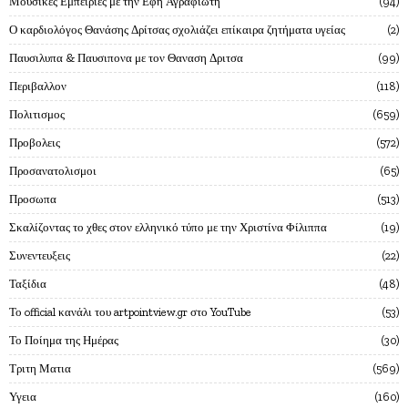
Μουσικες Εμπειριες με την Εφη Αγραφιωτη
94
Ο καρδιολόγος Θανάσης Δρίτσας σχολιάζει επίκαιρα ζητήματα υγείας
2
Παυσιλυπα & Παυσιπονα με τον Θαναση Δριτσα
99
Περιβαλλον
118
Πολιτισμος
659
Προβολεις
572
Προσανατολισμοι
65
Προσωπα
513
Σκαλίζοντας το χθες στον ελληνικό τύπο με την Χριστίνα Φίλιππα
19
Συνεντευξεις
22
Ταξίδια
48
Το official κανάλι του artpointview.gr στο YouTube
53
Το Ποίημα της Ημέρας
30
Τριτη Ματια
569
Υγεια
160