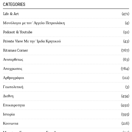
CATEGORIES
Life & Art
471
Mονόλογοι με τον`Αγγελο Πετρουλάκη
4
Podcast & Youtube
91
Private View Με την`Ιριδα Κρητικού
43
Ritsmas Corner
767
Ανυπερθετως
63
Αποχρωσεις
784
Αρθρογράφοι
112
Γεωπολιτική
3
Διεθνη
454
Επικαιροτητα
492
Ιστορία
595
Κοινωνια
216