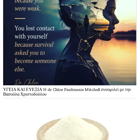
ΥΓΕΙΑ ΚΑΙ ΕΥΕΞΙΑ H dr Chloe Paidoussis Mitchell συνομιλεί με την
Βασούλα Χριστοδούλου