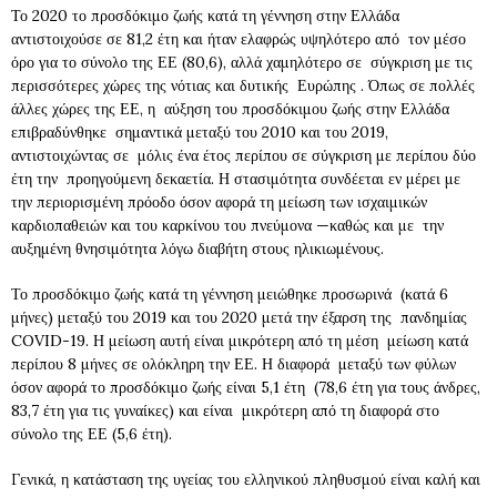
Το 2020 το προσδόκιμο ζωής κατά τη γέννηση στην Ελλάδα
αντιστοιχούσε σε 81,2 έτη και ήταν ελαφρώς υψηλότερο από τον μέσο
όρο για το σύνολο της ΕΕ (80,6), αλλά χαμηλότερο σε σύγκριση με τις
περισσότερες χώρες της νότιας και δυτικής Ευρώπης . Όπως σε πολλές
άλλες χώρες της ΕΕ, η αύξηση του προσδόκιμου ζωής στην Ελλάδα
επιβραδύνθηκε σημαντικά μεταξύ του 2010 και του 2019,
αντιστοιχώντας σε μόλις ένα έτος περίπου σε σύγκριση με περίπου δύο
έτη την
προηγούμενη δεκαετία. Η στασιμότητα συνδέεται εν μέρει με
την περιορισμένη πρόοδο όσον αφορά τη μείωση των ισχαιμικών
καρδιοπαθειών και του καρκίνου του πνεύμονα —καθώς και με την
αυξημένη θνησιμότητα λόγω διαβήτη στους ηλικιωμένους.
Το προσδόκιμο ζωής κατά τη γέννηση μειώθηκε προσωρινά (κατά 6
μήνες) μεταξύ του 2019 και του 2020 μετά την έξαρση της πανδημίας
COVID-19. Η μείωση αυτή είναι μικρότερη από τη μέση μείωση κατά
περίπου 8 μήνες σε ολόκληρη την ΕΕ. Η διαφορά μεταξύ των φύλων
όσον αφορά το προσδόκιμο ζωής είναι 5,1 έτη (78,6 έτη για τους άνδρες,
83,7 έτη για τις γυναίκες) και είναι μικρότερη από τη διαφορά στο
σύνολο της ΕΕ (5,6 έτη).
Γενικά, η κατάσταση της υγείας του ελληνικού πληθυσμού είναι καλή και