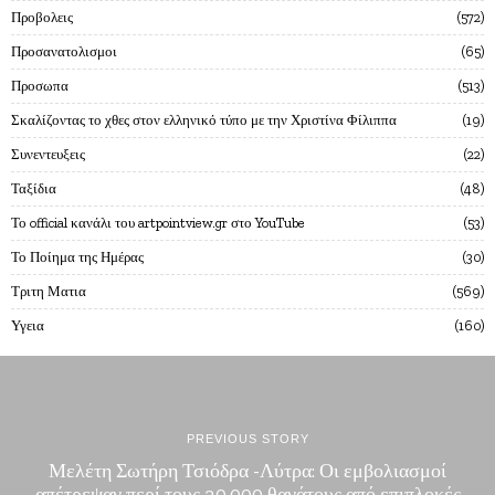
Προβολεις
572
Προσανατολισμοι
65
Προσωπα
513
Σκαλίζοντας το χθες στον ελληνικό τύπο με την Χριστίνα Φίλιππα
19
Συνεντευξεις
22
Ταξίδια
48
Το official κανάλι του artpointview.gr στο YouTube
53
Το Ποίημα της Ημέρας
30
Τριτη Ματια
569
Υγεια
160
PREVIOUS STORY
Μελέτη Σωτήρη Τσιόδρα -Λύτρα: Οι εμβολιασμοί
απέτρεψαν περί τους 20.000 θανάτους από επιπλοκές