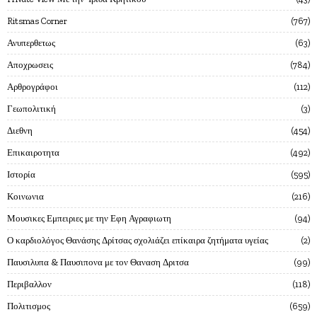
Ritsmas Corner
767
Ανυπερθετως
63
Αποχρωσεις
784
Αρθρογράφοι
112
Γεωπολιτική
3
Διεθνη
454
Επικαιροτητα
492
Ιστορία
595
Κοινωνια
216
Μουσικες Εμπειριες με την Εφη Αγραφιωτη
94
Ο καρδιολόγος Θανάσης Δρίτσας σχολιάζει επίκαιρα ζητήματα υγείας
2
Παυσιλυπα & Παυσιπονα με τον Θαναση Δριτσα
99
Περιβαλλον
118
Πολιτισμος
659