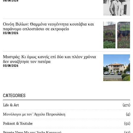
06/08/2026
Οινόη Βιλίων: Θαμμένα νεογέννητα κουτάβια και
παράνομο οπλοστάσιο σε εκτροφείο
05/08/2026
Μυστράς: Κι όμως κανείς επί δύο και πλέον χρόνια
δεν αναζήτησε τον πατέρα
05/08/2026
CATEGORIES
Life & Art
471
Mονόλογοι με τον`Αγγελο Πετρουλάκη
4
Podcast & Youtube
91
Private View Με την`Ιριδα Κρητικού
43