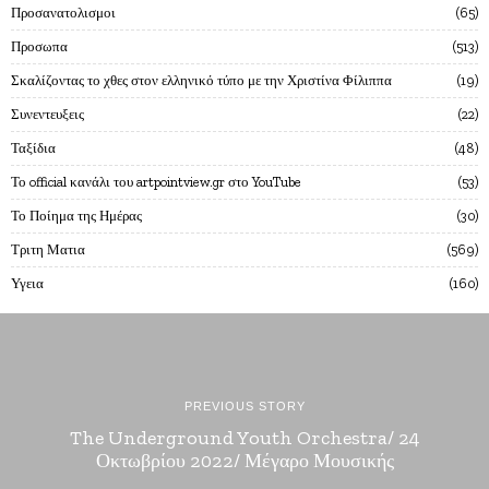
Προσανατολισμοι
65
Προσωπα
513
Σκαλίζοντας το χθες στον ελληνικό τύπο με την Χριστίνα Φίλιππα
19
Συνεντευξεις
22
Ταξίδια
48
Το official κανάλι του artpointview.gr στο YouTube
53
Το Ποίημα της Ημέρας
30
Τριτη Ματια
569
Υγεια
160
PREVIOUS STORY
The Underground Youth Orchestra/ 24
Οκτωβρίου 2022/ Μέγαρο Μουσικής