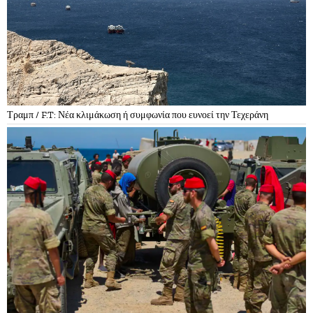
Τραμπ / F.T: Νέα κλιμάκωση ή συμφωνία που ευνοεί την Τεχεράνη