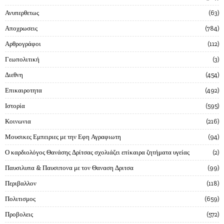
Ανυπερθετως
63
Αποχρωσεις
784
Αρθρογράφοι
112
Γεωπολιτική
3
Διεθνη
454
Επικαιροτητα
492
Ιστορία
595
Κοινωνια
216
Μουσικες Εμπειριες με την Εφη Αγραφιωτη
94
Ο καρδιολόγος Θανάσης Δρίτσας σχολιάζει επίκαιρα ζητήματα υγείας
2
Παυσιλυπα & Παυσιπονα με τον Θαναση Δριτσα
99
Περιβαλλον
118
Πολιτισμος
659
Προβολεις
572