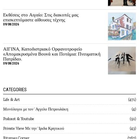
Εκθέσεις στο Αιγαίο: Στις διακοπές μας
επισκεπτόμαστε αίθουσες τέχνης
09/08/2026
ΑΙΓΙΝΑ, Καποδιστριακό Ορφανοτροφείο
«Απομακρυσμένα Βουνά και Ποτάμια: Πνευματική
Πατρίδα».
09/08/2026
CATEGORIES
Life & Art
471
Mονόλογοι με τον`Αγγελο Πετρουλάκη
4
Podcast & Youtube
91
Private View Με την`Ιριδα Κρητικού
43
Ritsmas Corner
767