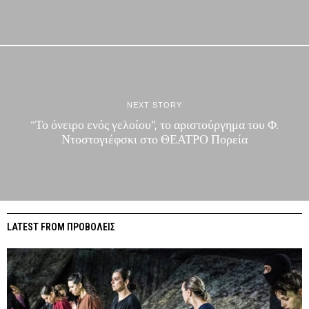
NEXT STORY
“Το όνειρο ενός γελοίου”, το αριστούργημα του Φ.
Ντοστογιέφσκι στο ΘΕΑΤΡΟ Πορεία
LATEST FROM ΠΡΟΒΟΛΕΙΣ