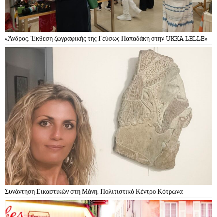
«Άνδρος: Έκθεση ζωγραφικής της Γεύσως Παπαδάκη στην UKKA LELLE»
Συνάντηση Εικαστικών στη Μάνη, Πολιτιστικό Κέντρο Κότρωνα