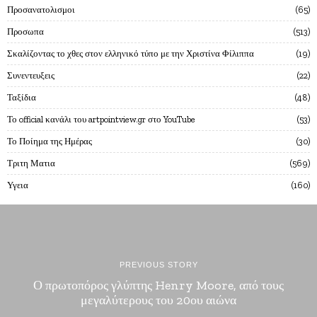
Προσανατολισμοι
65
Προσωπα
513
Σκαλίζοντας το χθες στον ελληνικό τύπο με την Χριστίνα Φίλιππα
19
Συνεντευξεις
22
Ταξίδια
48
Το official κανάλι του artpointview.gr στο YouTube
53
Το Ποίημα της Ημέρας
30
Τριτη Ματια
569
Υγεια
160
PREVIOUS STORY
Ο πρωτοπόρος γλύπτης Henry Moore, από τους
μεγαλύτερους του 20ου αιώνα