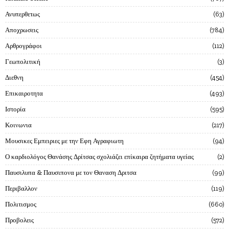
Ανυπερθετως
63
Αποχρωσεις
784
Αρθρογράφοι
112
Γεωπολιτική
3
Διεθνη
454
Επικαιροτητα
493
Ιστορία
595
Κοινωνια
217
Μουσικες Εμπειριες με την Εφη Αγραφιωτη
94
Ο καρδιολόγος Θανάσης Δρίτσας σχολιάζει επίκαιρα ζητήματα υγείας
2
Παυσιλυπα & Παυσιπονα με τον Θαναση Δριτσα
99
Περιβαλλον
119
Πολιτισμος
660
Προβολεις
572