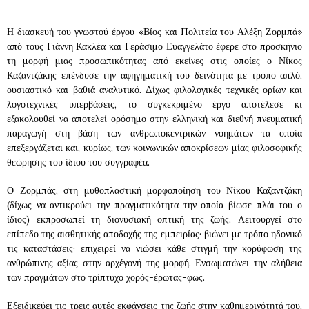
Η διασκευή του γνωστού έργου «Βίος και Πολιτεία του Αλέξη Ζορμπά»
από τους Γιάννη Κακλέα και Γεράσιμο Ευαγγελάτο έφερε στο προσκήνιο
τη μορφή μιας προσωπικότητας από εκείνες στις οποίες ο Νίκος
Καζαντζάκης επένδυσε την αφηγηματική του δεινότητα με τρόπο απλό,
ουσιαστικό και βαθιά αναλυτικό. Δίχως φιλολογικές τεχνικές ορίων και
λογοτεχνικές υπερβάσεις, το συγκεκριμένο έργο αποτέλεσε κι
εξακολουθεί να αποτελεί ορόσημο στην ελληνική και διεθνή πνευματική
παραγωγή στη βάση των ανθρωποκεντρικών νοημάτων τα οποία
επεξεργάζεται και, κυρίως, των κοινωνικών αποκρίσεων μίας φιλοσοφικής
θεώρησης του ίδιου του συγγραφέα.
Ο Ζορμπάς, στη μυθοπλαστική μορφοποίηση του Νίκου Καζαντζάκη
(δίχως να αντικρούει την πραγματικότητα την οποία βίωσε πλάι του ο
ίδιος) εκπροσωπεί τη διονυσιακή οπτική της ζωής. Λειτουργεί στο
επίπεδο της αισθητικής αποδοχής της εμπειρίας· βιώνει με τρόπο ηδονικό
τις καταστάσεις· επιχειρεί να νιώσει κάθε στιγμή την κορύφωση της
ανθρώπινης αξίας στην αρχέγονή της μορφή. Ενσωματώνει την αλήθεια
των πραγμάτων στο τρίπτυχο χορός-έρωτας-φως.
Εξειδικεύει τις τρεις αυτές εκφάνσεις της ζωής στην καθημερινότητά του,