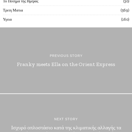
Το Ποίημα της Ημέρας
30
Τριτη Ματια
569
Υγεια
160
PREVIOUS STORY
Franky meets Ella on the Orient Express
NEXT STORY
Ισχυρό οπλοστάσιο κατά της κλιματικής αλλαγής τα