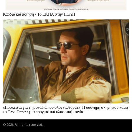
Καρδιά και ποίηση / Το ΕΚΠΑ στην ΠΟΛΗ
«Πρόκειται για τη μοναξιά που όλοι νιώθουμε»: Η οδυνηρή σκηνή που κάνει
το Taxi Driver μια πραγματικά κλασσική ταινία
©
2026
All rights reserved.