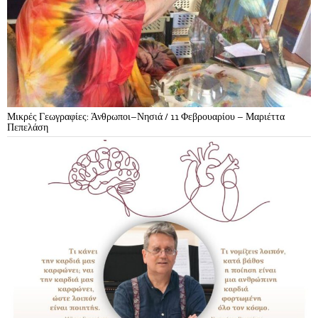
Μικρές Γεωγραφίες: Άνθρωποι–Νησιά / 11 Φεβρουαρίου – Μαριέττα
Πεπελάση