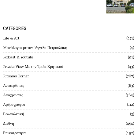
CATEGORIES
Life & Art
471
Mονόλογοι με τον`Αγγελο Πετρουλάκη
4
Podcast & Youtube
91
Private View Με την`Ιριδα Κρητικού
43
Ritsmas Corner
767
Ανυπερθετως
63
Αποχρωσεις
784
Αρθρογράφοι
112
Γεωπολιτική
3
Διεθνη
454
Επικαιροτητα
492