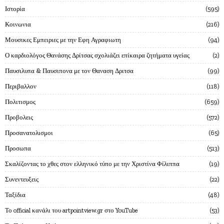
Ιστορία
595
Κοινωνια
216
Μουσικες Εμπειριες με την Εφη Αγραφιωτη
94
Ο καρδιολόγος Θανάσης Δρίτσας σχολιάζει επίκαιρα ζητήματα υγείας
2
Παυσιλυπα & Παυσιπονα με τον Θαναση Δριτσα
99
Περιβαλλον
118
Πολιτισμος
659
Προβολεις
572
Προσανατολισμοι
65
Προσωπα
513
Σκαλίζοντας το χθες στον ελληνικό τύπο με την Χριστίνα Φίλιππα
19
Συνεντευξεις
22
Ταξίδια
48
Το official κανάλι του artpointview.gr στο YouTube
53