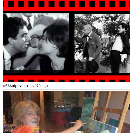
«Αλλοίμονο στους Nέους»