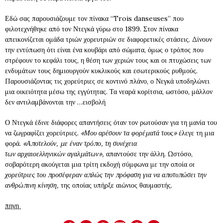
Εδώ σας παρουσιάζουμε τον πίνακα “Trois danseuses” που
φιλοτεχνήθηκε από τον Ντεγκά γύρω στο 1899. Στον πίνακα
απεικονίζεται ομάδα τριών χορευτριών σε διαφορετικές στάσεις. Δίνουν
την εντύπωση ότι είναι ένα κουβάρι από σώματα, όμως ο τρόπος που
στρέφουν το κεφάλι τους, η θέση των χεριών τους και οι πτυχώσεις των
ενδυμάτων τους δημιουργούν κυκλικούς και εσωτερικούς ρυθμούς.
Παρουσιάζοντας τις χορεύτριες σε κοντινό πλάνο, ο Νεγκά υποδηλώνει
μια οικειότητα μέσω της εγγύτητας. Τα νεαρά κορίτσια, ωστόσο, μάλλον
δεν αντιλαμβάνονται την …εισβολή
Ο Ντεγκά έδινε διάφορες απαντήσεις όταν τον ρωτούσαν για τη μανία του
να ζωγραφίζει χορεύτριες.
«Μου αρέσουν τα φορέματά τους»
έλεγε τη μια
φορά.
«Αποτελούν, με έναν τρόπο, τη συνέχεια
των αρχαιοελληνικών αγαλμάτων»,
απαντούσε την άλλη. Ωστόσο,
σοβαρότερη ακούγεται μια τρίτη εκδοχή σύμφωνα με την οποία
οι
χορεύτριες του προσέφεραν απλώς την πρόφαση για να αποτυπώσει την
ανθρώπινη κίνηση,
της οποίας υπήρξε αιώνιος θαυμαστής.
πηγη