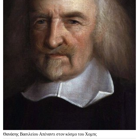
Θανάσης Βασιλείου Απέναντι στον κόσμο του Χομπς