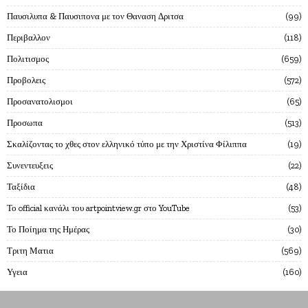
Παυσιλυπα & Παυσιπονα με τον Θαναση Δριτσα
99
Περιβαλλον
118
Πολιτισμος
659
Προβολεις
572
Προσανατολισμοι
65
Προσωπα
513
Σκαλίζοντας το χθες στον ελληνικό τύπο με την Χριστίνα Φίλιππα
19
Συνεντευξεις
22
Ταξίδια
48
Το official κανάλι του artpointview.gr στο YouTube
53
Το Ποίημα της Ημέρας
30
Τριτη Ματια
569
Υγεια
160