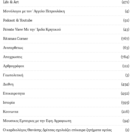
Life & Art
471
Mονόλογοι με τον`Αγγελο Πετρουλάκη
4
Podcast & Youtube
91
Private View Με την`Ιριδα Κρητικού
43
Ritsmas Corner
767
Ανυπερθετως
63
Αποχρωσεις
784
Αρθρογράφοι
112
Γεωπολιτική
3
Διεθνη
454
Επικαιροτητα
492
Ιστορία
595
Κοινωνια
216
Μουσικες Εμπειριες με την Εφη Αγραφιωτη
94
Ο καρδιολόγος Θανάσης Δρίτσας σχολιάζει επίκαιρα ζητήματα υγείας
2