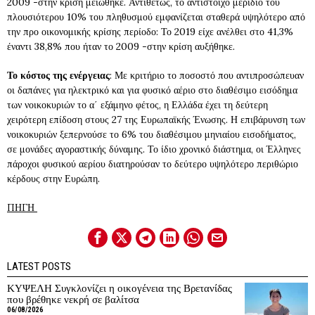
2009 -στην κρίση μειώθηκε. Αντιθέτως, το αντίστοιχο μερίδιο του
πλουσιότερου 10% του πληθυσμού εμφανίζεται σταθερά υψηλότερο από
την προ οικονομικής κρίσης περίοδο: Το 2019 είχε ανέλθει στο 41,3%
έναντι 38,8% που ήταν το 2009 -στην κρίση αυξήθηκε.
Το κόστος της ενέργειας
: Με κριτήριο το ποσοστό που αντιπροσώπευαν
οι δαπάνες για ηλεκτρικό και για φυσικό αέριο στο διαθέσιμο εισόδημα
των νοικοκυριών το α΄ εξάμηνο φέτος, η Ελλάδα έχει τη δεύτερη
χειρότερη επίδοση στους 27 της Ευρωπαϊκής Ένωσης. Η επιβάρυνση των
νοικοκυριών ξεπερνούσε το 6% του διαθέσιμου μηνιαίου εισοδήματος,
σε μονάδες αγοραστικής δύναμης. Το ίδιο χρονικό διάστημα, οι Έλληνες
πάροχοι φυσικού αερίου διατηρούσαν το δεύτερο υψηλότερο περιθώριο
κέρδους στην Ευρώπη.
ΠΗΓΗ
LATEST POSTS
ΚΥΨΕΛΗ Συγκλονίζει η οικογένεια της Βρετανίδας
που βρέθηκε νεκρή σε βαλίτσα
06/08/2026