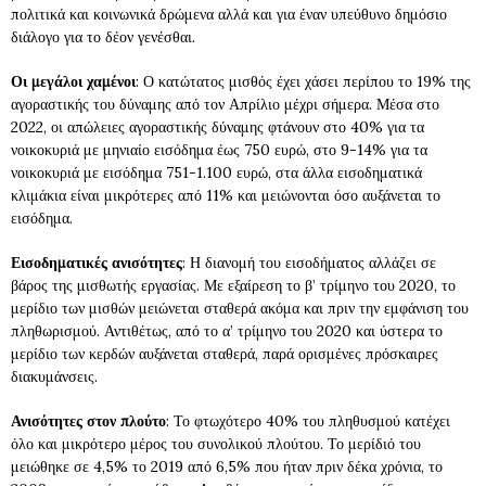
πολιτικά και κοινωνικά δρώμενα αλλά και για έναν υπεύθυνο δημόσιο
διάλογο για το δέον γενέσθαι.
Οι μεγάλοι χαμένοι
: Ο κατώτατος μισθός έχει χάσει περίπου το 19% της
αγοραστικής του δύναμης από τον Απρίλιο μέχρι σήμερα. Μέσα στο
2022, οι απώλειες αγοραστικής δύναμης φτάνουν στο 40% για τα
νοικοκυριά με μηνιαίο εισόδημα έως 750 ευρώ, στο 9-14% για τα
νοικοκυριά με εισόδημα 751-1.100 ευρώ, στα άλλα εισοδηματικά
κλιμάκια είναι μικρότερες από 11% και μειώνονται όσο αυξάνεται το
εισόδημα.
Εισοδηματικές ανισότητες
: Η διανομή του εισοδήματος αλλάζει σε
βάρος της μισθωτής εργασίας. Με εξαίρεση το β’ τρίμηνο του 2020, το
μερίδιο των μισθών μειώνεται σταθερά ακόμα και πριν την εμφάνιση του
πληθωρισμού. Αντιθέτως, από το α’ τρίμηνο του 2020 και ύστερα το
μερίδιο των κερδών αυξάνεται σταθερά, παρά ορισμένες πρόσκαιρες
διακυμάνσεις.
Ανισότητες στον πλούτο
: Το φτωχότερο 40% του πληθυσμού κατέχει
όλο και μικρότερο μέρος του συνολικού πλούτου. Το μερίδιό του
μειώθηκε σε 4,5% το 2019 από 6,5% που ήταν πριν δέκα χρόνια, το