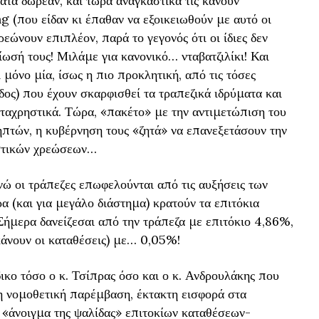
ατα δωρεάν, και τώρα αναγκαστικά τις κάνουν
 (που είδαν κι έπαθαν να εξοικειωθούν με αυτό οι
χρεώνουν επιπλέον, παρά το γεγονός ότι οι ίδιες δεν
ωσή τους! Μιλάμε για κανονικό… νταβατζιλίκι! Και
μόνο μία, ίσως η πιο προκλητική, από τις τόσες
δος) που έχουν σκαρφισθεί τα τραπεζικά ιδρύματα και
ταχρηστικά. Τώρα, «πακέτο» με την αντιμετώπιση του
πτών, η κυβέρνηση τους «ζητά» να επανεξετάσουν την
ηστικών χρεώσεων…
νώ οι τράπεζες επωφελούνται από τις αυξήσεις των
ρα (και για μεγάλο διάστημα) κρατούν τα επιτόκια
Σήμερα δανείζεσαι από την τράπεζα με επιτόκιο 4,86%,
 κάνουν οι καταθέσεις) με… 0,05%!
δικο τόσο ο κ. Τσίπρας όσο και ο κ. Ανδρουλάκης που
η νομοθετική παρέμβαση, έκτακτη εισφορά στα
 «άνοιγμα της ψαλίδας» επιτοκίων καταθέσεων-