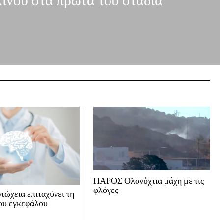
κίνου στα πρώτα του στάδια
ΠΑΡΟΣ Ολονύχτια μάχη με τις
φλόγες
τώχεια επιταχύνει τη
ου εγκεφάλου