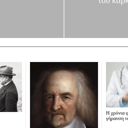
του καρ
Η χρόνια φ
γήρανση τ