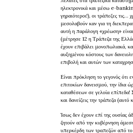
πελάτες στα τραπεζικά καταστήμ
ηλεκτρονικά και μέσω e-banking
γηραιότεροι!), οι τράπεζες τις… 
μεσολαβούν καν για τη διεκπεραί
αυτή η παράλογη «χρέωση» είναι 
(μέτρησε 12 η Τράπεζα της Ελλά
έχουν επιβάλει μονοπωλιακά, κα
αυξημένου κόστους των δανειολη
επιβολή και αυτών των καταχρ
Είναι πρόκληση το γεγονός ότι ε
επιτοκίων δανεισμού, την ίδια ώ
καταθέσεων σε γελοία επίπεδα! 
και δανείζεις την τράπεζα (αυτό
Ίσως δεν έχουν επί της ουσίας ά
ζητούν από την κυβέρνηση άμεσ
υπερκέρδη των τραπεζών από το