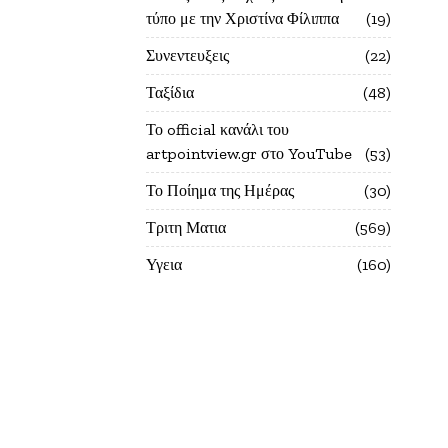
τύπο με την Χριστίνα Φίλιππα
19
Συνεντευξεις
22
Ταξίδια
48
Το official κανάλι του
artpointview.gr στο YouTube
53
Το Ποίημα της Ημέρας
30
Τριτη Ματια
569
Υγεια
160