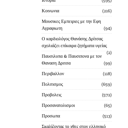
Ιστορία
595
Κοινωνια
216
Μουσικες Εμπειριες με την Εφη
Αγραφιωτη
94
Ο καρδιολόγος Θανάσης Δρίτσας
σχολιάζει επίκαιρα ζητήματα υγείας
2
Παυσιλυπα & Παυσιπονα με τον
Θαναση Δριτσα
99
Περιβαλλον
118
Πολιτισμος
659
Προβολεις
572
Προσανατολισμοι
65
Προσωπα
513
Σκαλίζοντας το χθες στον ελληνικό