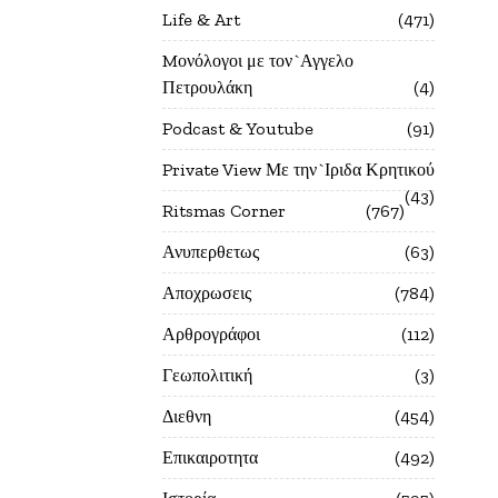
Life & Art
471
Mονόλογοι με τον`Αγγελο
Πετρουλάκη
4
Podcast & Youtube
91
Private View Με την`Ιριδα Κρητικού
43
Ritsmas Corner
767
Ανυπερθετως
63
Αποχρωσεις
784
Αρθρογράφοι
112
Γεωπολιτική
3
Διεθνη
454
Επικαιροτητα
492