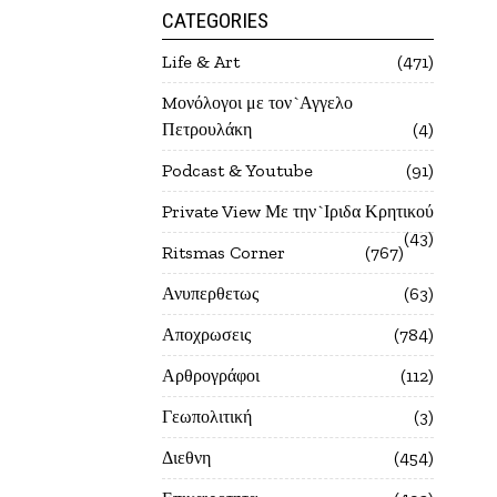
CATEGORIES
Life & Art
471
Mονόλογοι με τον`Αγγελο
Πετρουλάκη
4
Podcast & Youtube
91
Private View Με την`Ιριδα Κρητικού
43
Ritsmas Corner
767
Ανυπερθετως
63
Αποχρωσεις
784
Αρθρογράφοι
112
Γεωπολιτική
3
Διεθνη
454