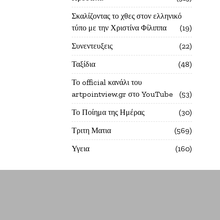
Σκαλίζοντας το χθες στον ελληνικό
τύπο με την Χριστίνα Φίλιππα
19
Συνεντευξεις
22
Ταξίδια
48
Το official κανάλι του
artpointview.gr στο YouTube
53
Το Ποίημα της Ημέρας
30
Τριτη Ματια
569
Υγεια
160