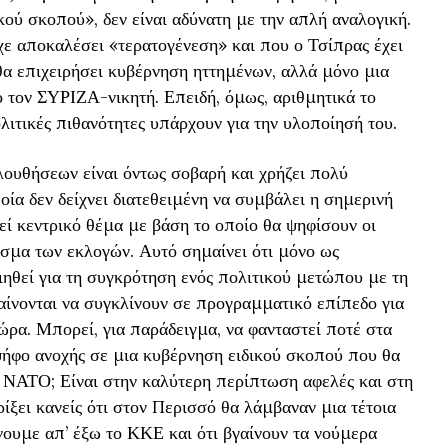
κού σκοπού», δεν είναι αδύνατη με την απλή αναλογική.
χε αποκαλέσει «τερατογένεση» και που ο Τσίπρας έχει
 θα επιχειρήσει κυβέρνηση ηττημένων, αλλά μόνο μια
 τον ΣΥΡΙΖΑ-νικητή. Επειδή, όμως, αριθμητικά το
ολιτικές πιθανότητες υπάρχουν για την υλοποίησή του.
ουθήσεων είναι όντως σοβαρή και χρήζει πολύ
ία δεν δείχνει διατεθειμένη να συμβάλει η σημερινή
ί κεντρικό θέμα με βάση το οποίο θα ψηφίσουν οι
εσμα των εκλογών. Αυτό σημαίνει ότι μόνο ως
θεί για τη συγκρότηση ενός πολιτικού μετώπου με τη
ίνονται να συγκλίνουν σε προγραμματικό επίπεδο για
ώρα. Μπορεί, για παράδειγμα, να φανταστεί ποτέ στα
ψήφο ανοχής σε μια κυβέρνηση ειδικού σκοπού που θα
ι ΝΑΤΟ; Είναι στην καλύτερη περίπτωση αφελές και στη
ίξει κανείς ότι στον Περισσό θα λάμβαναν μια τέτοια
νουμε απ’ έξω το ΚΚΕ και ότι βγαίνουν τα νούμερα