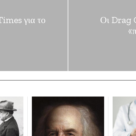
Times για το
Οι Drag 
«π