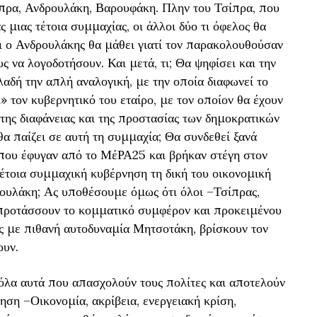
ίπρα, Ανδρουλάκη, Βαρουφάκη. Πλην του Τσίπρα, που
ς μιας τέτοια συμμαχίας, οι άλλοι δύο τι όφελος θα
τι ο Ανδρουλάκης θα μάθει γιατί τον παρακολουθούσαν
ς να λογοδοτήσουν. Και μετά, τι; Θα ψηφίσει και την
αδή την απλή αναλογική, με την οποία διαφωνεί το
τον κυβερνητικό του εταίρο, με τον οποίον θα έχουν
της διαφάνειας και της προστασίας των δημοκρατικών
α παίζει σε αυτή τη συμμαχία; Θα συνδεθεί ξανά
υ που έφυγαν από το ΜέΡΑ25 και βρήκαν στέγη στον
τοια συμμαχική κυβέρνηση τη δική του οικονομική
ρουλάκη; Ας υποθέσουμε όμως ότι όλοι –Τσίπρας,
προτάσσουν το κομματικό συμφέρον και προκειμένου
ς με πιθανή αυτοδυναμία Μητσοτάκη, βρίσκουν τον
ουν.
ι όλα αυτά που απασχολούν τους πολίτες και αποτελούν
ηση –Οικονομία, ακρίβεια, ενεργειακή κρίση,