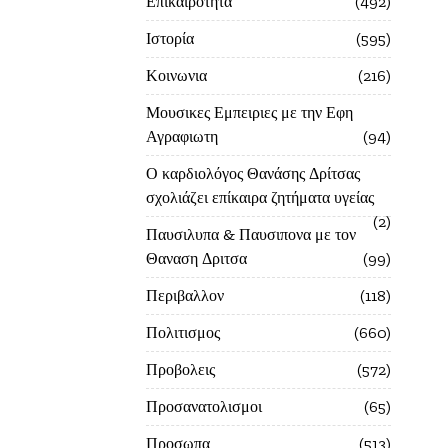
Επικαιροτητα
492
Ιστορία
595
Κοινωνια
216
Μουσικες Εμπειριες με την Εφη
Αγραφιωτη
94
Ο καρδιολόγος Θανάσης Δρίτσας
σχολιάζει επίκαιρα ζητήματα υγείας
2
Παυσιλυπα & Παυσιπονα με τον
Θαναση Δριτσα
99
Περιβαλλον
118
Πολιτισμος
660
Προβολεις
572
Προσανατολισμοι
65
Προσωπα
513