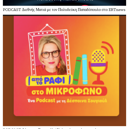
PODCAST Διεθνής Ματιά με τον Πολυδεύκη Παπαδόπουλο στο ERTnews