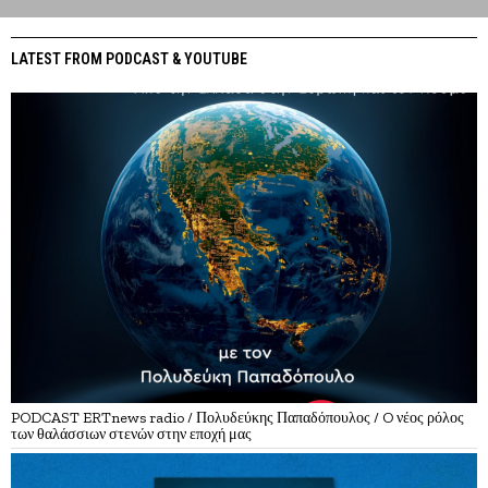
LATEST FROM PODCAST & YOUTUBE
PODCAST ERTnews radio / Πολυδεύκης Παπαδόπουλος / O νέος ρόλος
των θαλάσσιων στενών στην εποχή μας