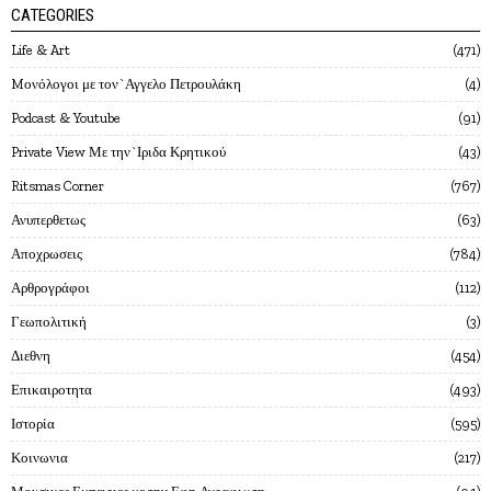
CATEGORIES
Life & Art
471
Mονόλογοι με τον`Αγγελο Πετρουλάκη
4
Podcast & Youtube
91
Private View Με την`Ιριδα Κρητικού
43
Ritsmas Corner
767
Ανυπερθετως
63
Αποχρωσεις
784
Αρθρογράφοι
112
Γεωπολιτική
3
Διεθνη
454
Επικαιροτητα
493
Ιστορία
595
Κοινωνια
217