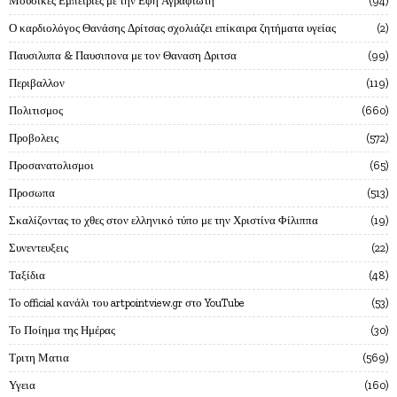
Μουσικες Εμπειριες με την Εφη Αγραφιωτη
94
Ο καρδιολόγος Θανάσης Δρίτσας σχολιάζει επίκαιρα ζητήματα υγείας
2
Παυσιλυπα & Παυσιπονα με τον Θαναση Δριτσα
99
Περιβαλλον
119
Πολιτισμος
660
Προβολεις
572
Προσανατολισμοι
65
Προσωπα
513
Σκαλίζοντας το χθες στον ελληνικό τύπο με την Χριστίνα Φίλιππα
19
Συνεντευξεις
22
Ταξίδια
48
Το official κανάλι του artpointview.gr στο YouTube
53
Το Ποίημα της Ημέρας
30
Τριτη Ματια
569
Υγεια
160