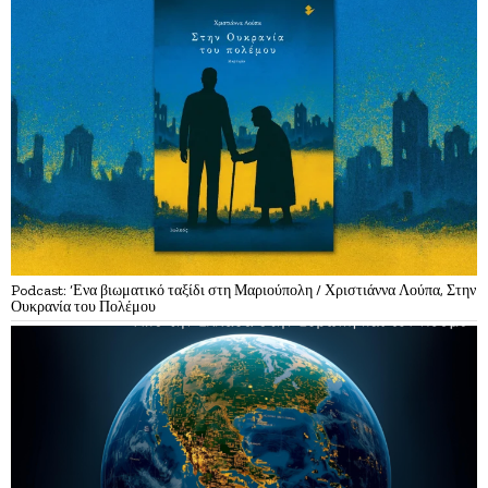
Podcast: ‘Ενα βιωματικό ταξίδι στη Μαριούπολη / Χριστιάννα Λούπα, Στην
Ουκρανία του Πολέμου