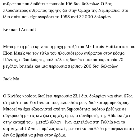
ανθρώπου που διαθέτει περιουσία 106 δισ. δολαρίων. Ο 5ος
πλουσιότερος άνθρωπος της γης ζει στην Όμαχα της Νεμπράσκα, στο
ίδιο σπίτι που είχε αγοράσει το 1958 αντί 32.000 δολαρίων.
Bernard Arnault
Μέρα με τη μέρα κρίνεται η μάχη μεταξύ του Mr Louis Vuitton και του
Elon Musk για τον τίτλο του πλουσιότερου ανθρώπου στον κόσμο.
Πάντως, ο βασιλιάς της πολυτέλειας διαθέτει μια αυτοκρατορία 70
μεγάλων brands και μια περιουσία περίπου 200 δισ. δολαρίων.
Jack Ma
Ο Κινέζος κροίσος διαθέτει περιουσία 23,1 δισ. δολαρίων και είναι 67ος
στη λίστα του Forbes με τους πλουσιότερους δισεκατομμυριούχους.
Μπορεί να έχει εξαφανιστεί από τη δημοσιότητα, αφότου βρέθηκε σε
σύγκρουση με τις κινεζικές αρχές, όμως ο συνιδρυτής της Alibaba έχει
στην κατοχή του –μεταξύ άλλων- έναν αμπελώνα στη Γαλλία και το
superyacht Zen, επομένως κανείς μπορεί να υποθέσει με ασφάλεια ότι
δεν θα βρεθεί να μένει στον δρόμο.