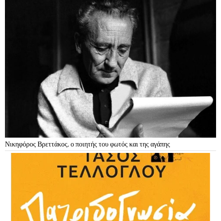
Νικηφόρος Βρεττάκος, ο ποιητής του φωτός και της αγάπης