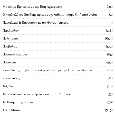
Μουσικες Εμπειριες με την Εφη Αγραφιωτη
94
Ο καρδιολόγος Θανάσης Δρίτσας σχολιάζει επίκαιρα ζητήματα υγείας
2
Παυσιλυπα & Παυσιπονα με τον Θαναση Δριτσα
99
Περιβαλλον
118
Πολιτισμος
659
Προβολεις
572
Προσανατολισμοι
65
Προσωπα
513
Σκαλίζοντας το χθες στον ελληνικό τύπο με την Χριστίνα Φίλιππα
19
Συνεντευξεις
22
Ταξίδια
48
Το official κανάλι του artpointview.gr στο YouTube
53
Το Ποίημα της Ημέρας
30
Τριτη Ματια
569