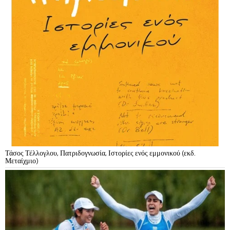
Τάσος Τέλλογλου, Πατριδογνωσία, Ιστορίες ενός εμμονικού (εκδ.
Μεταίχμιο)