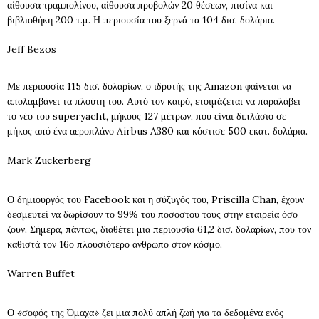
αίθουσα τραμπολίνου, αίθουσα προβολών 20 θέσεων, πισίνα και
βιβλιοθήκη 200 τ.μ. Η περιουσία του ξερνά τα 104 δισ. δολάρια.
Jeff Bezos
Με περιουσία 115 δισ. δολαρίων, ο ιδρυτής της Amazon φαίνεται να
απολαμβάνει τα πλούτη του. Αυτό τον καιρό, ετοιμάζεται να παραλάβει
το νέο του superyacht, μήκους 127 μέτρων, που είναι διπλάσιο σε
μήκος από ένα αεροπλάνο Airbus A380 και κόστισε 500 εκατ. δολάρια.
Mark Zuckerberg
Ο δημιουργός του Facebook και η σύζυγός του, Priscilla Chan, έχουν
δεσμευτεί να δωρίσουν το 99% του ποσοστού τους στην εταιρεία όσο
ζουν. Σήμερα, πάντως, διαθέτει μια περιουσία 61,2 δισ. δολαρίων, που τον
καθιστά τον 16ο πλουσιότερο άνθρωπο στον κόσμο.
Warren Buffet
Ο «σοφός της Όμαχα» ζει μια πολύ απλή ζωή για τα δεδομένα ενός