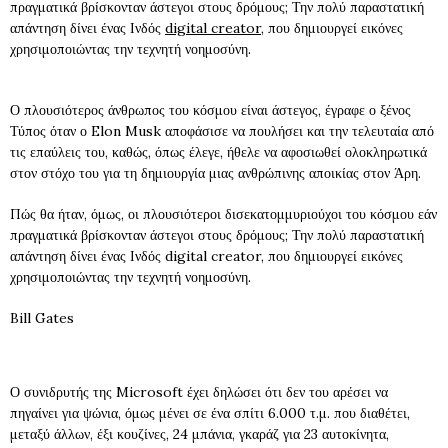
πραγματικά βρίσκονταν άστεγοι στους δρόμους; Την πολύ παραστατική
απάντηση δίνει ένας Ινδός
digital creator
, που δημιουργεί εικόνες
χρησιμοποιώντας την τεχνητή νοημοσύνη.
Ο πλουσιότερος άνθρωπος του κόσμου είναι άστεγος, έγραφε ο ξένος
Τύπος όταν ο Elon Musk αποφάσισε να πουλήσει και την τελευταία από
τις επαύλεις του, καθώς, όπως έλεγε, ήθελε να αφοσιωθεί ολοκληρωτικά
στον στόχο του για τη δημιουργία μιας ανθρώπινης αποικίας στον Άρη.
Πώς θα ήταν, όμως, οι πλουσιότεροι δισεκατομμυριούχοι του κόσμου εάν
πραγματικά βρίσκονταν άστεγοι στους δρόμους; Την πολύ παραστατική
απάντηση δίνει ένας Ινδός digital creator, που δημιουργεί εικόνες
χρησιμοποιώντας την τεχνητή νοημοσύνη.
Bill Gates
Ο συνιδρυτής της Microsoft έχει δηλώσει ότι δεν του αρέσει να
πηγαίνει για ψώνια, όμως μένει σε ένα σπίτι 6.000 τ.μ. που διαθέτει,
μεταξύ άλλων, έξι κουζίνες, 24 μπάνια, γκαράζ για 23 αυτοκίνητα,