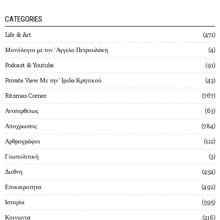
CATEGORIES
Life & Art
471
Mονόλογοι με τον`Αγγελο Πετρουλάκη
4
Podcast & Youtube
91
Private View Με την`Ιριδα Κρητικού
43
Ritsmas Corner
767
Ανυπερθετως
63
Αποχρωσεις
784
Αρθρογράφοι
112
Γεωπολιτική
3
Διεθνη
454
Επικαιροτητα
492
Ιστορία
595
Κοινωνια
216