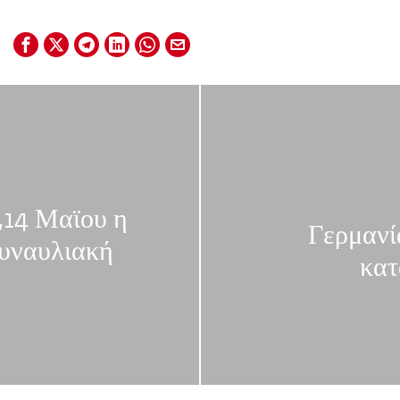
3,14 Μαϊου η
Γερμανία
συναυλιακή
κατ