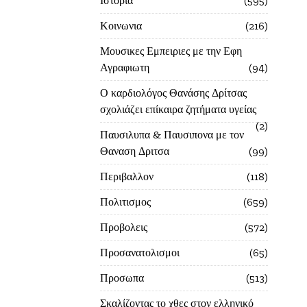
Ιστορία
595
Κοινωνια
216
Μουσικες Εμπειριες με την Εφη
Αγραφιωτη
94
Ο καρδιολόγος Θανάσης Δρίτσας
σχολιάζει επίκαιρα ζητήματα υγείας
2
Παυσιλυπα & Παυσιπονα με τον
Θαναση Δριτσα
99
Περιβαλλον
118
Πολιτισμος
659
Προβολεις
572
Προσανατολισμοι
65
Προσωπα
513
Σκαλίζοντας το χθες στον ελληνικό