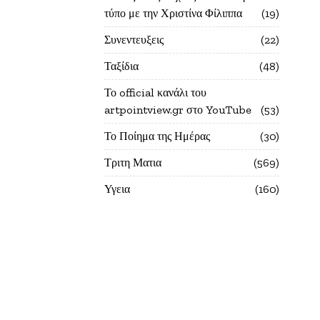
τύπο με την Χριστίνα Φίλιππα
19
Συνεντευξεις
22
Ταξίδια
48
Το official κανάλι του
artpointview.gr στο YouTube
53
Το Ποίημα της Ημέρας
30
Τριτη Ματια
569
Υγεια
160