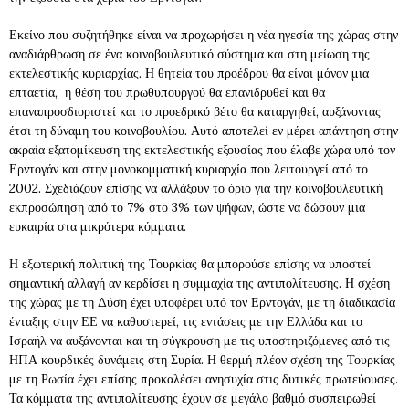
Εκείνο που συζητήθηκε είναι να προχωρήσει η νέα ηγεσία της χώρας στην
αναδιάρθρωση σε ένα κοινοβουλευτικό σύστημα και στη μείωση της
εκτελεστικής κυριαρχίας. Η θητεία του προέδρου θα είναι μόνον μια
επταετία, η θέση του πρωθυπουργού θα επανιδρυθεί και θα
επαναπροσδιοριστεί και το προεδρικό βέτο θα καταργηθεί, αυξάνοντας
έτσι τη δύναμη του κοινοβουλίου. Αυτό αποτελεί εν μέρει απάντηση στην
ακραία εξατομίκευση της εκτελεστικής εξουσίας που έλαβε χώρα υπό τον
Ερντογάν και στην μονοκομματική κυριαρχία που λειτουργεί από το
2002. Σχεδιάζουν επίσης να αλλάξουν το όριο για την κοινοβουλευτική
εκπροσώπηση από το 7% στο 3% των ψήφων, ώστε να δώσουν μια
ευκαιρία στα μικρότερα κόμματα.
Η εξωτερική πολιτική της Τουρκίας θα μπορούσε επίσης να υποστεί
σημαντική αλλαγή αν κερδίσει η συμμαχία της αντιπολίτευσης. Η σχέση
της χώρας με τη Δύση έχει υποφέρει υπό τον Ερντογάν, με τη διαδικασία
ένταξης στην ΕΕ να καθυστερεί, τις εντάσεις με την Ελλάδα και το
Ισραήλ να αυξάνονται και τη σύγκρουση με τις υποστηριζόμενες από τις
ΗΠΑ κουρδικές δυνάμεις στη Συρία. Η θερμή πλέον σχέση της Τουρκίας
με τη Ρωσία έχει επίσης προκαλέσει ανησυχία στις δυτικές πρωτεύουσες.
Τα κόμματα της αντιπολίτευσης έχουν σε μεγάλο βαθμό συσπειρωθεί