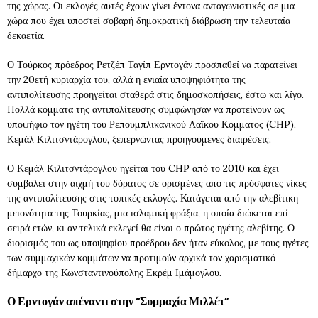
της χώρας. Οι εκλογές αυτές έχουν γίνει έντονα ανταγωνιστικές σε μια
χώρα που έχει υποστεί σοβαρή δημοκρατική διάβρωση την τελευταία
δεκαετία.
Ο Τούρκος πρόεδρος Ρετζέπ Ταγίπ Ερντογάν προσπαθεί να παρατείνει
την 20ετή κυριαρχία του, αλλά η ενιαία υποψηφιότητα της
αντιπολίτευσης προηγείται σταθερά στις δημοσκοπήσεις, έστω και λίγο.
Πολλά κόμματα της αντιπολίτευσης συμφώνησαν να προτείνουν ως
υποψήφιο τον ηγέτη του Ρεπουμπλικανικού Λαϊκού Κόμματος (CHP),
Κεμάλ Κιλιτσντάρογλου, ξεπερνώντας προηγούμενες διαιρέσεις.
Ο Κεμάλ Κιλιτσντάρογλου ηγείται του CHP από το 2010 και έχει
συμβάλει στην αιχμή του δόρατος σε ορισμένες από τις πρόσφατες νίκες
της αντιπολίτευσης στις τοπικές εκλογές. Κατάγεται από την αλεβίτικη
μειονότητα της Τουρκίας, μια ισλαμική φράξια, η οποία διώκεται επί
σειρά ετών, κι αν τελικά εκλεγεί θα είναι ο πρώτος ηγέτης αλεβίτης. Ο
διορισμός του ως υποψηφίου προέδρου δεν ήταν εύκολος, με τους ηγέτες
των συμμαχικών κομμάτων να προτιμούν αρχικά τον χαρισματικό
δήμαρχο της Κωνσταντινούπολης Εκρέμ Ιμάμογλου.
Ο Ερντογάν απέναντι στην “Συμμαχία Μιλλέτ”