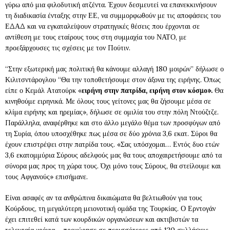
γύρω από μια φιλοδυτική ατζέντα. Έχουν δεσμευτεί να επανεκκινήσουν
τη διαδικασία ένταξης στην ΕΕ, να συμμορφωθούν με τις αποφάσεις του
ΕΔΑΔ και να εγκαταλείψουν στρατηγικές θέσεις που έρχονται σε
αντίθεση με τους εταίρους τους στη συμμαχία του ΝΑΤΟ, με
προεξάρχουσες τις σχέσεις με τον Πούτιν.
“Στην εξωτερική μας πολιτική θα κάνουμε αλλαγή 180 μοιρών” δήλωσε ο
Κιλιτσντάρογλου “Θα την τοποθετήσουμε στον άξονα της ειρήνης. Όπως
είπε ο Κεμάλ Ατατούρκ «
ειρήνη στην πατρίδα, ειρήνη στον κόσμο».
Θα
κινηθούμε ειρηνικά. Με όλους τους γείτονες μας θα ζήσουμε μέσα σε
κλίμα ειρήνης και ηρεμίας», δήλωσε σε ομιλία του στην πόλη Ντούζτζε.
Παράλληλα, αναφέρθηκε και στο άλλο μεγάλο θέμα των προσφύγων από
τη Συρία, όπου υποσχέθηκε πως μέσα σε δύο χρόνια 3,6 εκατ. Σύροι θα
έχουν επιστρέψει στην πατρίδα τους. «Σας υπόσχομαι… Εντός δυο ετών
3,6 εκατομμύρια Σύρους αδελφούς μας θα τους αποχαιρετήσουμε από τα
σύνορα μας προς τη χώρα τους. Όχι μόνο τους Σύρους, θα στείλουμε και
τους Αφγανούς» επισήμανε.
Είναι ασαφές αν τα ανθρώπινα δικαιώματα θα βελτιωθούν για τους
Κούρδους, τη μεγαλύτερη μειονοτική ομάδα της Τουρκίας. Ο Ερντογάν
έχει επιτεθεί κατά των κουρδικών οργανώσεων και ακτιβιστών τα