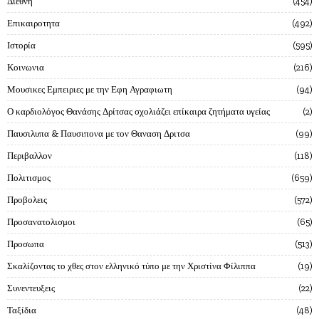
Διεθνη
454
Επικαιροτητα
492
Ιστορία
595
Κοινωνια
216
Μουσικες Εμπειριες με την Εφη Αγραφιωτη
94
Ο καρδιολόγος Θανάσης Δρίτσας σχολιάζει επίκαιρα ζητήματα υγείας
2
Παυσιλυπα & Παυσιπονα με τον Θαναση Δριτσα
99
Περιβαλλον
118
Πολιτισμος
659
Προβολεις
572
Προσανατολισμοι
65
Προσωπα
513
Σκαλίζοντας το χθες στον ελληνικό τύπο με την Χριστίνα Φίλιππα
19
Συνεντευξεις
22
Ταξίδια
48