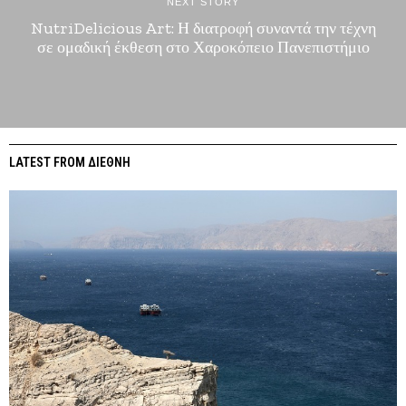
NEXT STORY
NutriDelicious Art: Η διατροφή συναντά την τέχνη
σε ομαδική έκθεση στο Χαροκόπειο Πανεπιστήμιο
LATEST FROM ΔΙΕΘΝΗ