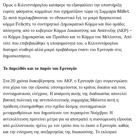
Όμως ο Κιλιτσντάρογλου κατάφερε να εξασφαλίσει την υποστήριξη
ευρέος φάσματος κομμάτων που σχηματίζουν τώρα τη Συμμαχία Millet.
Σε αυτά περιλαμβάνονται: το εθνικιστικό İyi, το μικρό θρησκευτικό
κόμμα Felicity, το συντηρητικό Δημοκρατικό Κόμμα και δύο ομάδες
απόσχισης από το κυβερνών Κόμμα Δικαιοσύνης και Ανάπτυξης (AKP) –
το Κόμμα Δημοκρατίας και Προόδου και το Κόμμα του Μέλλοντος. Από
τότε που επιβεβαιώθηκε η υποψηφιότητά του, ο Κιλιτσντάρογλου
διατηρεί σταθερό αλλά μικρό προβάδισμα έναντι του Ερντογάν στις
δημοσκοπήσεις.
Το παρελθόν και το παρόν του Ερντογάν
Στα 20 χρόνια διακυβέρνησης του ΑΚΡ, ο Ερντογάν έχει συγκεντρώσει
στα χέρια του την εξουσία, υπονομεύοντας το κράτος δικαίου και τους
συνταγματικούς ελέγχους. Η αναίρεση αυτής της διαδικασίας αποτελεί
βασική πολιτική της αντιπολιτευτικής συμμαχίας.Μάλιστα αυτή η
πρόθεση επισημάνθηκε στο σχέδιο δέσμης συνταγματικών
μεταρρυθμίσεων που δημοσίευσε τον περασμένο Νοέμβριο. Η
αντιπολίτευση προτείνει μέτρα για να αποτραπεί η συσσώρευση εξουσίας
από μελλοντικούς ηγέτες με τον τρόπο που το έκανε ο Ερντογάν, καθώς
και την ενίσχυση της ανεξαρτησίας της δικαιοσύνης. Το εκλογικό