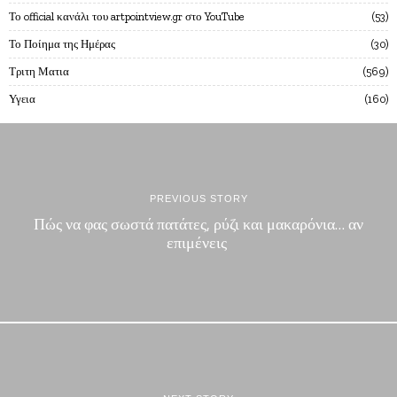
Το official κανάλι του artpointview.gr στο YouTube
53
Το Ποίημα της Ημέρας
30
Τριτη Ματια
569
Υγεια
160
PREVIOUS STORY
Πώς να φας σωστά πατάτες, ρύζι και μακαρόνια… αν
επιμένεις