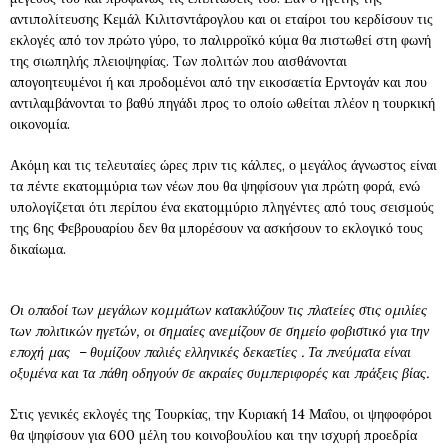
αντιπολίτευσης Κεμάλ Κιλιτσντάρογλου και οι εταίροι του κερδίσουν τις
εκλογές από τον πρώτο γύρο, το παλιρροϊκό κύμα θα πιστωθεί στη φωνή
της σιωπηλής πλειοψηφίας. Των πολιτών που αισθάνονται
απογοητευμένοι ή και προδομένοι από την εικοσαετία Ερντογάν και που
αντιλαμβάνονται το βαθύ πηγάδι προς το οποίο ωθείται πλέον η τουρκική
οικονομία.
Ακόμη και τις τελευταίες ώρες πριν τις κάλπες, ο μεγάλος άγνωστος είναι
τα πέντε εκατομμύρια των νέων που θα ψηφίσουν για πρώτη φορά, ενώ
υπολογίζεται ότι περίπου ένα εκατομμύριο πληγέντες από τους σεισμούς
της 6ης Φεβρουαρίου δεν θα μπορέσουν να ασκήσουν το εκλογικό τους
δικαίωμα.
Οι οπαδοί των μεγάλων κομμάτων κατακλύζουν τις πλατείες στις ομιλίες
των πολιτικών ηγετών, οι σημαίες ανεμίζουν σε σημείο φοβιστικό για την
εποχή μας – θυμίζουν παλιές ελληνικές δεκαετίες . Τα πνεύματα είναι
οξυμένα και τα πάθη οδηγούν σε ακραίες συμπεριφορές και πράξεις βίας.
Στις γενικές εκλογές της Τουρκίας, την Κυριακή 14 Μαΐου, οι ψηφοφόροι
θα ψηφίσουν για 600 μέλη του κοινοβουλίου και την ισχυρή προεδρία