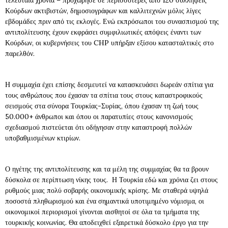
τελευταία χρόνια – προχώρησε σε περισσότερες από 120 συλλήψεις
Κούρδων ακτιβιστών, δημοσιογράφων και καλλιτεχνών μόλις λίγες
εβδομάδες πριν από τις εκλογές. Ενώ εκπρόσωποι του συνασπισμού της
αντιπολίτευσης έχουν εκφράσει συμφιλιωτικές απόψεις έναντι των
Κούρδων, οι κυβερνήσεις του CHP υπήρξαν εξίσου κατασταλτικές στο
παρελθόν.
Η συμμαχία έχει επίσης δεσμευτεί να κατασκευάσει δωρεάν σπίτια για
τους ανθρώπους που έχασαν τα σπίτια τους στους καταστροφικούς
σεισμούς στα σύνορα Τουρκίας-Συρίας, όπου έχασαν τη ζωή τους
50.000+ άνθρωποι και όπου οι παρατυπίες στους κανονισμούς
σχεδιασμού πιστεύεται ότι οδήγησαν στην καταστροφή πολλών
υποβαθμισμένων κτιρίων.
Ο ηγέτης της αντιπολίτευσης και τα μέλη της συμμαχίας θα τα βρουν
δύσκολα σε περίπτωση νίκης τους. Η Τουρκία εδώ και χρόνια ζει στους
ρυθμούς μιας πολύ σοβαρής οικονομικής κρίσης. Με σταθερά υψηλά
ποσοστά πληθωρισμού και ένα σημαντικά υποτιμημένο νόμισμα, οι
οικονομικοί περιορισμοί γίνονται αισθητοί σε όλα τα τμήματα της
τουρκικής κοινωνίας. Θα αποδειχθεί εξαιρετικά δύσκολο έργο για την