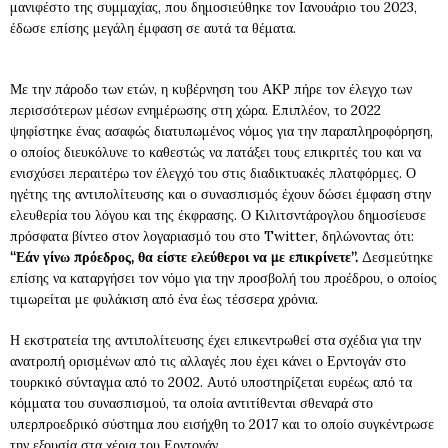
μανιφέστο της συμμαχίας, που δημοσιεύθηκε τον Ιανουάριο του 2023,
έδωσε επίσης μεγάλη έμφαση σε αυτά τα θέματα.
Με την πάροδο των ετών, η κυβέρνηση του ΑΚΡ πήρε τον έλεγχο των
περισσότερων μέσων ενημέρωσης στη χώρα. Επιπλέον, το 2022
ψηφίστηκε ένας ασαφώς διατυπωμένος νόμος για την παραπληροφόρηση,
ο οποίος διευκόλυνε το καθεστώς να πατάξει τους επικριτές του και να
ενισχύσει περαιτέρω τον έλεγχό του στις διαδικτυακές πλατφόρμες. Ο
ηγέτης της αντιπολίτευσης και ο συνασπισμός έχουν δώσει έμφαση στην
ελευθερία του λόγου και της έκφρασης. Ο Κιλιτσντάρογλου δημοσίευσε
πρόσφατα βίντεο στον λογαριασμό του στο Twitter, δηλώνοντας ότι:
“Εάν γίνω πρόεδρος, θα είστε ελεύθεροι να με επικρίνετε”.
Δεσμεύτηκε
επίσης να καταργήσει τον νόμο για την προσβολή του προέδρου, ο οποίος
τιμωρείται με φυλάκιση από ένα έως τέσσερα χρόνια.
Η εκστρατεία της αντιπολίτευσης έχει επικεντρωθεί στα σχέδια για την
ανατροπή ορισμένων από τις αλλαγές που έχει κάνει ο Ερντογάν στο
τουρκικό σύνταγμα από το 2002. Αυτό υποστηρίζεται ευρέως από τα
κόμματα του συνασπισμού, τα οποία αντιτίθενται σθεναρά στο
υπερπροεδρικό σύστημα που εισήχθη το 2017 και το οποίο συγκέντρωσε
την εξουσία στα χέρια του Ερντογάν.