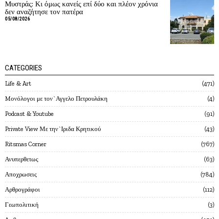
Μυστράς: Κι όμως κανείς επί δύο και πλέον χρόνια
δεν αναζήτησε τον πατέρα
05/08/2026
CATEGORIES
Life & Art
471
Mονόλογοι με τον`Αγγελο Πετρουλάκη
4
Podcast & Youtube
91
Private View Με την`Ιριδα Κρητικού
43
Ritsmas Corner
767
Ανυπερθετως
63
Αποχρωσεις
784
Αρθρογράφοι
112
Γεωπολιτική
3