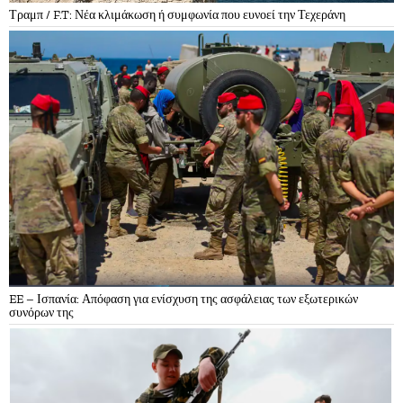
Τραμπ / F.T: Νέα κλιμάκωση ή συμφωνία που ευνοεί την Τεχεράνη
EE – Ισπανία: Απόφαση για ενίσχυση της ασφάλειας των εξωτερικών
συνόρων της