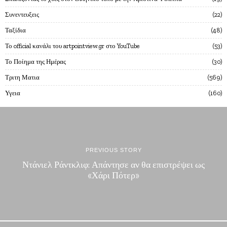
Συνεντευξεις
22
Ταξίδια
48
Το official κανάλι του artpointview.gr στο YouTube
53
Το Ποίημα της Ημέρας
30
Τριτη Ματια
569
Υγεια
160
PREVIOUS STORY
Ντάνιελ Ράντκλιφ: Απάντησε αν θα επιστρέψει ως
«Χάρι Πότερ»