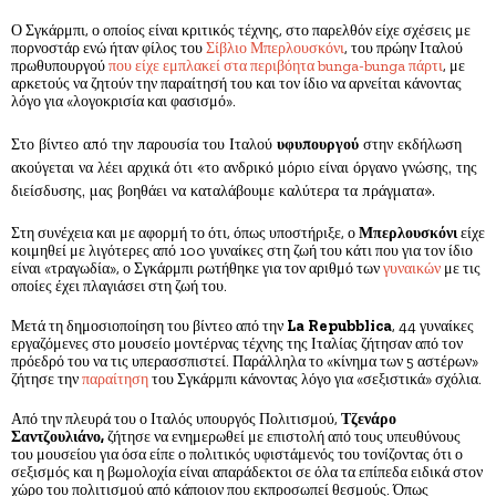
Ο Σγκάρμπι, ο οποίος είναι κριτικός τέχνης, στο παρελθόν είχε σχέσεις με
πορνοστάρ ενώ ήταν φίλος του
Σίβλιο Μπερλουσκόνι
, του πρώην Ιταλού
πρωθυπουργού
που είχε εμπλακεί στα περιβόητα bunga-bunga πάρτι
, με
αρκετούς να ζητούν την παραίτησή του και τον ίδιο να αρνείται κάνοντας
λόγο για «λογοκρισία και φασισμό».
Στο βίντεο από την παρουσία του Iταλού
υφυπουργού
στην εκδήλωση
ακούγεται να λέει αρχικά ότι «το ανδρικό μόριο είναι όργανο γνώσης, της
διείσδυσης, μας βοηθάει να καταλάβουμε καλύτερα τα πράγματα».
Στη συνέχεια και με αφορμή το ότι, όπως υποστήριξε, ο
Μπερλουσκόνι
είχε
κοιμηθεί με λιγότερες από 100 γυναίκες στη ζωή του κάτι που για τον ίδιο
είναι «τραγωδία», ο Σγκάρμπι ρωτήθηκε για τον αριθμό των
γυναικών
με τις
οποίες έχει πλαγιάσει στη ζωή του.
Μετά τη δημοσιοποίηση του βίντεο από την
La Repubblica
, 44 γυναίκες
εργαζόμενες στο μουσείο μοντέρνας τέχνης της Ιταλίας ζήτησαν από τον
πρόεδρό του να τις υπερασσπιστεί. Παράλληλα το «κίνημα των 5 αστέρων»
ζήτησε την
παραίτηση
του Σγκάρμπι κάνοντας λόγο για «σεξιστικά» σχόλια.
Από την πλευρά του ο Ιταλός υπουργός Πολιτισμού,
Τζενάρο
Σαντζουλιάνο,
ζήτησε να ενημερωθεί με επιστολή από τους υπευθύνους
του μουσείου για όσα είπε ο πολιτικός υφιστάμενός του τονίζοντας ότι ο
σεξισμός και η βωμολοχία είναι απαράδεκτοι σε όλα τα επίπεδα ειδικά στον
χώρο του πολιτισμού από κάποιον που εκπροσωπεί θεσμούς. Όπως