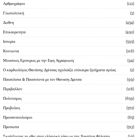
Αρθρογράφοι
112
Γεωπολιτική
3
Διεθνη
454
Επικαιροτητα
492
Ιστορία
595
Κοινωνια
216
Μουσικες Εμπειριες με την Εφη Αγραφιωτη
94
Ο καρδιολόγος Θανάσης Δρίτσας σχολιάζει επίκαιρα ζητήματα υγείας
2
Παυσιλυπα & Παυσιπονα με τον Θαναση Δριτσα
99
Περιβαλλον
118
Πολιτισμος
659
Προβολεις
572
Προσανατολισμοι
65
Προσωπα
513
Σκαλίζοντας το χθες στον ελληνικό τύπο με την Χριστίνα Φίλιππα
19