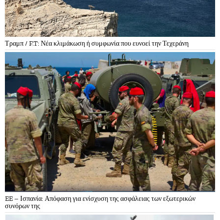
Τραμπ / F.T: Νέα κλιμάκωση ή συμφωνία που ευνοεί την Τεχεράνη
EE – Ισπανία: Απόφαση για ενίσχυση της ασφάλειας των εξωτερικών
συνόρων της