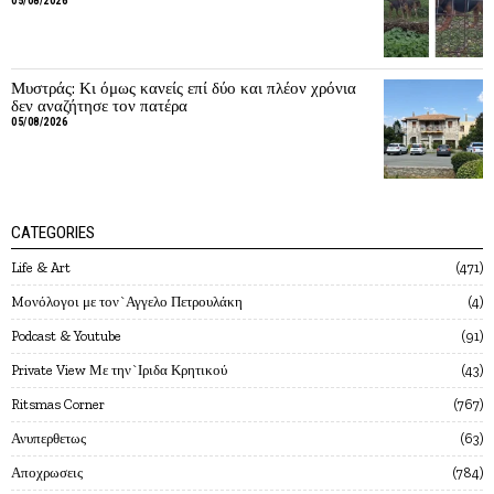
05/08/2026
Μυστράς: Κι όμως κανείς επί δύο και πλέον χρόνια
δεν αναζήτησε τον πατέρα
05/08/2026
CATEGORIES
Life & Art
471
Mονόλογοι με τον`Αγγελο Πετρουλάκη
4
Podcast & Youtube
91
Private View Με την`Ιριδα Κρητικού
43
Ritsmas Corner
767
Ανυπερθετως
63
Αποχρωσεις
784