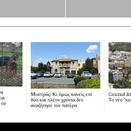
να
Μυστράς: Κι όμως κανείς επί
Conrad At
και
δύο και πλέον χρόνια δεν
Το νέο “κ
 σε
αναζήτησε τον πατέρα