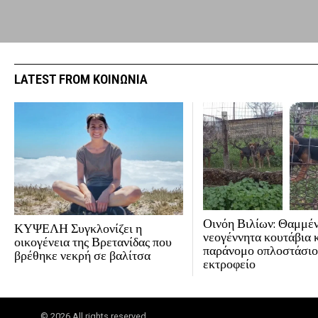
LATEST FROM ΚΟΙΝΩΝΙΑ
Οινόη Βιλίων: Θαμμέ
ΚΥΨΕΛΗ Συγκλονίζει η
νεογέννητα κουτάβια 
οικογένεια της Βρετανίδας που
παράνομο οπλοστάσιο
βρέθηκε νεκρή σε βαλίτσα
εκτροφείο
©
2026
All rights reserved.