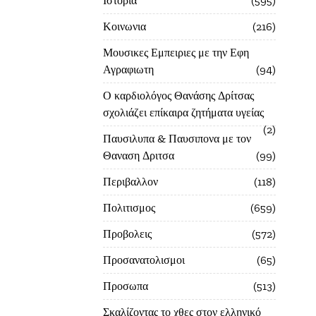
Ιστορία
595
Κοινωνια
216
Μουσικες Εμπειριες με την Εφη
Αγραφιωτη
94
Ο καρδιολόγος Θανάσης Δρίτσας
σχολιάζει επίκαιρα ζητήματα υγείας
2
Παυσιλυπα & Παυσιπονα με τον
Θαναση Δριτσα
99
Περιβαλλον
118
Πολιτισμος
659
Προβολεις
572
Προσανατολισμοι
65
Προσωπα
513
Σκαλίζοντας το χθες στον ελληνικό