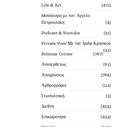
Life & Art
471
Mονόλογοι με τον`Αγγελο
Πετρουλάκη
4
Podcast & Youtube
91
Private View Με την`Ιριδα Κρητικού
43
Ritsmas Corner
767
Ανυπερθετως
63
Αποχρωσεις
784
Αρθρογράφοι
112
Γεωπολιτική
3
Διεθνη
454
Επικαιροτητα
492