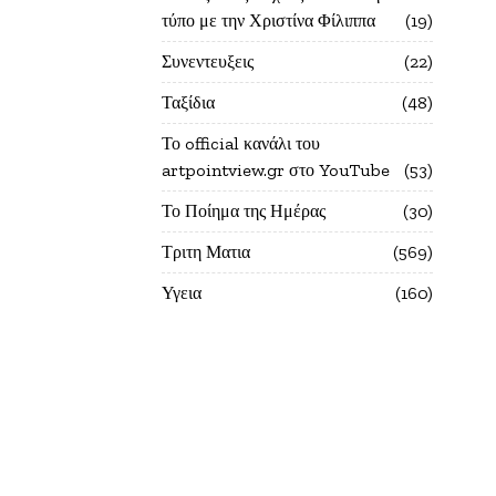
τύπο με την Χριστίνα Φίλιππα
19
Συνεντευξεις
22
Ταξίδια
48
Το official κανάλι του
artpointview.gr στο YouTube
53
Το Ποίημα της Ημέρας
30
Τριτη Ματια
569
Υγεια
160