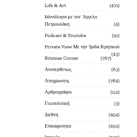
Life & Art
471
Mονόλογοι με τον`Αγγελο
Πετρουλάκη
4
Podcast & Youtube
91
Private View Με την`Ιριδα Κρητικού
43
Ritsmas Corner
767
Ανυπερθετως
63
Αποχρωσεις
784
Αρθρογράφοι
112
Γεωπολιτική
3
Διεθνη
454
Επικαιροτητα
492