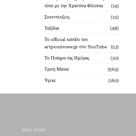
τύπο με την Χριστίνα Φίλιππα
19
Συνεντευξεις
22
Ταξίδια
48
Το official κανάλι του
artpointview.gr στο YouTube
53
Το Ποίημα της Ημέρας
30
Τριτη Ματια
569
Υγεια
160
NEXT STORY