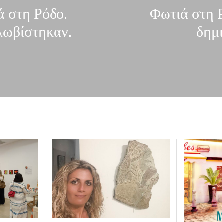
ά στη Ρόδο.
Φωτιά στη Ρ
λωβίστηκαν.
δημ