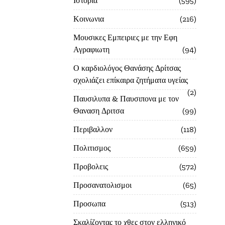
Ιστορία
595
Κοινωνια
216
Μουσικες Εμπειριες με την Εφη
Αγραφιωτη
94
Ο καρδιολόγος Θανάσης Δρίτσας
σχολιάζει επίκαιρα ζητήματα υγείας
2
Παυσιλυπα & Παυσιπονα με τον
Θαναση Δριτσα
99
Περιβαλλον
118
Πολιτισμος
659
Προβολεις
572
Προσανατολισμοι
65
Προσωπα
513
Σκαλίζοντας το χθες στον ελληνικό