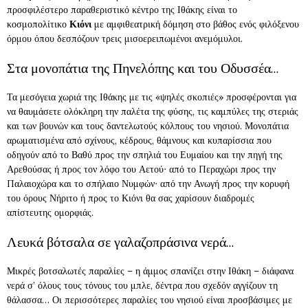
προσφιλέστερο παραθεριστικό κέντρο της Ιθάκης είναι το
κοσμοπολίτικο
Κιόνι
με αμφιθεατρική δόμηση στο βάθος ενός φιλόξενου
όρμου όπου δεσπόζουν τρεις μισοερειπωμένοι ανεμόμυλοι.
Στα μονοπάτια της Πηνελόπης και του Οδυσσέα…
Τα μεσόγεια χωριά της Ιθάκης με τις «ψηλές σκοπιές» προσφέρονται για
να θαυμάσετε ολόκληρη την παλέτα της φύσης, τις καμπύλες της στεριάς
και των βουνών και τους δαντελωτούς κόλπους του νησιού. Μονοπάτια
αρωματισμένα από σχίνους, κέδρους, θάμνους και κυπαρίσσια που
οδηγούν από το Βαθύ προς την σπηλιά του Ευμαίου και την πηγή της
Αρεθούσας ή προς τον λόφο του Αετού∙ από το Περαχώρι προς την
Παλαιοχώρα και το σπήλαιο Νυμφών∙ από την Ανωγή προς την κορυφή
του όρους Νήριτο ή προς το Κιόνι θα σας χαρίσουν διαδρομές
απίστευτης ομορφιάς.
Λευκά βότσαλα σε γαλαζοπράσινα νερά…
Μικρές βοτσαλωτές παραλίες – η άμμος σπανίζει στην Ιθάκη – διάφανα
νερά σ’ όλους τους τόνους του μπλε, δέντρα που σχεδόν αγγίζουν τη
θάλασσα… Οι περισσότερες παραλίες του νησιού είναι προσβάσιμες με