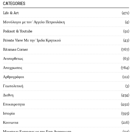
CATEGORIES
Life & Art
471
Mονόλογοι με τον`Αγγελο Πετρουλάκη
4
Podcast & Youtube
91
Private View Με την`Ιριδα Κρητικού
43
Ritsmas Corner
767
Ανυπερθετως
63
Αποχρωσεις
784
Αρθρογράφοι
112
Γεωπολιτική
3
Διεθνη
454
Επικαιροτητα
492
Ιστορία
595
Κοινωνια
216
Μουσικες Εμπειριες με την Εφη Αγραφιωτη
94