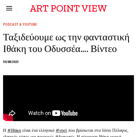
ART POINT VIEW
PODCAST & YOUTUBE
Ταξιδεύουμε ως την φανταστική
Ιθάκη του Οδυσσέα…. Βίντεο
05/08/2023
Η
#Ιθάκη
είναι ένα ελληνικό
#νησί
που βρίσκεται στο Ιόνιο Πέλαγος,
ιδανικός τόπος για ποιοτικές
#διακοπές
. Η σύγχρονη Ιθάκη γενικά