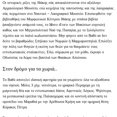
Οι ιστορικές ρίζες της Ιθάκης σάς αποκαλύπτονται στο αξιόλογο
Αρχαιολογικό Μουσείο, ενώ κειμήλια της ναυτοσύνης και της λαογραφίας
σάς περιμένουν στο Ναυτικό – Λαογραφικό Μουσείο. Επισκεφθείτε την
βιβλιοθήκη του Μορφωτικού Κέντρου Ιθάκης με σπάνια βιβλία
(αναζητείστε ανάμεσά τους, το libro d’oro των Ιθακίσιων ευγενών)
καθώς και τον Μητροπολιτικό Ναό της Παναγίας με το ξυλόγλυπτο
τέμπλο και το παλιό κωδωνοστάσιο. Μην φύγετε από το Βαθύ αν δεν
δείτε το βαραθρώδες Σπήλαιο των Νυμφών ή Μαρμαροσπηλιά. Επιλέξτε
την πύλη των θνητών ή εκείνη των θεών για να θαυμάσετε τους
εντυπωσιακούς σταλακτίτες. Εδώ, σύμφωνα με τον μύθο, έκρυψε ο
Οδυσσέας τα δώρα του βασιλιά των Φαιάκων Αλκίνοου.
Στον δρόμο για τα χωριά…
Το Βαθύ αποτελεί ιδανική αφετηρία για να γνωρίσετε όλα τα αξιοθέατα
του νησιού. Μόλις 3 χλμ. νοτιότερα, το γραφικό Περαχώρι με τη
μαγευτική θέα και το εντυπωσιακό δάσος Αφεντικός Λόγκος. Ψηλότερα,
τα μεσαιωνικά ερείπια της Παλαιοχώρας και σε κοντινή απόσταση το
οροπέδιο του Μαραθιά με την Αρέθουσα Κρήνη και την ομηρική θέση
Κόρακος Πέτρα.