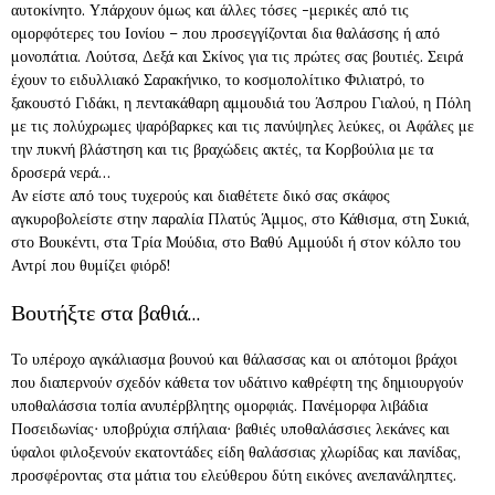
αυτοκίνητο. Υπάρχουν όμως και άλλες τόσες -μερικές από τις
ομορφότερες του Ιονίου – που προσεγγίζονται δια θαλάσσης ή από
μονοπάτια. Λούτσα, Δεξά και Σκίνος για τις πρώτες σας βουτιές. Σειρά
έχουν το ειδυλλιακό Σαρακήνικο, το κοσμοπολίτικο Φιλιατρό, το
ξακουστό Γιδάκι, η πεντακάθαρη αμμουδιά του Άσπρου Γιαλού, η Πόλη
με τις πολύχρωμες ψαρόβαρκες και τις πανύψηλες λεύκες, οι Αφάλες με
την πυκνή βλάστηση και τις βραχώδεις ακτές, τα Κορβούλια με τα
δροσερά νερά…
Αν είστε από τους τυχερούς και διαθέτετε δικό σας σκάφος
αγκυροβολείστε στην παραλία Πλατύς Άμμος, στο Κάθισμα, στη Συκιά,
στο Βουκέντι, στα Τρία Μούδια, στο Βαθύ Αμμούδι ή στον κόλπο του
Αντρί που θυμίζει φιόρδ!
Βουτήξτε στα βαθιά…
Το υπέροχο αγκάλιασμα βουνού και θάλασσας και οι απότομοι βράχοι
που διαπερνούν σχεδόν κάθετα τον υδάτινο καθρέφτη της δημιουργούν
υποθαλάσσια τοπία ανυπέρβλητης ομορφιάς. Πανέμορφα λιβάδια
Ποσειδωνίας∙ υποβρύχια σπήλαια∙ βαθιές υποθαλάσσιες λεκάνες και
ύφαλοι φιλοξενούν εκατοντάδες είδη θαλάσσιας χλωρίδας και πανίδας,
προσφέροντας στα μάτια του ελεύθερου δύτη εικόνες ανεπανάληπτες.