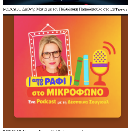
PODCAST Διεθνής Ματιά με τον Πολυδεύκη Παπαδόπουλο στο ERTnews