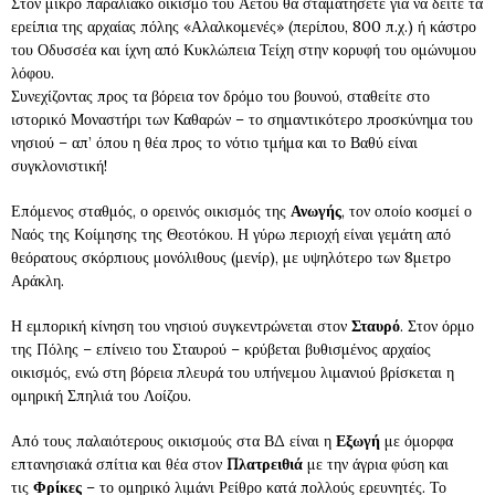
Στον μικρό παραλιακό οικισμό του Αετού θα σταματήσετε για να δείτε τα
ερείπια της αρχαίας πόλης «Αλαλκομενές» (περίπου, 800 π.χ.) ή κάστρο
του Οδυσσέα και ίχνη από Κυκλώπεια Τείχη στην κορυφή του ομώνυμου
λόφου.
Συνεχίζοντας προς τα βόρεια τον δρόμο του βουνού, σταθείτε στο
ιστορικό Μοναστήρι των Καθαρών – το σημαντικότερο προσκύνημα του
νησιού – απ’ όπου η θέα προς το νότιο τμήμα και το Βαθύ είναι
συγκλονιστική!
Επόμενος σταθμός, ο ορεινός οικισμός της
Ανωγής
, τον οποίο κοσμεί ο
Ναός της Κοίμησης της Θεοτόκου. Η γύρω περιοχή είναι γεμάτη από
θεόρατους σκόρπιους μονόλιθους (μενίρ), με υψηλότερο των 8μετρο
Αράκλη.
Η εμπορική κίνηση του νησιού συγκεντρώνεται στον
Σταυρό
. Στον όρμο
της Πόλης – επίνειο του Σταυρού – κρύβεται βυθισμένος αρχαίος
οικισμός, ενώ στη βόρεια πλευρά του υπήνεμου λιμανιού βρίσκεται η
ομηρική Σπηλιά του Λοίζου.
Από τους παλαιότερους οικισμούς στα ΒΔ είναι η
Εξωγή
με όμορφα
επτανησιακά σπίτια και θέα στον
Πλατρειθιά
με την άγρια φύση και
τις
Φρίκες
– το ομηρικό λιμάνι Ρείθρο κατά πολλούς ερευνητές. Το