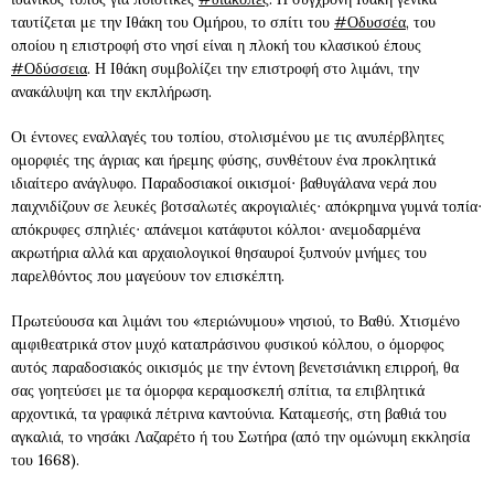
ταυτίζεται με την Ιθάκη του Ομήρου, το σπίτι του
#Οδυσσέα
, του
οποίου η επιστροφή στο νησί είναι η πλοκή του κλασικού έπους
#Οδύσσεια
. Η Ιθάκη συμβολίζει την επιστροφή στο λιμάνι, την
ανακάλυψη και την εκπλήρωση.
Οι έντονες εναλλαγές του τοπίου, στολισμένου με τις ανυπέρβλητες
ομορφιές της άγριας και ήρεμης φύσης, συνθέτουν ένα προκλητικά
ιδιαίτερο ανάγλυφο. Παραδοσιακοί οικισμοί∙ βαθυγάλανα νερά που
παιχνιδίζουν σε λευκές βοτσαλωτές ακρογιαλιές∙ απόκρημνα γυμνά τοπία∙
απόκρυφες σπηλιές∙ απάνεμοι κατάφυτοι κόλποι∙ ανεμοδαρμένα
ακρωτήρια αλλά και αρχαιολογικοί θησαυροί ξυπνούν μνήμες του
παρελθόντος που μαγεύουν τον επισκέπτη.
Πρωτεύουσα και λιμάνι του «περιώνυμου» νησιού, το Βαθύ. Χτισμένο
αμφιθεατρικά στον μυχό καταπράσινου φυσικού κόλπου, ο όμορφος
αυτός παραδοσιακός οικισμός με την έντονη βενετσιάνικη επιρροή, θα
σας γοητεύσει με τα όμορφα κεραμοσκεπή σπίτια, τα επιβλητικά
αρχοντικά, τα γραφικά πέτρινα καντούνια. Καταμεσής, στη βαθιά του
αγκαλιά, το νησάκι Λαζαρέτο ή του Σωτήρα (από την ομώνυμη εκκλησία
του 1668).