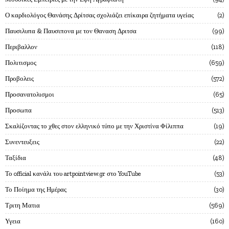
Ο καρδιολόγος Θανάσης Δρίτσας σχολιάζει επίκαιρα ζητήματα υγείας
2
Παυσιλυπα & Παυσιπονα με τον Θαναση Δριτσα
99
Περιβαλλον
118
Πολιτισμος
659
Προβολεις
572
Προσανατολισμοι
65
Προσωπα
513
Σκαλίζοντας το χθες στον ελληνικό τύπο με την Χριστίνα Φίλιππα
19
Συνεντευξεις
22
Ταξίδια
48
Το official κανάλι του artpointview.gr στο YouTube
53
Το Ποίημα της Ημέρας
30
Τριτη Ματια
569
Υγεια
160