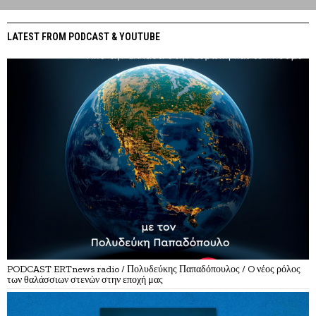
LATEST FROM PODCAST & YOUTUBE
PODCAST ERTnews radio / Πολυδεύκης Παπαδόπουλος / O νέος ρόλος
των θαλάσσιων στενών στην εποχή μας