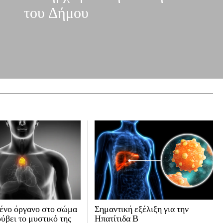
του Δήμου
ένο όργανο στο σώμα
Σημαντική εξέλιξη για την
ύβει το μυστικό της
Ηπατίτιδα Β