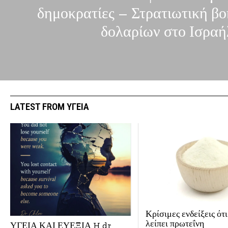
δημοκρατίες – Στρατιωτική βοή
δολαρίων στο Ισραή
LATEST FROM ΥΓΕΙΑ
Κρίσιμες ενδείξεις ότ
λείπει πρωτεΐνη
ΥΓΕΙΑ ΚΑΙ ΕΥΕΞΙΑ H dr