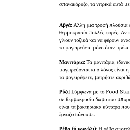
σπανακόρυζο, τα νιτρικά αυτά με
Αβγά:
Άλλη μια τροφή πλούσια σε
θερμοκρασία πολλές φορές. Αν τ
γίνουν τοξικά και να φέρουν ανα
τα μαγειρεύετε μόνο όταν πρόκει
Μανιτάρια:
Τα μανιτάρια, ιδανι
μαγειρεύονται κι ο λόγος είναι 
τα μαγειρέψετε, μετρήστε ακριβώ
Ρύζι:
Σύμφωνα με το Food Stan
σε θερμοκρασία δωματίου μπορε
είναι τα βακτηριακά κύτταρα πο
ξαναζεστάνουμε.
Ρέβα (ή γογγύλι)
: Η ρέβα αποτε