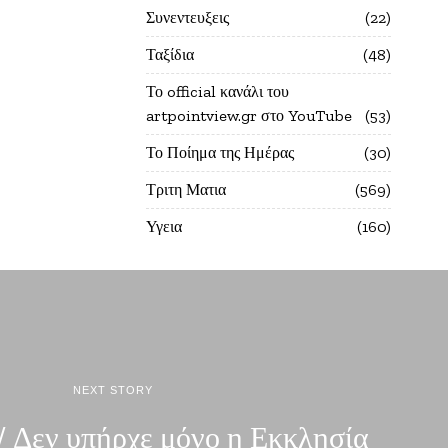
Συνεντευξεις
22
Ταξίδια
48
Το official κανάλι του
artpointview.gr στο YouTube
53
Το Ποίημα της Ημέρας
30
Τριτη Ματια
569
Υγεια
160
NEXT STORY
Δεν υπήρχε μόνο η Εκκλησία