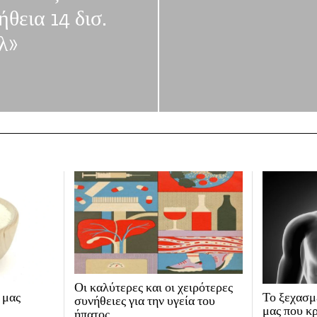
θεια 14 δισ.
λ»
Οι καλύτερες και οι χειρότερες
ι μας
Το ξεχασμ
συνήθειες για την υγεία του
μας που κρ
ήπατος