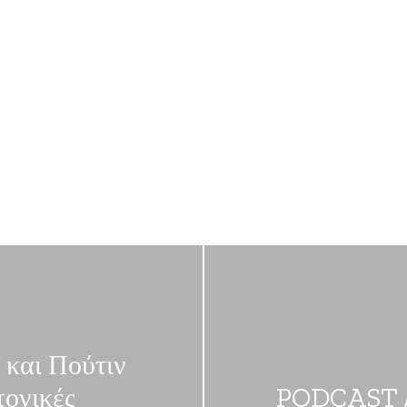
 και Πούτιν
τονικές
PODCAST / 