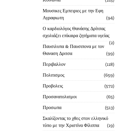
Μουσικες Εμπειριες με την Εφη
Αγραφιωτη
94
Ο καρδιολόγος Θανάσης Δρίτσας
σχολιάζει επίκαιρα ζητήματα υγείας
2
Παυσιλυπα & Παυσιπονα με τον
Θαναση Δριτσα
99
Περιβαλλον
118
Πολιτισμος
659
Προβολεις
572
Προσανατολισμοι
65
Προσωπα
513
Σκαλίζοντας το χθες στον ελληνικό
τύπο με την Χριστίνα Φίλιππα
19