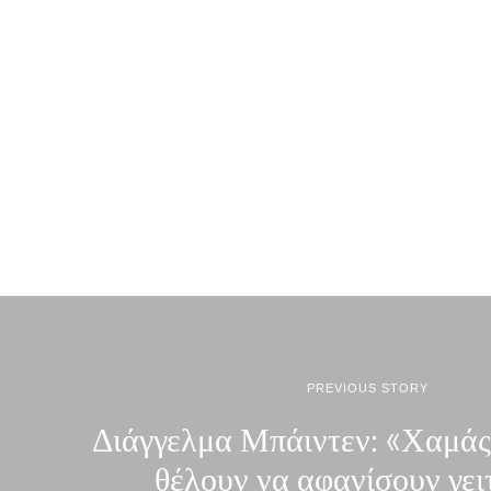
PREVIOUS STORY
Διάγγελμα Μπάιντεν: «Χαμάς
θέλουν να αφανίσουν γει