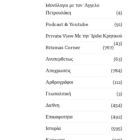
Mονόλογοι με τον`Αγγελο
Πετρουλάκη
4
Podcast & Youtube
91
Private View Με την`Ιριδα Κρητικού
43
Ritsmas Corner
767
Ανυπερθετως
63
Αποχρωσεις
784
Αρθρογράφοι
112
Γεωπολιτική
3
Διεθνη
454
Επικαιροτητα
492
Ιστορία
595
Κοινωνια
215