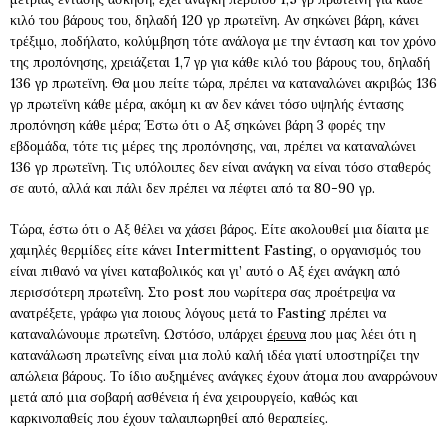
κιλό του βάρους του, δηλαδή 120 γρ πρωτεϊνη. Αν σηκώνει βάρη, κάνει
τρέξιμο, ποδήλατο, κολύμβηση τότε ανάλογα με την ένταση και τον χρόνο
της προπόνησης, χρειάζεται 1,7 γρ για κάθε κιλό του βάρους του, δηλαδή
136 γρ πρωτεϊνη. Θα μου πείτε τώρα, πρέπει να καταναλώνει ακριβώς 136
γρ πρωτεϊνη κάθε μέρα, ακόμη κι αν δεν κάνει τόσο υψηλής έντασης
προπόνηση κάθε μέρα; Έστω ότι ο Αξ σηκώνει βάρη 3 φορές την
εβδομάδα, τότε τις μέρες της προπόνησης, ναι, πρέπει να καταναλώνει
136 γρ πρωτεϊνη. Τις υπόλοιπες δεν είναι ανάγκη να είναι τόσο σταθερός
σε αυτό, αλλά και πάλι δεν πρέπει να πέφτει από τα 80-90 γρ.
Τώρα, έστω ότι ο Αξ θέλει να χάσει βάρος. Είτε ακολουθεί μια δίαιτα με
χαμηλές θερμίδες είτε κάνει Intermittent Fasting, ο οργανισμός του
είναι πιθανό να γίνει καταβολικός και γι’ αυτό ο Αξ έχει ανάγκη από
περισσότερη πρωτεΐνη. Στο post που νωρίτερα σας προέτρεψα να
ανατρέξετε, γράφω για ποιους λόγους μετά το Fasting πρέπει να
καταναλώνουμε πρωτεΐνη. Ωστόσο, υπάρχει
έρευνα
που μας λέει ότι η
κατανάλωση πρωτεΐνης είναι μια πολύ καλή ιδέα γιατί υποστηρίζει την
απώλεια βάρους. Το ίδιο αυξημένες ανάγκες έχουν άτομα που αναρρώνουν
μετά από μια σοβαρή ασθένεια ή ένα χειρουργείο, καθώς και
καρκινοπαθείς που έχουν ταλαιπωρηθεί από θεραπείες.