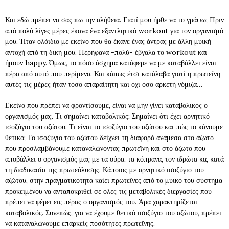
Και εδώ πρέπει να σας πω την αλήθεια. Γιατί μου ήρθε να το γράψω; Πριν
από πολύ λίγες μέρες έκανα ένα εξαντλητικό workout για τον οργανισμό
μου. Ήταν ολόιδιο με εκείνο που θα έκανε ένας άντρας με άλλη μυική
αντοχή από τη δική μου. Περήφανα -πολύ- έβγαλα το workout και
ήμουν happy. Όμως, το πόσο άσχημα κατάφερε να με καταβάλλει είναι
πέρα από αυτό που περίμενα. Και κάπως έτσι κατάλαβα γιατί η πρωτεΐνη
αυτές τις μέρες ήταν τόσο απαραίτητη και όχι όσο αρκετή νόμιζα…
Εκείνο που πρέπει να φροντίσουμε, είναι να μην γίνει καταβολικός ο
οργανισμός μας. Τι σημαίνει καταβολικός; Σημαίνει ότι έχει αρνητικό
ισοζύγιο του αζώτου. Τι είναι το ισοζύγιο του αζώτου και πώς το κάνουμε
θετικό; Το ισοζύγιο του αζώτου δείχνει τη διαφορά ανάμεσα στο άζωτο
που προσλαμβάνουμε καταναλώνοντας πρωτεΐνη και στο άζωτο που
αποβάλλει ο οργανισμός μας με τα ούρα, τα κόπρανα, τον ιδρώτα κα, κατά
τη διαδικασία της πρωτεόλυσης. Κάποιος με αρνητικό ισοζύγιο του
αζώτου, στην πραγματικότητα καίει πρωτεϊνες από το μυικό του σύστημα
προκειμένου να ανταποκριθεί σε όλες τις μεταβολικές διεργασίες που
πρέπει να φέρει εις πέρας ο οργανισμός του. Άρα χαρακτηρίζεται
καταβολικός. Συνεπώς, για να έχουμε θετικό ισοζύγιο του αζώτου, πρέπει
να καταναλώνουμε επαρκείς ποσότητες πρωτεΐνης.