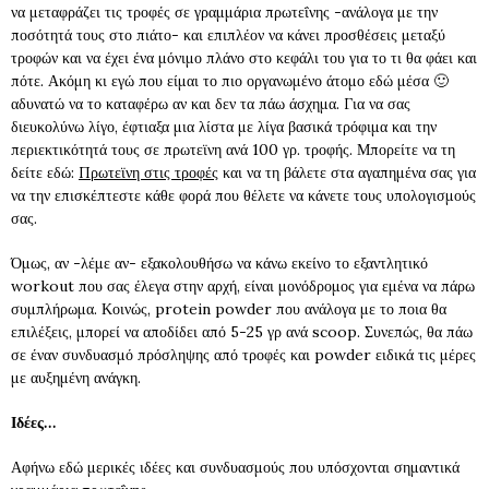
να μεταφράζει τις τροφές σε γραμμάρια πρωτεΐνης -ανάλογα με την
ποσότητά τους στο πιάτο- και επιπλέον να κάνει προσθέσεις μεταξύ
τροφών και να έχει ένα μόνιμο πλάνο στο κεφάλι του για το τι θα φάει και
πότε. Ακόμη κι εγώ που είμαι το πιο οργανωμένο άτομο εδώ μέσα 🙂
αδυνατώ να το καταφέρω αν και δεν τα πάω άσχημα. Για να σας
διευκολύνω λίγο, έφτιαξα μια λίστα με λίγα βασικά τρόφιμα και την
περιεκτικότητά τους σε πρωτεϊνη ανά 100 γρ. τροφής. Μπορείτε να τη
δείτε εδώ:
Πρωτεϊνη στις τροφές
και να τη βάλετε στα αγαπημένα σας για
να την επισκέπτεστε κάθε φορά που θέλετε να κάνετε τους υπολογισμούς
σας.
Όμως, αν -λέμε αν- εξακολουθήσω να κάνω εκείνο το εξαντλητικό
workout που σας έλεγα στην αρχή, είναι μονόδρομος για εμένα να πάρω
συμπλήρωμα. Κοινώς, protein powder που ανάλογα με το ποια θα
επιλέξεις, μπορεί να αποδίδει από 5-25 γρ ανά scoop. Συνεπώς, θα πάω
σε έναν συνδυασμό πρόσληψης από τροφές και powder ειδικά τις μέρες
με αυξημένη ανάγκη.
Ιδέες…
Αφήνω εδώ μερικές ιδέες και συνδυασμούς που υπόσχονται σημαντικά