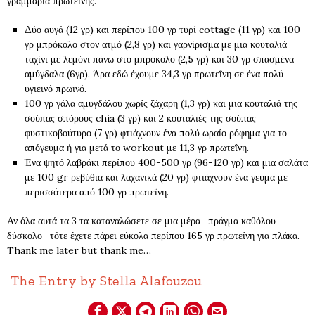
γραμμάρια πρωτεΐνης.
Δύο αυγά (12 γρ) και περίπου 100 γρ τυρί cottage (11 γρ) και 100
γρ μπρόκολο στον ατμό (2,8 γρ) και γαρνίρισμα με μια κουταλιά
ταχίνι με λεμόνι πάνω στο μπρόκολο (2,5 γρ) και 30 γρ σπασμένα
αμύγδαλα (6γρ). Άρα εδώ έχουμε 34,3 γρ πρωτεΐνη σε ένα πολύ
υγιεινό πρωινό.
100 γρ γάλα αμυγδάλου χωρίς ζάχαρη (1,3 γρ) και μια κουταλιά της
σούπας σπόρους chia (3 γρ) και 2 κουταλιές της σούπας
φυστικοβούτυρο (7 γρ) φτιάχνουν ένα πολύ ωραίο ρόφημα για το
απόγευμα ή για μετά το workout με 11,3 γρ πρωτεΐνη.
Ένα ψητό λαβράκι περίπου 400-500 γρ (96-120 γρ) και μια σαλάτα
με 100 gr ρεβύθια και λαχανικά (20 γρ) φτιάχνουν ένα γεύμα με
περισσότερα από 100 γρ πρωτεϊνη.
Αν όλα αυτά τα 3 τα καταναλώσετε σε μια μέρα -πράγμα καθόλου
δύσκολο- τότε έχετε πάρει εύκολα περίπου 165 γρ πρωτεΐνη για πλάκα.
Thank me later but thank me…
The Entry by Stella Alafouzou