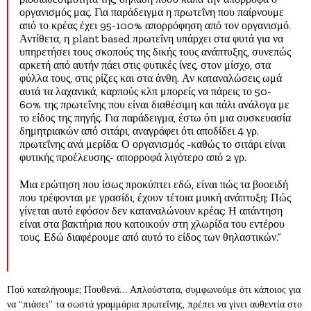
οργανισμός μας. Για παράδειγμα η πρωτεΐνη που παίρνουμε
από το κρέας έχει 95-100% απορρόφηση από τον οργανισμό.
Αντίθετα, η plant based πρωτεΐνη υπάρχει στα φυτά για να
υπηρετήσει τους σκοπούς της δικής τους ανάπτυξης, συνεπώς
αρκετή από αυτήν πάει στις φυτικές ίνες, στον μίσχο, στα
φύλλα τους, στις ρίζες και στα άνθη. Αν καταναλώσεις ωμά
αυτά τα λαχανικά, καρπούς κλπ μπορείς να πάρεις το 50-
60% της πρωτεΐνης που είναι διαθέσιμη και πάλι ανάλογα με
το είδος της πηγής. Για παράδειγμα, έστω ότι μια συσκευασία
δημητριακών από σιτάρι, αναγράφει ότι αποδίδει 4 γρ.
πρωτεΐνης ανά μερίδα. Ο οργανισμός -καθώς το σιτάρι είναι
φυτικής προέλευσης- απορροφά λιγότερο από 2 γρ.
Μια ερώτηση που ίσως προκύπτει εδώ, είναι πώς τα βοοειδή
που τρέφονται με γρασίδι, έχουν τέτοια μυική ανάπτυξη; Πώς
γίνεται αυτό εφόσον δεν καταναλώνουν κρέας; Η απάντηση
είναι στα βακτήρια που κατοικούν στη χλωρίδα του εντέρου
τους. Εδώ διαφέρουμε από αυτό το είδος των θηλαστικών.”
Πού καταλήγουμε; Πουθενά… Απλούστατα, συμφωνούμε ότι κάποιος για
να “πιάσει” τα σωστά γραμμάρια πρωτεΐνης, πρέπει να γίνει αυθεντία στο