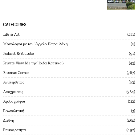
CATEGORIES
Life & Art
471
Mονόλογοι με τον`Αγγελο Πετρουλάκη
4
Podcast & Youtube
91
Private View Με την`Ιριδα Κρητικού
43
Ritsmas Corner
767
Ανυπερθετως
63
Αποχρωσεις
784
Αρθρογράφοι
112
Γεωπολιτική
3
Διεθνη
454
Επικαιροτητα
492