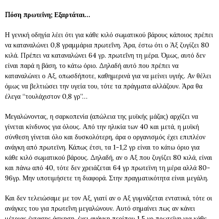
Πόση πρωτεΐνη; Εξαρτάται…
Η γενική οδηγία λέει ότι για κάθε κιλό σωματικού βάρους κάποιος πρέπει
να καταναλώνει 0,8 γραμμάρια πρωτεΐνη. Άρα, έστω ότι ο Άξ ζυγίζει 80
κιλά. Πρέπει να καταναλώνει 64 γρ. πρωτεΐνη τη μέρα. Όμως, αυτό δεν
είναι παρά η βάση, το κάτω όριο. Δηλαδή αυτό που πρέπει να
καταναλώνει ο Αξ, οπωσδήποτε, καθημερινά για να μείνει υγιής. Αν θέλει
όμως να βελτιώσει την υγεία του, τότε τα πράγματα αλλάζουν. Άρα θα
έλεγα “τουλάχιστον 0,8 γρ”…
Μεγαλώνοντας, η σαρκοπενία (απώλεια της μυϊκής μάζας) αρχίζει να
γίνεται κίνδυνος για όλους. Από την ηλικία των 40 και μετά, η μυϊκή
σύνθεση γίνεται όλο και δυσκολότερη, άρα ο οργανισμός έχει επιπλέον
ανάγκη από πρωτεϊνη. Κάπως έτσι, τα 1-1,2 γρ είναι το κάτω όριο για
κάθε κιλό σωματικού βάρους. Δηλαδή, αν ο Αξ που ζυγίζει 80 κιλά, είναι
και πάνω από 40, τότε δεν χρειάζεται 64 γρ πρωτεϊνη τη μέρα αλλά 80-
96γρ. Μην υποτιμήσετε τη διαφορά. Στην πραγματικότητα είναι μεγάλη.
Και δεν τελειώσαμε με τον Αξ, γιατί αν ο Αξ γυμνάζεται εντατικά, τότε οι
ανάγκες του για πρωτεΐνη μεγαλώνουν. Αυτό σημαίνει πως αν κάνει
μέτριας έντασης άσκηση, έχει ανάγκη περίπου 1,5 γρ πρωτεϊνη για κάθε