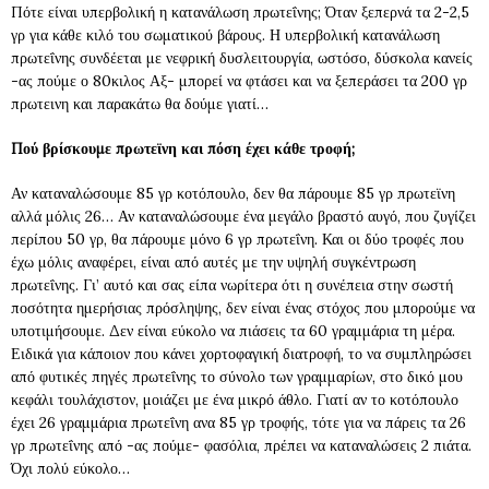
Πότε είναι υπερβολική η κατανάλωση πρωτεΐνης; Όταν ξεπερνά τα 2-2,5
γρ για κάθε κιλό του σωματικού βάρους. Η υπερβολική κατανάλωση
πρωτεΐνης συνδέεται με νεφρική δυσλειτουργία, ωστόσο, δύσκολα κανείς
-ας πούμε ο 80κιλος Αξ- μπορεί να φτάσει και να ξεπεράσει τα 200 γρ
πρωτεινη και παρακάτω θα δούμε γιατί…
Πού βρίσκουμε πρωτεϊνη και πόση έχει κάθε τροφή;
Αν καταναλώσουμε 85 γρ κοτόπουλο, δεν θα πάρουμε 85 γρ πρωτεϊνη
αλλά μόλις 26… Αν καταναλώσουμε ένα μεγάλο βραστό αυγό, που ζυγίζει
περίπου 50 γρ, θα πάρουμε μόνο 6 γρ πρωτεΐνη. Και οι δύο τροφές που
έχω μόλις αναφέρει, είναι από αυτές με την υψηλή συγκέντρωση
πρωτεΐνης. Γι’ αυτό και σας είπα νωρίτερα ότι η συνέπεια στην σωστή
ποσότητα ημερήσιας πρόσληψης, δεν είναι ένας στόχος που μπορούμε να
υποτιμήσουμε. Δεν είναι εύκολο να πιάσεις τα 60 γραμμάρια τη μέρα.
Ειδικά για κάποιον που κάνει χορτοφαγική διατροφή, το να συμπληρώσει
από φυτικές πηγές πρωτεΐνης το σύνολο των γραμμαρίων, στο δικό μου
κεφάλι τουλάχιστον, μοιάζει με ένα μικρό άθλο. Γιατί αν το κοτόπουλο
έχει 26 γραμμάρια πρωτεΐνη ανα 85 γρ τροφής, τότε για να πάρεις τα 26
γρ πρωτεΐνης από -ας πούμε- φασόλια, πρέπει να καταναλώσεις 2 πιάτα.
Όχι πολύ εύκολο…