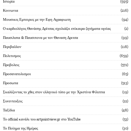
Ιστορία
595
Κοινωνια
216
Μουσικες Εμπειριες με την Εφη Αγραφιωτη
94
Ο καρδιολόγος Θανάσης Δρίτσας σχολιάζει επίκαιρα ζητήματα υγείας
2
Παυσιλυπα & Παυσιπονα με τον Θαναση Δριτσα
99
Περιβαλλον
118
Πολιτισμος
659
Προβολεις
572
Προσανατολισμοι
65
Προσωπα
513
Σκαλίζοντας το χθες στον ελληνικό τύπο με την Χριστίνα Φίλιππα
19
Συνεντευξεις
22
Ταξίδια
48
Το official κανάλι του artpointview.gr στο YouTube
53
Το Ποίημα της Ημέρας
30