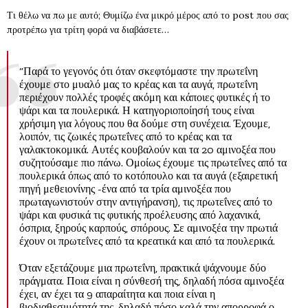
Τι θέλω να πω με αυτό; Θυμίζω ένα μικρό μέρος από το post που σας
προτρέπω για τρίτη φορά να διαβάσετε…
“Παρά το γεγονός ότι όταν σκεφτόμαστε την πρωτεΐνη
έχουμε στο μυαλό μας το κρέας και τα αυγά, πρωτεΐνη
περιέχουν πολλές τροφές ακόμη και κάποιες φυτικές ή το
ψάρι και τα πουλερικά. Η κατηγοριοποίησή τους είναι
χρήσιμη για λόγους που θα δούμε στη συνέχεια. Έχουμε,
λοιπόν, τις ζωικές πρωτεΐνες από το κρέας και τα
γαλακτοκομικά. Αυτές κουβαλούν και τα 20 αμινοξέα που
συζητούσαμε πιο πάνω. Ομοίως έχουμε τις πρωτεΐνες από τα
πουλερικά όπως από το κοτόπουλο και τα αυγά (εξαιρετική
πηγή μεθειονίνης -ένα από τα τρία αμινοξέα που
πρωταγωνιστούν στην αντιγήρανση), τις πρωτεΐνες από το
ψάρι και φυσικά τις φυτικής προέλευσης από λαχανικά,
όσπρια, ξηρούς καρπούς, σπόρους. Σε αμινοξέα την πρωτιά
έχουν οι πρωτεΐνες από τα κρεατικά και από τα πουλερικά.
Όταν εξετάζουμε μια πρωτεΐνη, πρακτικά ψάχνουμε δύο
πράγματα. Ποια είναι η σύνθεσή της, δηλαδή πόσα αμινοξέα
έχει, αν έχει τα 9 απαραίτητα και ποια είναι η
βιοδιαθεσιμότητά της, δηλαδή πόσο καλά την απορροφά ο