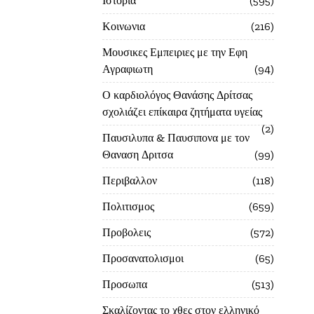
Ιστορία
595
Κοινωνια
216
Μουσικες Εμπειριες με την Εφη
Αγραφιωτη
94
Ο καρδιολόγος Θανάσης Δρίτσας
σχολιάζει επίκαιρα ζητήματα υγείας
2
Παυσιλυπα & Παυσιπονα με τον
Θαναση Δριτσα
99
Περιβαλλον
118
Πολιτισμος
659
Προβολεις
572
Προσανατολισμοι
65
Προσωπα
513
Σκαλίζοντας το χθες στον ελληνικό