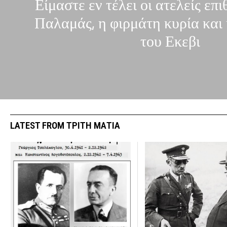
Είμαστε εν τέλει οι ατελείς επι
Παλαμάς, η φιρμάτη κυρία και
του Εκεβι
LATEST FROM ΤΡΙΤΗ ΜΑΤΙΑ