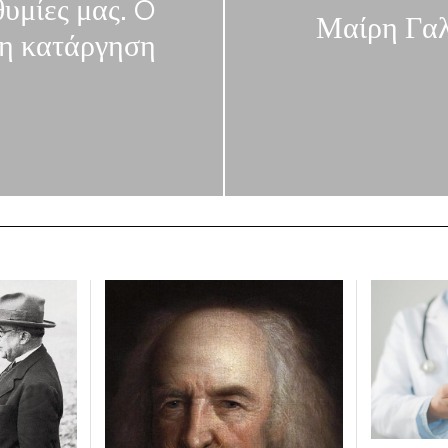
θυμίες μας. O
Μαίρη Γαλ
 η κατάργηση