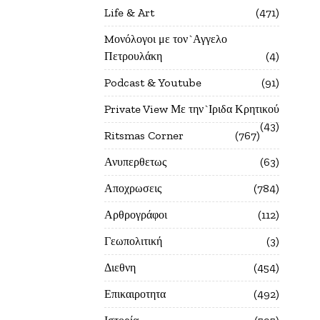
Life & Art
471
Mονόλογοι με τον`Αγγελο
Πετρουλάκη
4
Podcast & Youtube
91
Private View Με την`Ιριδα Κρητικού
43
Ritsmas Corner
767
Ανυπερθετως
63
Αποχρωσεις
784
Αρθρογράφοι
112
Γεωπολιτική
3
Διεθνη
454
Επικαιροτητα
492