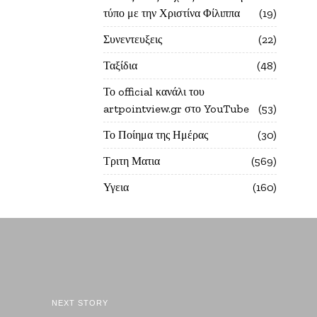
τύπο με την Χριστίνα Φίλιππα
19
Συνεντευξεις
22
Ταξίδια
48
Το official κανάλι του
artpointview.gr στο YouTube
53
Το Ποίημα της Ημέρας
30
Τριτη Ματια
569
Υγεια
160
NEXT STORY