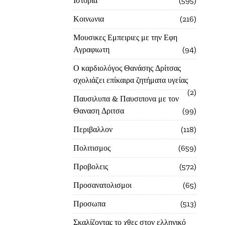
Ιστορία
595
Κοινωνια
216
Μουσικες Εμπειριες με την Εφη
Αγραφιωτη
94
Ο καρδιολόγος Θανάσης Δρίτσας
σχολιάζει επίκαιρα ζητήματα υγείας
2
Παυσιλυπα & Παυσιπονα με τον
Θαναση Δριτσα
99
Περιβαλλον
118
Πολιτισμος
659
Προβολεις
572
Προσανατολισμοι
65
Προσωπα
513
Σκαλίζοντας το χθες στον ελληνικό