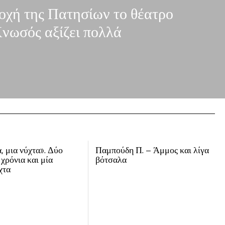
οχή της Πατησίων το θέατρο
νωσός αξίζει πολλά
, μια νύχτα». Δύο
Παμπούδη Π. – Άμμος και λίγα
 χρόνια και μία
βότσαλα
χτα