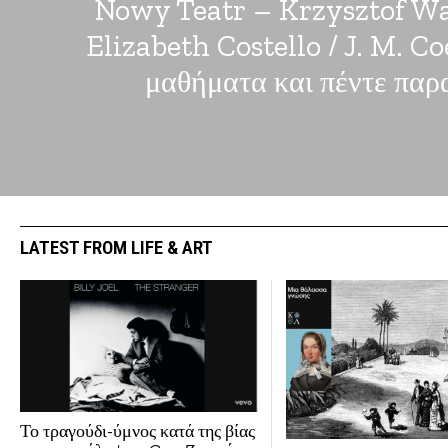
Nowy Teatr – Krzysztof W
Elizabeth Costello / J. M. Co
μαθήματα και πέντε παρ
LATEST FROM LIFE & ART
Το τραγούδι-ύμνος κατά της βίας