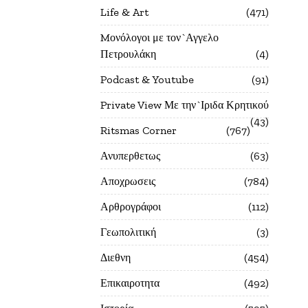
Life & Art
471
Mονόλογοι με τον`Αγγελο
Πετρουλάκη
4
Podcast & Youtube
91
Private View Με την`Ιριδα Κρητικού
43
Ritsmas Corner
767
Ανυπερθετως
63
Αποχρωσεις
784
Αρθρογράφοι
112
Γεωπολιτική
3
Διεθνη
454
Επικαιροτητα
492