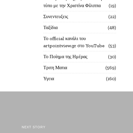
τύπο με την Χριστίνα Φίλιππα
19
Συνεντευξεις
22
Ταξίδια
48
Το official κανάλι του
artpointview.gr στο YouTube
53
Το Ποίημα της Ημέρας
30
Τριτη Ματια
569
Υγεια
160
NEXT STORY