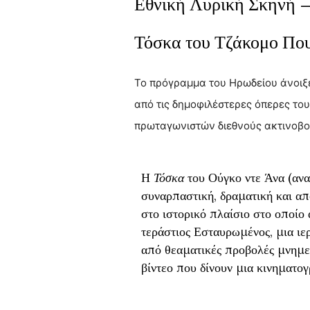
Εθνική Λυρική Σκηνή 
Τόσκα
του Τζάκομο Που
Το πρόγραμμα του Ηρωδείου άνοιξε
από τις δημοφιλέστερες όπερες του
πρωταγωνιστών διεθνούς ακτινοβο
Η
Τόσκα
του Ούγκο ντε Άνα (ανα
συναρπαστική, δραματική και απ
στο ιστορικό πλαίσιο στο οποίο
τεράστιος Εσταυρωμένος, μια ιε
από θεαματικές προβολές μνημε
βίντεο που δίνουν μια κινηματο