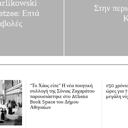
arlikowski
Στην περι
etzee: Επτά
Κ
αβολές
“Το Χάος είπε” Η νέα ποιητική
«50 χρόνια
συλλογή της Σόνιας Ζαχαράτου
ώρες για 7
παρουσιάστηκε στο Athens
μεγάλη νύ
Book Space του Δήμου
Αθηναίων