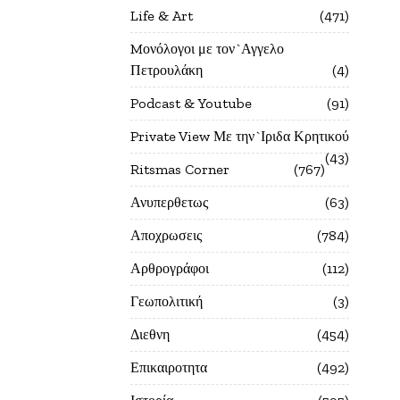
Life & Art
471
Mονόλογοι με τον`Αγγελο
Πετρουλάκη
4
Podcast & Youtube
91
Private View Με την`Ιριδα Κρητικού
43
Ritsmas Corner
767
Ανυπερθετως
63
Αποχρωσεις
784
Αρθρογράφοι
112
Γεωπολιτική
3
Διεθνη
454
Επικαιροτητα
492