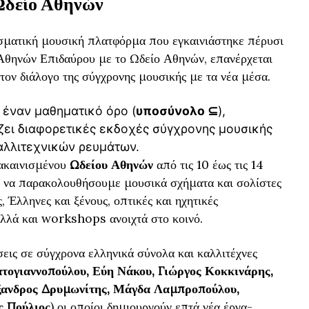
 Ωδείο Αθηνών
σματική μουσική πλατφόρμα που εγκαινιάστηκε πέρυσι
θηνών Επιδαύρου με το Ωδείο Αθηνών, επανέρχεται
τον διάλογο της σύγχρονης μουσικής με τα νέα μέσα.
 έναν μαθηματικό όρο (
υποσύνολο ⊆
),
ει διαφορετικές εκδοχές σύγχρονης μουσικής
αλλιτεχνικών ρευμάτων.
νακαινισμένου
Ωδείου Αθηνών
από τις 10 έως τις 14
α να παρακολουθήσουμε μουσικά σχήματα και σολίστες
 Έλληνες και ξένους, οπτικές και ηχητικές
αλλά και workshops ανοιχτά στο κοινό.
ις σε σύγχρονα ελληνικά σύνολα και καλλιτέχνες
τογιαννοπούλου, Εύη Νάκου, Γιώργος Κοκκινάρης,
ξανδρος Δρυμωνίτης, Μάγδα Λαμπροπούλου,
ς Πούλιος
) οι οποίοι δημιουργούν επτά νέα έργα-