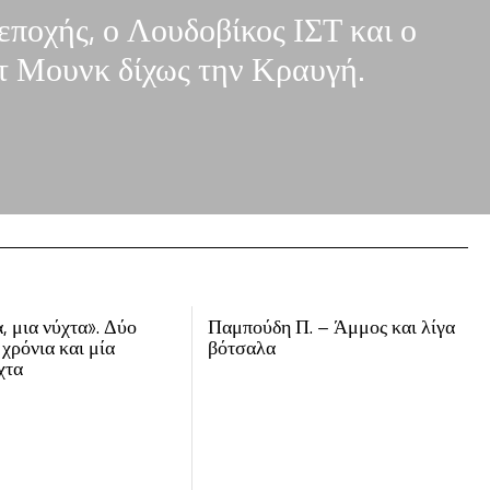
εποχής, ο Λουδοβίκος ΙΣΤ και ο
τ Μουνκ δίχως την Κραυγή.
, μια νύχτα». Δύο
Παμπούδη Π. – Άμμος και λίγα
 χρόνια και μία
βότσαλα
χτα