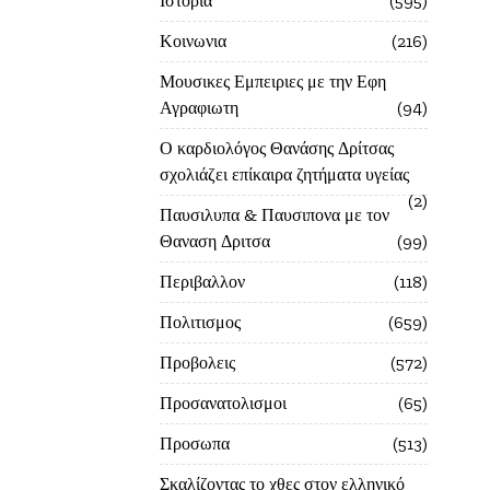
Ιστορία
595
Κοινωνια
216
Μουσικες Εμπειριες με την Εφη
Αγραφιωτη
94
Ο καρδιολόγος Θανάσης Δρίτσας
σχολιάζει επίκαιρα ζητήματα υγείας
2
Παυσιλυπα & Παυσιπονα με τον
Θαναση Δριτσα
99
Περιβαλλον
118
Πολιτισμος
659
Προβολεις
572
Προσανατολισμοι
65
Προσωπα
513
Σκαλίζοντας το χθες στον ελληνικό