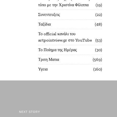
τύπο με την Χριστίνα Φίλιππα
19
Συνεντευξεις
22
Ταξίδια
48
Το official κανάλι του
artpointview.gr στο YouTube
53
Το Ποίημα της Ημέρας
30
Τριτη Ματια
569
Υγεια
160
NEXT STORY