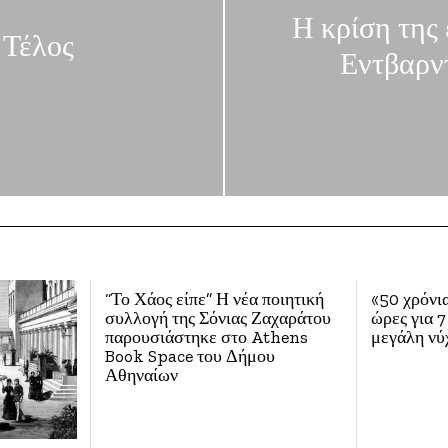
Η κρίση της 
 Τέλος
Εντβαρν
“Το Χάος είπε” Η νέα ποιητική
«50 χρόνια
συλλογή της Σόνιας Ζαχαράτου
ώρες για 7
παρουσιάστηκε στο Athens
μεγάλη νύ
Book Space του Δήμου
Αθηναίων