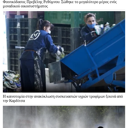
Φοινικόδασος Πρεβέλης Ρεθύμνου: Σώθηκε το μεγαλύτερο μέρος ενός
μοναδικού οικοσυστήματος
Η καινοτομία στην ανακύκλωση συσκευασιών υγρών τροφίμων ξεκινά από
την Καρδίτσα