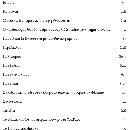
Ιστορία
595
Κοινωνια
216
Μουσικες Εμπειριες με την Εφη Αγραφιωτη
94
Ο καρδιολόγος Θανάσης Δρίτσας σχολιάζει επίκαιρα ζητήματα υγείας
2
Παυσιλυπα & Παυσιπονα με τον Θαναση Δριτσα
99
Περιβαλλον
118
Πολιτισμος
659
Προβολεις
572
Προσανατολισμοι
65
Προσωπα
513
Σκαλίζοντας το χθες στον ελληνικό τύπο με την Χριστίνα Φίλιππα
19
Συνεντευξεις
22
Ταξίδια
48
Το official κανάλι του artpointview.gr στο YouTube
53
Το Ποίημα της Ημέρας
30