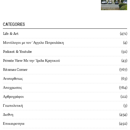
CATEGORIES
Life & Art
471
Mονόλογοι με τον`Αγγελο Πετρουλάκη
4
Podcast & Youtube
91
Private View Με την`Ιριδα Κρητικού
43
Ritsmas Corner
767
Ανυπερθετως
63
Αποχρωσεις
784
Αρθρογράφοι
112
Γεωπολιτική
3
Διεθνη
454
Επικαιροτητα
492