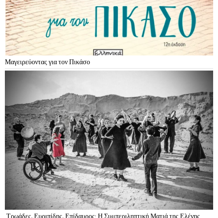
Μαγειρεύοντας για τον Πικάσο
Τρωάδες, Ευριπίδης, Επίδαυρος: Η Συμπεριληπτική Ματιά της Ελένης