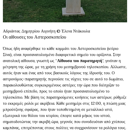
Αδριάντας Δημητρίου Αιγινήτη © Έλενα Ντάκουλα
Οι αίθουσες του Αστεροσκοπείου
Όπως ήδη αναφέρθηκε το κάθε κομμάτι του Αστεροσκοπείου (κτίριο
Σίνα), είναι προσανατολισμένο διαφορετικό σημείο του ορίζοντα. Στην
ανατολική αίθουσα, γνωστή ως “
Αίθουσα του παρατηρητή
“, γινόταν η
μέτρηση της ώρας, με τη χρήση του μεσημβρινού τηλεσκοπίου. Αλλωστε,
αυτός ήταν και ένας από τους βασικούς λόγους της ίδρυσής του. Ο
αστρονόμος-παρατηρητής περνούσε τις νύχτες του σε αυτό το δωμάτιο,
παρακολουθώντας συγκεκριμένους αστέρες την ώρα που διέσχιζαν το
μεσημβρινό επίπεδο, προς το οποίο ήταν προσανατολισμένο το
τηλεσκόπιο. Με βάση τις παρατηρούμενες κινήσεις των αστέρων, ρύθμιζε
το εκκρεμές ρολόι με ακρίβεια. Κάθε μεσημέρι στις 12:00, η πτώση μιας
μπρούτζινης σφαίρας, που ήταν τοποθετημένη σε μεταλλικό ιστό,
εξωτερικά του θόλου του κτιρίου, έπεφτε κατά μήκος του ιστού,
σηματοδοτώντας την ακριβή ώρα, γεγονός που συνοδευόταν από χτύπους
καμπάνας, επιτρέποντας στους πολίτες να συγχρονίσουν τα ρολόγια τους.