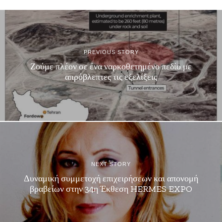
PREVIOUS STORY
Ζούμε πλέον σε ένα ναρκοθετημένο πεδίο με
απρόβλεπτες τις εξελίξεις
NEXT STORY
Δυναμική συμμετοχή επιχειρήσεων και απονομή
βραβείων στην 34η Έκθεση HERMES EXPO