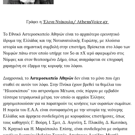
Γράφει η
‘Ελενα Ντάκουλα/ AthensVoice.gr
Το Εθνικό Αστεροσκοπείο Αθηνών είναι το αρχαιότερο ερευνητικό
ίδρυμα της Ελλάδας και της Νοτιανατολικής Ευρώπης, με πλούσια
ιστορία και σημαντική συμβολή στην επιστήμη. Βρίσκεται στο λόφο των
Νυμφών πάνω στον οποίο υπήρχε τον 5ο αι πΧ ιερό αφιερωμένο στις
Νύμφες και στον θεοποιημένο Δήμο, όπως αναγράφεται σε επιγραφή
χαραγμένη σε έξαρμα της κορυφής του λόφου.
Διαχρονικά, το
Αστεροσκοπείο Αθηνών
δεν είναι το μόνο που έχει
σταθεί σε αυτόν τον λόφο. Στην Πνύκα έχουν βρεθεί τα θεμέλια του
“Ηλιοσκόπιου” του αστρονόμου Μέτωνα, ενός πύργου με εμβαδόν
τέσσερα τετραγωνικά μέτρα, τον οποίο οι αρχαίοι Έλληνες
χρησιμοποιούσαν για να παρατηρούν τις κινήσεις των ουρανίων σωμάτων.
Η πορεία του Ε.Α.Α. είναι συνυφασμένη με την ιστορία της νεότερης
Ελλάδας και άρρηκτα συνδεδεμένη με κορυφαίους επιστήμονες, όπως
τους καθηγητές Γ. Βούρη, Ι. Σμιτ, Δ. Αιγινίτη, Σ. Πλακίδη, Δ. Κωτσάκη,
Ν. Κρητικό και Η. Μαριόπουλο. Επίσης, είναι συνδεδεμένο με ονόματα