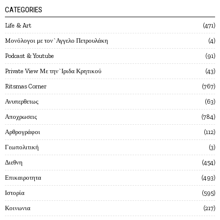
CATEGORIES
Life & Art
471
Mονόλογοι με τον`Αγγελο Πετρουλάκη
4
Podcast & Youtube
91
Private View Με την`Ιριδα Κρητικού
43
Ritsmas Corner
767
Ανυπερθετως
63
Αποχρωσεις
784
Αρθρογράφοι
112
Γεωπολιτική
3
Διεθνη
454
Επικαιροτητα
493
Ιστορία
595
Κοινωνια
217