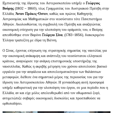
Eμπνευστής της ίδρυσης του Αστεροσκοπείου υπήρξε ο
Γεώργιος
Βούρης
(1802 – 1860), τέως Γραμματέας του Αυστριακού Πρέσβη στην
Ελλάδα,
Άντον Πρόκες-Όστεν
, καθώς και πρώτος Καθηγητής
Αστρονομίας και Μαθηματικών στο νεοσύστατο τότε Πανεπιστήμιο
Αθηνών. Ακολουθώντας τη συμβουλή του Πρέσβη και αναζητώντας
οικονομική ενίσχυση για την υλοποίηση του οράματός του, ο Βούρης
απευθύνθηκε στον Βαρόνο
Γεώργιο Σίνα
, (1783–1856), διακεκριμένο
Έλληνα τραπεζίτη με έδρα τη Βιέννη.
Ο Σίνας, έχοντας επίγνωση της στρατηγικής σημασίας της ναυτιλίας για
την οικονομική ανάκαμψη και ανάπτυξη του νεοσύστατου ελληνικού
κράτους, αναγνώρισε την ανάγκη επιστημονικής υποστήριξης της
ναυσιπλοΐας. Καθώς η ακριβής μέτρηση του χρόνου αποτελούσε βασικό
εργαλείο για την ασφάλεια και αποτελεσματικότητα των θαλάσσιων
μεταφορών, διέθεσε ένα σημαντικό μέρος της περιουσίας του για την
ίδρυση του Αστεροσκοπείου Αθηνών. Η γενναιόδωρη αυτή προσφορά
υπήρξε καθοριστική για την υλοποίηση του έργου, σε μια περίοδο που η
Ελλάδα, αν και είχε μόλις απελευθερωθεί από τον οθωμανικό ζυγό,
αντιμετώπιζε σοβαρές οικονομικές δυσκολίες και προσπαθούσε να
ορθοποδήσει.