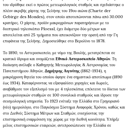
του ιδρύθηκε εκεί ο πρώτος μετεωρολογικός σταθμός και σχεδιάστηκε ο
πλέον ακριβής χάρτης της Σελήνης του 19ου αιώνα (Charte der
Gebirge des Mondes), στον οποίο αποτυπώνονται πάνω από 30.000
κρατήρες. Ο χάρτης, προϊόν μακροχρόνιων παρατηρήσεων με το
διοπτρικό τηλεσκόπιο Ploessl, έχει διάμετρο δύο μέτρων και
αποτελείται από 25 τμήματα που απεικονίζουν την ορατή από την Γη
επιφάνεια της Σελήνης. Δημοσιεύθηκε στο Βερολίνο το 1878.
Το 1890, το Αστεροσκοπείο, με νόμο της Βουλής, μετατρέπεται σε
κρατικό ίδρυμα και ονομάζεται
Εθνικό Αστεροσκοπείο Αθηνών
. Τη
διοίκηση ανέλαβε ο Καθηγητής Μετεωρολογίας & Αστρονομίας του
Πανεπιστήμιου Αθηνών,
Δημήτρης Αιγινίτης
(1862-1934), η
μακρόχρονη θητεία του οποίου άφησε ένα σημαντικό αποτύπωμα (1890
έως 1934). Καταφέρνοντας να εξασφαλίσει χορηγίες και δωρεές,
αναβάθμισε τον εξοπλισμό του με 4 τηλεσκόπια, επέκτεινε το δίκτυο των
μετεωρολογικών σταθμών σε 100 συνολικά σταθμούς και ίδρυσε την
σεισμολογική υπηρεσία. Το 1923 ενέταξε την Ελλάδα στο Γρηγοριανό
(νέο) ημερολόγιο, στο Παγκόσμιο Σύστημα Αναφοράς Χρόνου, καθώς και
στο Διεθνές Σύστημα Μέτρων και Σταθμών, ενισχύοντας την
επιστημονική εναρμόνιση της χώρας με την διεθνή κοινότητα. Υπήρξε
μέλος επιστημονικών εταιρειών, αντιπροσώπευσε την Ελλάδα σε