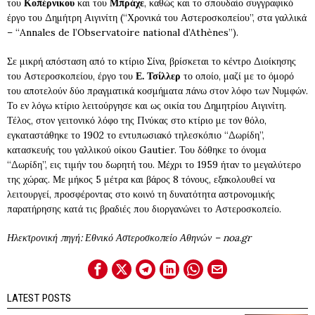
του
Κοπέρνικου
και του
Μπράχε
, καθώς και το σπουδαίο συγγραφικό
έργο του Δημήτρη Αιγινίτη (“Χρονικά του Αστεροσκοπείου”, στα γαλλικά
– “Annales de l’Observatoire national d’Athènes”).
Σε μικρή απόσταση από το κτίριο Σίνα, βρίσκεται το κέντρο Διοίκησης
του Αστεροσκοπείου, έργο του
Ε. Τσίλλερ
το οποίο, μαζί με το όμορό
του αποτελούν δύο πραγματικά κοσμήματα πάνω στον λόφο των Νυμφών.
Το εν λόγω κτίριο λειτούργησε και ως οικία του Δημητρίου Αιγινίτη.
Τέλος, στον γειτονικό λόφο της Πνύκας στο κτίριο με τον θόλο,
εγκαταστάθηκε το 1902 το εντυπωσιακό τηλεσκόπιο “Δωρίδη”,
κατασκευής του γαλλικού οίκου Gautier. Του δόθηκε το όνομα
“Δωρίδη”, εις τιμήν του δωρητή του. Μέχρι το 1959 ήταν το μεγαλύτερο
της χώρας. Με μήκος 5 μέτρα και βάρος 8 τόνους, εξακολουθεί να
λειτουργεί, προσφέροντας στο κοινό τη δυνατότητα αστρονομικής
παρατήρησης κατά τις βραδιές που διοργανώνει το Αστεροσκοπείο.
Ηλεκτρονική πηγή: Εθνικό Αστεροσκοπείο Αθηνών – noa.gr
LATEST POSTS