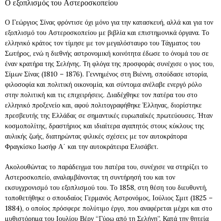
Ο εξοπλισμός του Αστεροσκοπείου
Ο Γεώργιος Σίνας φρόντισε όχι μόνο για την κατασκευή, αλλά και για τον
εξοπλισμό του Αστεροσκοπείου με βιβλία και επιστημονικά όργανα. Το
ελληνικό κράτος τον τίμησε με τον μεγαλόσταυρο του Τάγματος του
Σωτήρος, ενώ η διεθνής αστρονομική κοινότητα έδωσε το όνομά του σε
έναν κρατήρα της Σελήνης. Τη φλόγα της προσφοράς συνέχισε ο γιος του,
Σίμων Σίνας (1810 – 1876). Γεννημένος στη Βιέννη, σπούδασε ιστορία,
φιλοσοφία και πολιτική οικονομία, και σύντομα ανέλαβε ενεργό ρόλο
στην πολιτική και τις επιχειρήσεις. Διαδέχθηκε τον πατέρα του στο
ελληνικό προξενείο και, αφού πολιτογραφήθηκε Έλληνας, διορίστηκε
πρεσβευτής της Ελλάδας σε σημαντικές ευρωπαϊκές πρωτεύουσες. Ήταν
κοσμοπολίτης, δραστήριος και ιδιαίτερα αγαπητός στους κύκλους της
αυλικής ζωής, διατηρώντας φιλικές σχέσεις με τον αυτοκράτορα
Φραγκίσκο Ιωσήφ Α΄ και την αυτοκράτειρα Ελισάβετ.
Ακολουθώντας το παράδειγμα του πατέρα του, συνέχισε να στηρίζει το
Αστεροσκοπείο, αναλαμβάνοντας τη συντήρησή του και τον
εκσυγχρονισμό του εξοπλισμού του. Το 1858, στη θέση του διευθυντή,
τοποθετήθηκε ο σπουδαίος Γερμανός Αστρονόμος, Ιούλιος Σμιτ (1825 –
1884), ο οποίος πρόσφερε πολύτιμο έργο, που αναφέρεται μέχρι και στο
μυθιστόρημα του Ιουλίου Βέρν “Γύρω από τη Σελήνη”. Κατά την θητεία