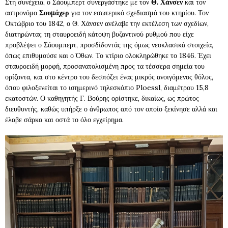
Στη συνέχεια, ο Σάουμπερτ συνεργάστηκε με τον
Θ. Χάνσεν
και τον
αστρονόμο
Σουμάχερ
για τον εσωτερικό σχεδιασμό του κτηρίου. Τον
Οκτώβριο του 1842, ο Θ. Χάνσεν ανέλαβε την εκτέλεση των σχεδίων,
διατηρώντας τη σταυροειδή κάτοψη βυζαντινού ρυθμού που είχε
προβλέψει ο Σάουμπερτ, προσδίδοντάς της όμως νεοκλασικά στοιχεία,
όπως επιθυμούσε και ο Όθων. Το κτίριο ολοκληρώθηκε το 1846. Έχει
σταυροειδή μορφή, προσανατολισμένη προς τα τέσσερα σημεία του
ορίζοντα, και στο κέντρο του δεσπόζει ένας μικρός ανοιγόμενος θόλος,
όπου φιλοξενείται το ισημερινό τηλεσκόπιο Ploessl, διαμέτρου 15,8
εκατοστών. Ο καθηγητής Γ. Βούρης ορίστηκε, δικαίως, ως πρώτος
διευθυντής, καθώς υπήρξε ο άνθρωπος από τον οποίο ξεκίνησε αλλά και
έλαβε σάρκα και οστά το όλο εγχείρημα.