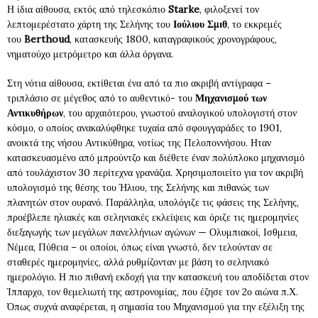
Η ίδια αίθουσα, εκτός από τηλεσκόπιο
Starke
, φιλοξενεί τον
λεπτομερέστατο χάρτη της Σελήνης του
Ιούλιου Σμιθ
, το εκκρεμές
του
Berthoud
, κατασκευής 1800, καταγραφικούς χρονογράφους,
νηματούχο μετρόμετρο και άλλα όργανα.
Στη νότια αίθουσα, εκτίθεται ένα από τα πιο ακριβή αντίγραφα –
τριπλάσιο σε μέγεθος από το αυθεντικό- του
Μηχανισμού των
Αντικυθήρων
, του αρχαιότερου, γνωστού αναλογικού υπολογιστή στον
κόσμο, ο οποίος ανακαλύφθηκε τυχαία από σφουγγαράδες το 1901,
ανοικτά της νήσου Αντικύθηρα, νοτίως της Πελοποννήσου. Ηταν
κατασκευασμένο από μπρούντζο και διέθετε έναν πολύπλοκο μηχανισμό
από τουλάχιστον 30 περίτεχνα γρανάζια. Χρησιμοποιείτο για τον ακριβή
υπολογισμό της θέσης του Ήλιου, της Σελήνης και πιθανώς των
πλανητών στον ουρανό. Παράλληλα, υπολόγιζε τις φάσεις της Σελήνης,
προέβλεπε ηλιακές και σεληνιακές εκλείψεις και όριζε τις ημερομηνίες
διεξαγωγής των μεγάλων πανελλήνιων αγώνων — Ολυμπιακοί, Ισθμεια,
Νέμεα, Πύθεια – οι οποίοι, όπως είναι γνωστό, δεν τελούνταν σε
σταθερές ημερομηνίες, αλλά ρυθμίζονταν με βάση το σεληνιακό
ημερολόγιο. Η πιο πιθανή εκδοχή για την κατασκευή του αποδίδεται στον
Ίππαρχο, τον θεμελιωτή της αστρονομίας, που έζησε τον 2ο αιώνα π.Χ.
Όπως συχνά αναφέρεται, η σημασία του Μηχανισμού για την εξέλιξη της