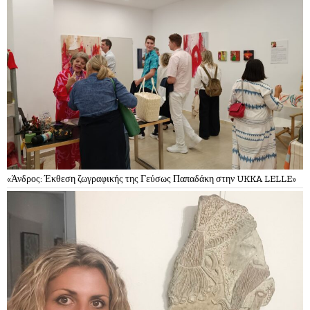
«Άνδρος: Έκθεση ζωγραφικής της Γεύσως Παπαδάκη στην UKKA LELLE»