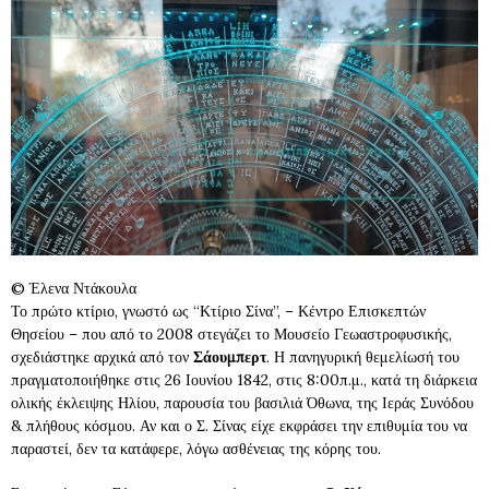
© Έλενα Ντάκουλα
Το πρώτο κτίριο, γνωστό ως “Κτίριο Σίνα”, – Κέντρο Επισκεπτών
Θησείου – που από το 2008 στεγάζει το Μουσείο Γεωαστροφυσικής,
σχεδιάστηκε αρχικά από τον
Σάουμπερτ
. Η πανηγυρική θεμελίωσή του
πραγματοποιήθηκε στις 26 Ιουνίου 1842, στις 8:00π.μ., κατά τη διάρκεια
ολικής έκλειψης Ηλίου, παρουσία του βασιλιά Όθωνα, της Ιεράς Συνόδου
& πλήθους κόσμου. Αν και ο Σ. Σίνας είχε εκφράσει την επιθυμία του να
παραστεί, δεν τα κατάφερε, λόγω ασθένειας της κόρης του.