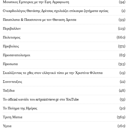
Μουσικες Εμπειριες με την Εφη Αγραφιωτη
94
Ο καρδιολόγος Θανάσης Δρίτσας σχολιάζει επίκαιρα ζητήματα υγείας
2
Παυσιλυπα & Παυσιπονα με τον Θαναση Δριτσα
99
Περιβαλλον
119
Πολιτισμος
660
Προβολεις
572
Προσανατολισμοι
65
Προσωπα
513
Σκαλίζοντας το χθες στον ελληνικό τύπο με την Χριστίνα Φίλιππα
19
Συνεντευξεις
22
Ταξίδια
48
Το official κανάλι του artpointview.gr στο YouTube
53
Το Ποίημα της Ημέρας
30
Τριτη Ματια
569
Υγεια
160