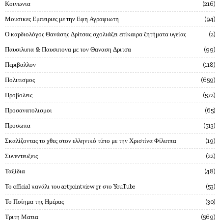
Κοινωνια
216
Μουσικες Εμπειριες με την Εφη Αγραφιωτη
94
Ο καρδιολόγος Θανάσης Δρίτσας σχολιάζει επίκαιρα ζητήματα υγείας
2
Παυσιλυπα & Παυσιπονα με τον Θαναση Δριτσα
99
Περιβαλλον
118
Πολιτισμος
659
Προβολεις
572
Προσανατολισμοι
65
Προσωπα
513
Σκαλίζοντας το χθες στον ελληνικό τύπο με την Χριστίνα Φίλιππα
19
Συνεντευξεις
22
Ταξίδια
48
Το official κανάλι του artpointview.gr στο YouTube
53
Το Ποίημα της Ημέρας
30
Τριτη Ματια
569