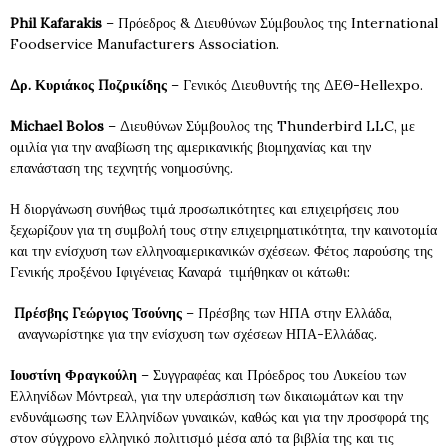
Phil Kafarakis
– Πρόεδρος & Διευθύνων Σύμβουλος της International
Foodservice Manufacturers Association.
Δρ. Κυριάκος Ποζρικίδης
– Γενικός Διευθυντής της ΔΕΘ-Hellexpo.
Michael
Bolos
– Διευθύνων Σύμβουλος της Thunderbird LLC, με
ομιλία για την αναβίωση της αμερικανικής βιομηχανίας και την
επανάσταση της τεχνητής νοημοσύνης.
Η διοργάνωση συνήθως τιμά προσωπικότητες και επιχειρήσεις που
ξεχωρίζουν για τη συμβολή τους στην επιχειρηματικότητα, την καινοτομία
και την ενίσχυση των ελληνοαμερικανικών σχέσεων. Φέτος παρούσης της
Γενικής προξένου Ιφιγένειας Καναρά τιμήθηκαν οι κάτωθι:
Πρέσβης Γεώργιος Τσούνης
– Πρέσβης των ΗΠΑ στην Ελλάδα,
αναγνωρίστηκε για την ενίσχυση των σχέσεων ΗΠΑ-Ελλάδας.
Ιουστίνη Φραγκούλη
– Συγγραφέας και Πρόεδρος του Λυκείου των
Ελληνίδων Μόντρεαλ, για την υπεράσπιση των δικαιωμάτων και την
ενδυνάμωσης των Ελληνίδων γυναικών, καθώς και για την προσφορά της
στον σύγχρονο ελληνικό πολιτισμό μέσα από τα βιβλία της και τις