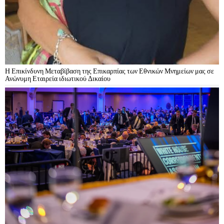
Η Επικίνδυνη Μεταβίβαση της Επικαρπίας των Εθνικών Μνημείων μας σε
Ανώνυμη Εταιρεία ιδιωτικού Δικαίου