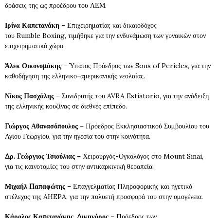
δράσεις της ως προέδρου του ΛΕΜ.
Ιρίνα Καπετανάκη
– Επιχειρηματίας και δικαιοδόχος
του Rumble Boxing, τιμήθηκε για την ενδυνάμωση των γυναικών στον
επιχειρηματικό χώρο.
Άλεκ Οικονομάκης
– Ύπατος Πρόεδρος των Sons of Pericles, για την
καθοδήγηση της ελληνικο-αμερικανικής νεολαίας.
Νίκος Πασχάλης
– Συνιδρυτής του AVRA Estiatorio, για την ανάδειξη
της ελληνικής κουζίνας σε διεθνές επίπεδο.
Γιώργος Αθανασόπουλος
– Πρόεδρος Εκκλησιαστικού Συμβουλίου του
Αγίου Γεωργίου, για την ηγεσία του στην κοινότητα.
Δρ. Γεώργιος Τσιούλιας
– Χειρουργός-Ογκολόγος στο Mount Sinai,
για τις καινοτομίες του στην αντικαρκινική θεραπεία.
Μιχαήλ Παπαφώτης
– Επαγγελματίας Πληροφορικής και ηγετικό
στέλεχος της AHEPA, για την πολυετή προσφορά του στην ομογένεια.
Κάρολος Καπετανάκης, Δικηγόρος
– Πρόεδρος των