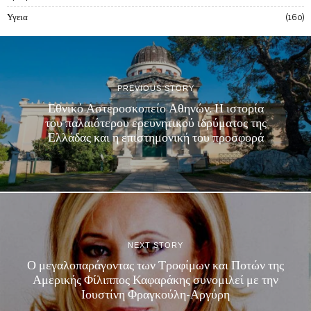
Υγεια
160
PREVIOUS STORY
Εθνικό Αστεροσκοπείο Αθηνών. Η ιστορία
του παλαιότερου ερευνητικού ιδρύματος της
Ελλάδας και η επιστημονική του προσφορά
NEXT STORY
Ο μεγαλοπαράγοντας των Τροφίμων και Ποτών της
Αμερικής Φίλιππος Καφαράκης συνομιλεί με την
Ιουστίνη Φραγκούλη-Αργύρη