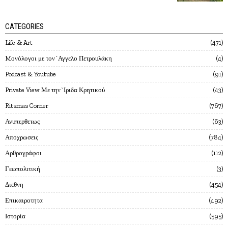
CATEGORIES
Life & Art
471
Mονόλογοι με τον`Αγγελο Πετρουλάκη
4
Podcast & Youtube
91
Private View Με την`Ιριδα Κρητικού
43
Ritsmas Corner
767
Ανυπερθετως
63
Αποχρωσεις
784
Αρθρογράφοι
112
Γεωπολιτική
3
Διεθνη
454
Επικαιροτητα
492
Ιστορία
595