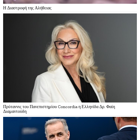
Η Διαστροφή της Αλήθειας
Πρύταννις του Πανεπιστημίου Concordia η Ελληνίδα Δρ. Φαίη
Διαμαντούδη