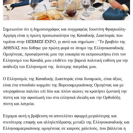
Σημειωτέον ότι η δημοσιογράφος και συγγραφέας Ιουστίνη Φραγκούλη-
Αργύρη είναι η πρώτη προσωπικότητα της Καναδικής Διασποράς που
τιμάται στην HERMES EXPO, γι αυτό και σημείωσε : “Το βραβείο της
ΑΘΗΝΑΣ που δόθηκε για πρώτη φορά σε άτομο της Ελληνοκαναδικής
Ομογένειας, προσφέροντάς μου την ευκαιρία να εκπροσωπήσω έτσι τον
Ελληνισμό του Καναδά, μου επιθέτει την βαρειά πολιτική ευθύνη για την
ανάδειξη του Ελληνισμού της δεύτερης πατρίδας μου.
Ο Ελληνισμός της Καναδικής Διασποράς είναι δυναμικός, είναι άξιος,
είναι ένα σπουδαίο κομμάτι της Βορειοαμερικάνικης Ομογένιας και με
υπερηφάνεια παλεύει επί δύο και πλέον αιώνες να κρατήσει ζωντανή την
πίστη και την αφοσίωσή του στα ελληνικά ιδεώδη και την Ορθοδόξη
πίστη και λατρεία.
Εύχομαι αυτή η βράβευση να αποτελέσει αφορμή μεγαλύτερης και
στενότερης επαφής και αλληλεπίδρασης μεταξύ της Ελληνοκαναδικής και
Ελληνοαμαερικάνικης ομογένειας σε καιρούς χαλεπούς, που βάλλεται η