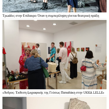
Τρωάδες στην Επίδαυρο: Όταν η συμπερίληψη γίνεται θεατρική πράξη
«Άνδρος: Έκθεση ζωγραφικής της Γεύσως Παπαδάκη στην UKKA LELLE»