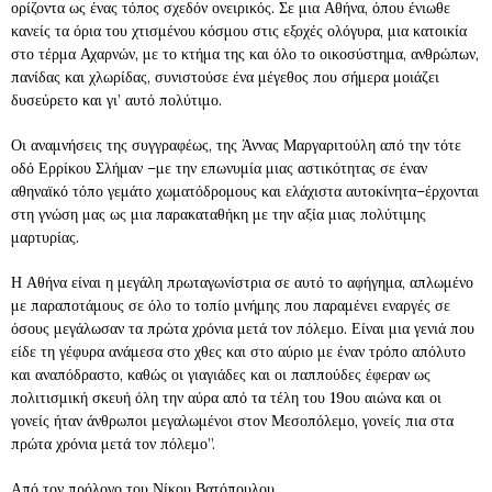
ορίζοντα ως ένας τόπος σχεδόν ονειρικός. Σε μια Αθήνα, όπου ένιωθε
κανείς τα όρια του χτισμένου κόσμου στις εξοχές ολόγυρα, μια κατοικία
στο τέρμα Αχαρνών, με το κτήμα της και όλο το οικοσύστημα, ανθρώπων,
πανίδας και χλωρίδας, συνιστούσε ένα μέγεθος που σήμερα μοιάζει
δυσεύρετο και γι’ αυτό πολύτιμο.
Οι αναμνήσεις της συγγραφέως, της Άννας Μαργαριτούλη από την τότε
οδό Ερρίκου Σλήμαν –με την επωνυμία μιας αστικότητας σε έναν
αθηναϊκό τόπο γεμάτο χωματόδρομους και ελάχιστα αυτοκίνητα–έρχονται
στη γνώση μας ως μια παρακαταθήκη με την αξία μιας πολύτιμης
μαρτυρίας.
Η Αθήνα είναι η μεγάλη πρωταγωνίστρια σε αυτό το αφήγημα, απλωμένο
με παραποτάμους σε όλο το τοπίο μνήμης που παραμένει εναργές σε
όσους μεγάλωσαν τα πρώτα χρόνια μετά τον πόλεμο. Είναι μια γενιά που
είδε τη γέφυρα ανάμεσα στο χθες και στο αύριο με έναν τρόπο απόλυτο
και αναπόδραστο, καθώς οι γιαγιάδες και οι παππούδες έφεραν ως
πολιτισμική σκευή όλη την αύρα από τα τέλη του 19ου αιώνα και οι
γονείς ήταν άνθρωποι μεγαλωμένοι στον Μεσοπόλεμο, γονείς πια στα
πρώτα χρόνια μετά τον πόλεμο”.
Από τον πρόλογο του Νίκου Βατόπουλου