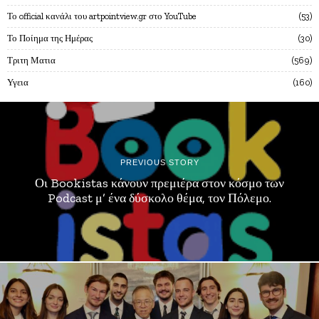
Το official κανάλι του artpointview.gr στο YouTube
53
Το Ποίημα της Ημέρας
30
Τριτη Ματια
569
Υγεια
160
PREVIOUS STORY
Οι Bookistas κάνουν πρεμιέρα στον κόσμο των
Podcast μ’ ένα δύσκολο θέμα, τον Πόλεμο.