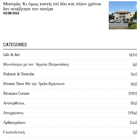
Μυστράς: Κι όμως κανείς επί δύο και πλέον χρόνια
δεν αναζήτησε τον πατέρα
05/08/2026
CATEGORIES
Life & Art
471
Mονόλογοι με τον`Αγγελο Πετρουλάκη
4
Podcast & Youtube
91
Private View Με την`Ιριδα Κρητικού
43
Ritsmas Corner
767
Ανυπερθετως
63
Αποχρωσεις
784
Αρθρογράφοι
112
Γεωπολιτική
3