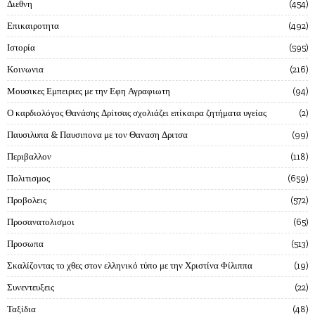
Διεθνη
454
Επικαιροτητα
492
Ιστορία
595
Κοινωνια
216
Μουσικες Εμπειριες με την Εφη Αγραφιωτη
94
Ο καρδιολόγος Θανάσης Δρίτσας σχολιάζει επίκαιρα ζητήματα υγείας
2
Παυσιλυπα & Παυσιπονα με τον Θαναση Δριτσα
99
Περιβαλλον
118
Πολιτισμος
659
Προβολεις
572
Προσανατολισμοι
65
Προσωπα
513
Σκαλίζοντας το χθες στον ελληνικό τύπο με την Χριστίνα Φίλιππα
19
Συνεντευξεις
22
Ταξίδια
48