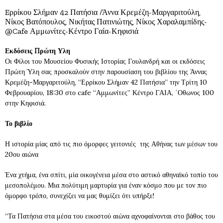
Eρρίκου Σλήμαν 42 Πατήσια /Άννα Κρεμέζη-Μαργαριτούλη,
Νίκος Βατόπουλος, Νικήτας Πατινιώτης, Νίκος Χαραλαμπίδης-
@Cafe Αμμωνίτες-Κέντρο Γαία-Κηφισιά
Εκδόσεις Πρώτη Υλη
Οι Φίλοι του Μουσείου Φυσικής Ιστορίας Γουλανδρή και οι εκδόσεις
Πρώτη Ύλη σας προσκαλούν στην παρουσίαση του βιβλίου της Άννας
Κρεμέζη-Μαργαριτούλη, “Ερρίκου Σλήμαν 42 Πατήσια” την Τρίτη 10
Φεβρουαρίου, 18:30 στο cafe “Αμμωνίτες” Κέντρο ΓΑΙΑ, ΄Οθωνος 100
στην Κηφισιά.
Το βιβλίο
Η ιστορία μίας από τις πιο όμορφες γειτονιές της Αθήνας των μέσων του
20ου αιώνα
Ένα χτήμα, ένα σπίτι, μία οικογένεια μέσα στο αστικό αθηναϊκό τοπίο του
μεσοπολέμου. Μια πολύτιμη μαρτυρία για έναν κόσμο που με τον πιο
όμορφο τρόπο, συνεχίζει να μας θυμίζει ότι υπήρξε!
“Τα Πατήσια στα μέσα του εικοστού αιώνα αχνοφαίνονται στο βάθος του