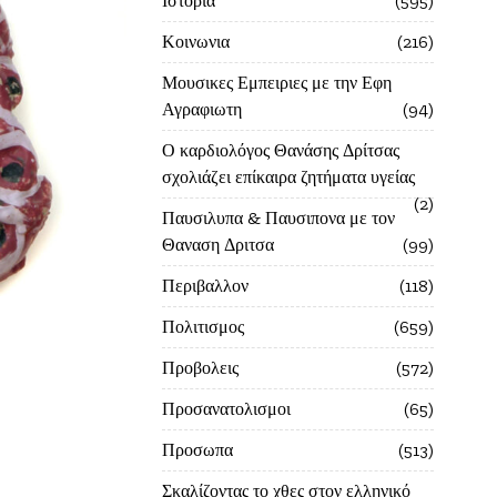
Ιστορία
595
Κοινωνια
216
Μουσικες Εμπειριες με την Εφη
Αγραφιωτη
94
Ο καρδιολόγος Θανάσης Δρίτσας
σχολιάζει επίκαιρα ζητήματα υγείας
2
Παυσιλυπα & Παυσιπονα με τον
Θαναση Δριτσα
99
Περιβαλλον
118
Πολιτισμος
659
Προβολεις
572
Προσανατολισμοι
65
Προσωπα
513
Σκαλίζοντας το χθες στον ελληνικό