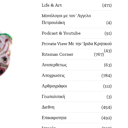
Life & Art
471
Mονόλογοι με τον`Αγγελο
Πετρουλάκη
4
Podcast & Youtube
91
Private View Με την`Ιριδα Κρητικού
43
Ritsmas Corner
767
Ανυπερθετως
63
Αποχρωσεις
784
Αρθρογράφοι
112
Γεωπολιτική
3
Διεθνη
454
Επικαιροτητα
492