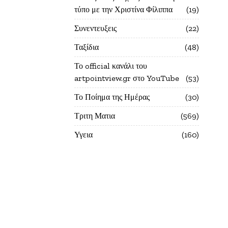
τύπο με την Χριστίνα Φίλιππα
19
Συνεντευξεις
22
Ταξίδια
48
Το official κανάλι του
artpointview.gr στο YouTube
53
Το Ποίημα της Ημέρας
30
Τριτη Ματια
569
Υγεια
160