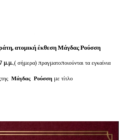
ράτη, ατομική έκθεση Μάγδας Ρούσση
7 μ.μ.
,( σήμερα) πραγματοποιούνται τα εγκαίνια
ηςτης
Μάγδας Ρούσση
με τίτλο