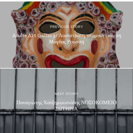
PREVIOUS STORY
Andie Art Gallery/ Λυσιστράτη, ατομική έκθεση
Μάγδας Ρούσση
NEXT STORY
Παναγιώτης Χατζημωυσιάδης ΝΟΣΟΚΟΜΕΙΟ
ΣΩΤΗΡΙΑ