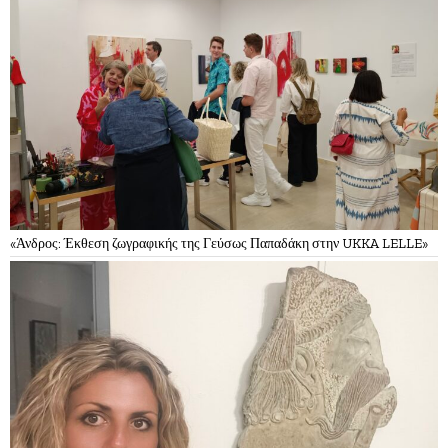
«Άνδρος: Έκθεση ζωγραφικής της Γεύσως Παπαδάκη στην UKKA LELLE»