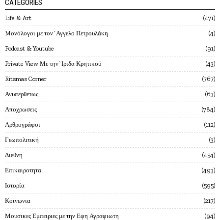
CATEGORIES
Life & Art
471
Mονόλογοι με τον`Αγγελο Πετρουλάκη
4
Podcast & Youtube
91
Private View Με την`Ιριδα Κρητικού
43
Ritsmas Corner
767
Ανυπερθετως
63
Αποχρωσεις
784
Αρθρογράφοι
112
Γεωπολιτική
3
Διεθνη
454
Επικαιροτητα
493
Ιστορία
595
Κοινωνια
217
Μουσικες Εμπειριες με την Εφη Αγραφιωτη
94