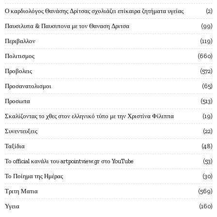
Ο καρδιολόγος Θανάσης Δρίτσας σχολιάζει επίκαιρα ζητήματα υγείας
2
Παυσιλυπα & Παυσιπονα με τον Θαναση Δριτσα
99
Περιβαλλον
119
Πολιτισμος
660
Προβολεις
572
Προσανατολισμοι
65
Προσωπα
513
Σκαλίζοντας το χθες στον ελληνικό τύπο με την Χριστίνα Φίλιππα
19
Συνεντευξεις
22
Ταξίδια
48
Το official κανάλι του artpointview.gr στο YouTube
53
Το Ποίημα της Ημέρας
30
Τριτη Ματια
569
Υγεια
160