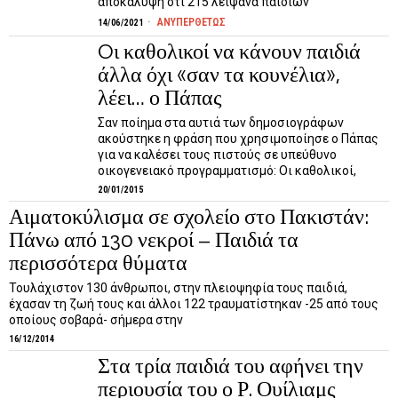
αποκάλυψη ότι 215 λείψανα παιδιών
ΑΝΥΠΕΡΘΕΤΩΣ
14/06/2021
Oι καθολικοί να κάνουν παιδιά
άλλα όχι «σαν τα κουνέλια»,
λέει… ο Πάπας
Σαν ποίημα στα αυτιά των δημοσιογράφων
ακούστηκε η φράση που χρησιμοποίησε ο Πάπας
για να καλέσει τους πιστούς σε υπεύθυνο
οικογενειακό προγραμματισμό: Οι καθολικοί,
20/01/2015
Αιματοκύλισμα σε σχολείο στο Πακιστάν:
Πάνω από 130 νεκροί – Παιδιά τα
περισσότερα θύματα
Τουλάχιστον 130 άνθρωποι, στην πλειοψηφία τους παιδιά,
έχασαν τη ζωή τους και άλλοι 122 τραυματίστηκαν -25 από τους
οποίους σοβαρά- σήμερα στην
16/12/2014
Στα τρία παιδιά του αφήνει την
περιουσία του ο Ρ. Ουίλιαμς