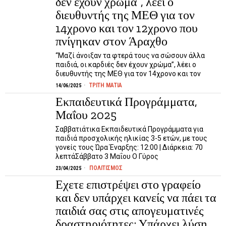
δεν έχουν χρώμα”, λέει ο
διευθυντής της ΜΕΘ για τον
14χρονο και τον 12χρονο που
πνίγηκαν στον Άραχθο
“Μαζί άνοιξαν τα φτερά τους να σώσουν άλλα
παιδιά, οι καρδιές δεν έχουν χρώμα”, λέει ο
διευθυντής της ΜΕΘ για τον 14χρονο και τον
ΤΡΙΤΗ ΜΑΤΙΑ
14/06/2025
Εκπαιδευτικά Προγράμματα,
Μαΐου 2025
Σαββατιάτικα Εκπαιδευτικά Προγράμματα για
παιδιά προσχολικής ηλικίας 3-5 ετών, με τους
γονείς τους Ώρα Έναρξης: 12:00 | Διάρκεια: 70
λεπτάΣάββατο 3 Μαΐου Ο Γύρος
ΠΟΛΙΤΙΣΜΟΣ
23/04/2025
Εχετε επιστρέψει στο γραφείο
και δεν υπάρχει κανείς να πάει τα
παιδιά σας στις απογευματινές
δραστηριότητες; Υπάρχει λύση.