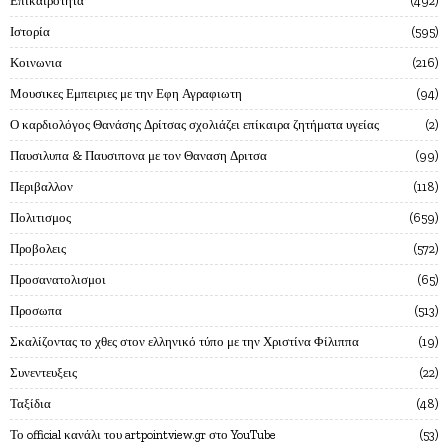
Επικαιροτητα
492
Ιστορία
595
Κοινωνια
216
Μουσικες Εμπειριες με την Εφη Αγραφιωτη
94
Ο καρδιολόγος Θανάσης Δρίτσας σχολιάζει επίκαιρα ζητήματα υγείας
2
Παυσιλυπα & Παυσιπονα με τον Θαναση Δριτσα
99
Περιβαλλον
118
Πολιτισμος
659
Προβολεις
572
Προσανατολισμοι
65
Προσωπα
513
Σκαλίζοντας το χθες στον ελληνικό τύπο με την Χριστίνα Φίλιππα
19
Συνεντευξεις
22
Ταξίδια
48
Το official κανάλι του artpointview.gr στο YouTube
53