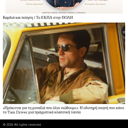
Καρδιά και ποίηση / Το ΕΚΠΑ στην ΠΟΛΗ
«Πρόκειται για τη μοναξιά που όλοι νιώθουμε»: Η οδυνηρή σκηνή που κάνει
το Taxi Driver μια πραγματικά κλασσική ταινία
©
2026
All rights reserved.