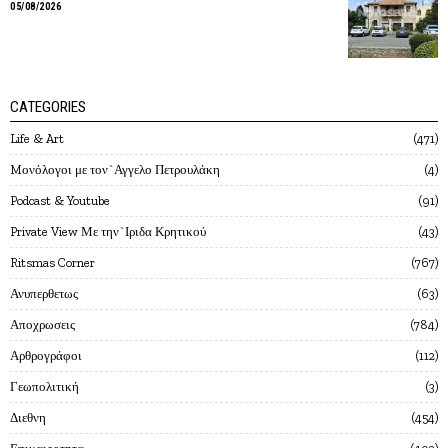
05/08/2026
CATEGORIES
Life & Art
471
Mονόλογοι με τον`Αγγελο Πετρουλάκη
4
Podcast & Youtube
91
Private View Με την`Ιριδα Κρητικού
43
Ritsmas Corner
767
Ανυπερθετως
63
Αποχρωσεις
784
Αρθρογράφοι
112
Γεωπολιτική
3
Διεθνη
454