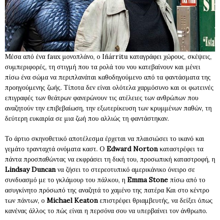
Μέσα από ένα faux μονοπλάνο, ο Iñárritu καταγράφει χώρους, σκέψεις,
συμπεριφορές, τη στιγμή που τα ρολά του νου κατεβαίνουν και μένει
πίσω ένα σώμα να περιπλανάται καθοδηγούμενο από τα φαντάσματα της
προηγούμενης ζωής. Τίποτα δεν είναι ολότελα χαρμόσυνο και οι φωτεινές
επιγραφές των θεάτρων φανερώνουν τις ατέλειες των ανθρώπων που
αναζητούν την επιβεβαίωση, την εξωτερίκευση των κρυμμένων παθών, τη
δεύτερη ευκαιρία σε μια ζωή που αλλιώς τη φαντάστηκαν.
Το άρτιο σκηνοθετικό αποτέλεσμα έρχεται να πλαισιώσει το ικανό και
γεμάτο τρανταχτά ονόματα καστ. Ο
Edward Norton
καταστρέφει τα
πάντα προσπαθώντας να εκφράσει τη δική του, προσωπική καταστροφή, η
Lindsay Duncan
να ζήσει το στερεοτυπικό αμερικάνικο όνειρο σε
συνδυασμό με το γκλάμουρ του πάλκου, η
Emma Stone
πίσω από το
ασυγκίνητο πρόσωπό της αναζητά το χαμένο της πατέρα Και στο κέντρο
των πάντων, ο
Michael Keaton
επιστρέφει θριαμβευτής, να δείξει όπως
κανένας άλλος το πώς είναι η περσόνα σου να υπερβαίνει τον άνθρωπο.