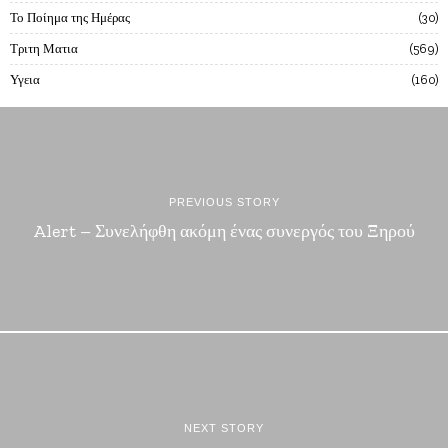
Το Ποίημα της Ημέρας
30
Τριτη Ματια
569
Υγεια
160
PREVIOUS STORY
Alert – Συνελήφθη ακόμη ένας συνεργός του Ξηρού
NEXT STORY