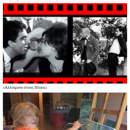
«Αλλοίμονο στους Nέους»