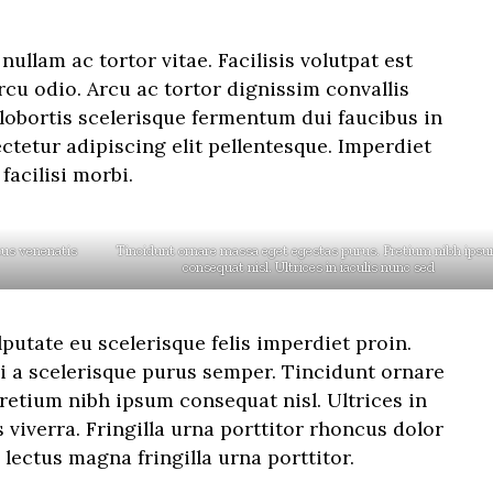
nullam ac tortor vitae. Facilisis volutpat est
arcu odio. Arcu ac tortor dignissim convallis
lobortis scelerisque fermentum dui faucibus in
ctetur adipiscing elit pellentesque. Imperdiet
facilisi morbi.
tus venenatis
Tincidunt ornare massa eget egestas purus. Pretium nibh ips
consequat nisl. Ultrices in iaculis nunc sed
lputate eu scelerisque felis imperdiet proin.
ci a scelerisque purus semper. Tincidunt ornare
retium nibh ipsum consequat nisl. Ultrices in
 viverra. Fringilla urna porttitor rhoncus dolor
lectus magna fringilla urna porttitor.