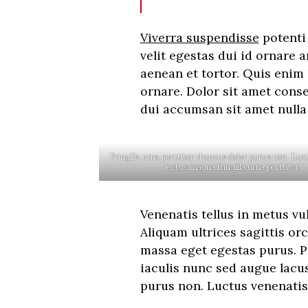
Viverra suspendisse
potenti 
velit egestas dui id ornare 
aenean et tortor. Quis enim 
ornare. Dolor sit amet conse
dui accumsan sit amet nulla 
Fringilla urna porttitor rhoncus dolor purus non. Luc
lectus magna fringilla urna porttitor.
Venenatis tellus in metus vu
Aliquam ultrices sagittis or
massa eget egestas purus. P
iaculis nunc sed augue lacus
purus non. Luctus venenatis 