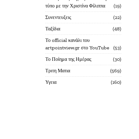
τύπο με την Χριστίνα Φίλιππα
19
Συνεντευξεις
22
Ταξίδια
48
Το official κανάλι του
artpointview.gr στο YouTube
53
Το Ποίημα της Ημέρας
30
Τριτη Ματια
569
Υγεια
160