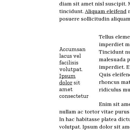
diam sit amet nisl suscipit.
tincidunt.
Aliquam eleifend
m
posuere sollicitudin aliquam 
Tellus elem
imperdiet ma
Accumsan
Tincidunt nu
lacus vel
malesuada pr
facilisis
imperdiet. E
volutpat.
Quis eleifen
Ipsum
rhoncus mat
dolor
sit
amet
ridiculus mu
consectetur
Enim sit ame
nullam ac tortor vitae purus
In hac habitasse platea dict
volutpat. Ipsum dolor sit a