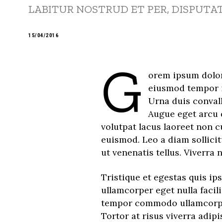
LABITUR NOSTRUD ET PER, DISPUTA
15/04/2016
G
orem ipsum dolor 
eiusmod tempor i
Urna duis convalli
Augue eget arcu 
volutpat lacus laoreet non c
euismod. Leo a diam sollicit
ut venenatis tellus. Viverra 
Tristique et egestas quis ip
ullamcorper eget nulla facil
tempor commodo ullamcorper 
Tortor at risus viverra adip