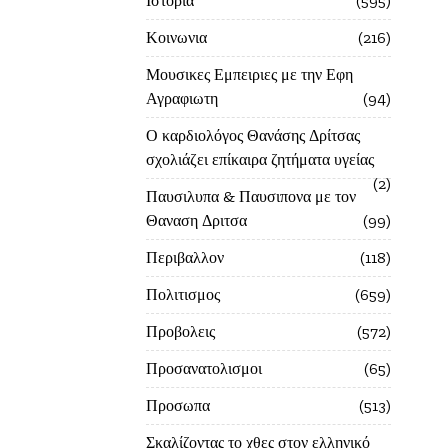
Ιστορία
595
Κοινωνια
216
Μουσικες Εμπειριες με την Εφη
Αγραφιωτη
94
Ο καρδιολόγος Θανάσης Δρίτσας
σχολιάζει επίκαιρα ζητήματα υγείας
2
Παυσιλυπα & Παυσιπονα με τον
Θαναση Δριτσα
99
Περιβαλλον
118
Πολιτισμος
659
Προβολεις
572
Προσανατολισμοι
65
Προσωπα
513
Σκαλίζοντας το χθες στον ελληνικό