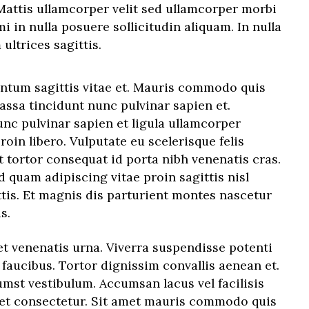
 Mattis ullamcorper velit sed ullamcorper morbi
i in nulla posuere sollicitudin aliquam. In nulla
ultrices sagittis.
entum sagittis vitae et. Mauris commodo quis
ssa tincidunt nunc pulvinar sapien et.
nc pulvinar sapien et ligula ullamcorper
oin libero. Vulputate eu scelerisque felis
t tortor consequat id porta nibh venenatis cras.
d quam adipiscing vitae proin sagittis nisl
tis. Et magnis dis parturient montes nascetur
s.
t venenatis urna. Viverra suspendisse potenti
 faucibus. Tortor dignissim convallis aenean et.
umst vestibulum. Accumsan lacus vel facilisis
met consectetur. Sit amet mauris commodo quis