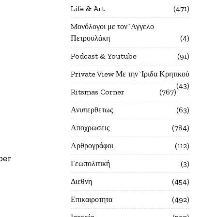
Life & Art
471
Mονόλογοι με τον`Αγγελο
Πετρουλάκη
4
Podcast & Youtube
91
Private View Με την`Ιριδα Κρητικού
43
Ritsmas Corner
767
Ανυπερθετως
63
Αποχρωσεις
784
Αρθρογράφοι
112
per
Γεωπολιτική
3
Διεθνη
454
Επικαιροτητα
492