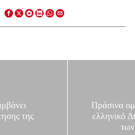
αμβάνει
Πράσινα ομ
τησης της
ελληνικό Δ
των