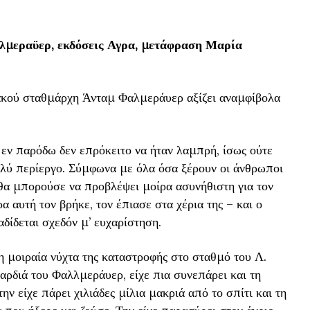
λμεραϋερ, εκδόσεις Αγρα, μετάφραση Μαρία
ακού σταθμάρχη Άνταμ Φαλμεράυερ αξίζει αναμφίβολα
εν παρόδω δεν επρόκειτο να ήταν λαμπρή, ίσως ούτε
ολύ περίεργο. Σύμφωνα με όλα όσα ξέρουν οι άνθρωποι
ν θα μπορούσε να προβλέψει μοίρα ασυνήθιστη για τον
 αυτή τον βρήκε, τον έπιασε στα χέρια της – και ο
αδίδεται σχεδόν μ’ ευχαρίστηση.
η μοιραία νύχτα της καταστροφής στο σταθμό του Λ.
καρδιά του Φαλλμεράυερ, είχε πια συνεπάρει και τη
την είχε πάρει χιλιάδες μίλια μακριά από το σπίτι και τη