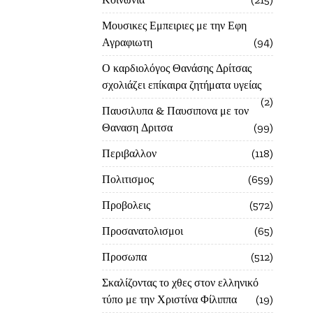
Μουσικες Εμπειριες με την Εφη
Αγραφιωτη
94
Ο καρδιολόγος Θανάσης Δρίτσας
σχολιάζει επίκαιρα ζητήματα υγείας
2
Παυσιλυπα & Παυσιπονα με τον
Θαναση Δριτσα
99
Περιβαλλον
118
Πολιτισμος
659
Προβολεις
572
Προσανατολισμοι
65
Προσωπα
512
Σκαλίζοντας το χθες στον ελληνικό
τύπο με την Χριστίνα Φίλιππα
19