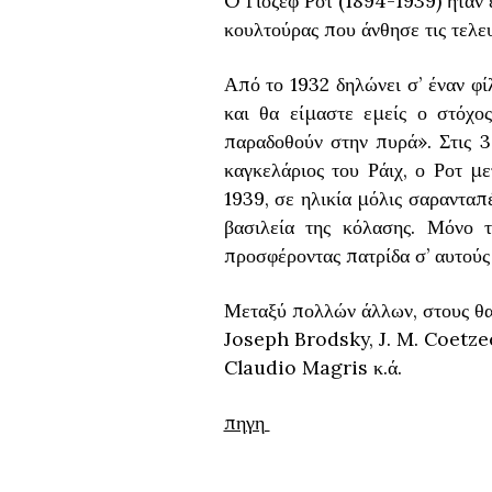
O Γιόζεφ Ροτ (1894-1939) ήταν 
κουλτούρας που άνθησε τις τελε
Από το 1932 δηλώνει σ’ έναν φί
και θα είμαστε εμείς ο στόχ
παραδοθούν στην πυρά». Στις 3
καγκελάριος του Ράιχ, ο Ροτ με
1939, σε ηλικία μόλις σαρανταπέ
βασιλεία της κόλασης. Μόνο 
προσφέροντας πατρίδα σ’ αυτούς
Μεταξύ πολλών άλλων, στους θ
Joseph Brodsky, J. M. Coetzee
Claudio Magris κ.ά.
πηγη