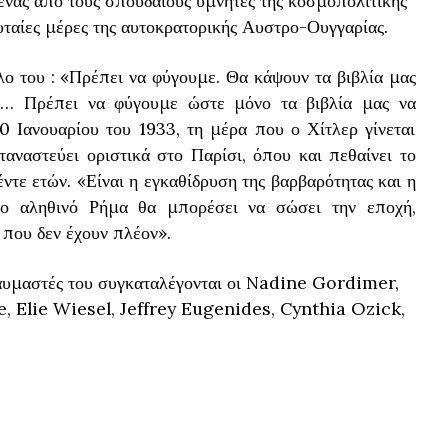
ένας από τους σπουδαίους υμνητές της κοσμοπολίτικης
υταίες μέρες της αυτοκρατορικής Αυστρο-Ουγγαρίας.
λο του : «Πρέπει να φύγουμε. Θα κάψουν τα βιβλία μας
ος… Πρέπει να φύγουμε ώστε μόνο τα βιβλία μας να
0 Ιανουαρίου του 1933, τη μέρα που ο Χίτλερ γίνεται
ταναστεύει οριστικά στο Παρίσι, όπου και πεθαίνει το
ντε ετών. «Είναι η εγκαθίδρυση της βαρβαρότητας και η
το αληθινό Ρήμα θα μπορέσει να σώσει την εποχή,
 που δεν έχουν πλέον».
αυμαστές του συγκαταλέγονται οι Nadine Gordimer,
, Elie Wiesel, Jeffrey Eugenides, Cynthia Ozick,