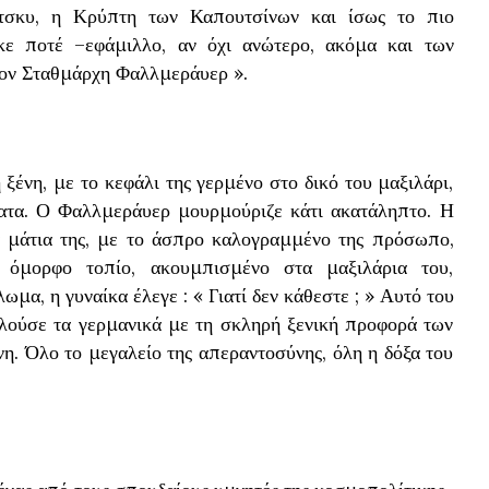
έτσκυ, η Κρύπτη των Καπουτσίνων και ίσως το πιο
κε ποτέ –εφάμιλλο, αν όχι ανώτερο, ακόμα και των
τον Σταθμάρχη Φαλλμεράυερ ».
ένη, με το κεφάλι της γερμένο στο δικό του μαξιλάρι,
ατα. Ο Φαλλμεράυερ μουρμούριζε κάτι ακατάληπτο. Η
ά μάτια της, με το άσπρο καλογραμμένο της πρόσωπο,
 όμορφο τοπίο, ακουμπισμένο στα μαξιλάρια του,
μα, η γυναίκα έλεγε : « Γιατί δεν κάθεστε ; » Αυτό του
ιλούσε τα γερμανικά με τη σκληρή ξενική προφορά των
. Όλο το μεγαλείο της απεραντοσύνης, όλη η δόξα του