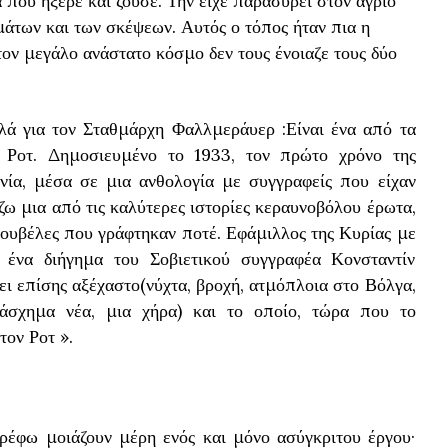
 που ήξερε και ζούσε. Την είχε παρασύρει στον άγριο
άτων και των σκέψεων. Αυτός ο τόπος ήταν πια η
στον μεγάλο ανάστατο κόσμο δεν τους ένοιαζε τους δύο
λά για τον Σταθμάρχη Φαλλμεράυερ :Είναι ένα από τα
υ Ροτ. Δημοσιευμένο το 1933, τον πρώτο χρόνο της
νία, μέσα σε μια ανθολογία με συγγραφείς που είχαν
ίζω μια από τις καλύτερες ιστορίες κεραυνοβόλου έρωτα,
νουβέλες που γράφτηκαν ποτέ. Εφάμιλλος της Κυρίας με
 ένα διήγημα του Σοβιετικού συγγραφέα Κονσταντίν
ει επίσης αξέχαστο(νύχτα, βροχή, ατμόπλοια στο Βόλγα,
 άσχημα νέα, μια χήρα) και το οποίο, τώρα που το
τον Ροτ ».
ρέφω μοιάζουν μέρη ενός και μόνο ασύγκριτου έργου·