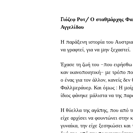
Γιόζεφ Ροτ/ Ο σταθμάρχης Φα
Αγγελίδου
Η παράξενη ιστορία του Αυστρι
να γραφτεί, για να μην ξεχαστεί.
Έχασε τη ζωή του –που ειρήσθω 
καν ικανοποιητική– με τρόπο π
ο ένας για τον άλλον, κανείς δε
Φαλλμεράυερ. Και όμως : Η μοίρα
ίδιος φάνηκε μάλιστα να της παρ
Η θύελλα της αγάπης, που από τ
είχε αρχίσει να φουντώνει στην 
γυναίκα, την είχε ξεσηκώσει και 