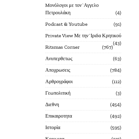
Mονόλογοι με τον`Αγγελο
Πετρουλάκη
4
Podcast & Youtube
91
Private View Με την`Ιριδα Κρητικού
43
Ritsmas Corner
767
Ανυπερθετως
63
Αποχρωσεις
784
Αρθρογράφοι
112
Γεωπολιτική
3
Διεθνη
454
Επικαιροτητα
492
Ιστορία
595
Κοινωνια
215