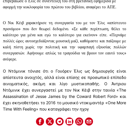
επιβεβαίωσε ο Έλις σε συνέντευξή του στη βρετανική εφημερίδα με
αφορμή την κυκλοφορία του πρώτου του βιβλίου, αναφέρει το ΑΠΕ.
Ο Νικ Κέιβ χαρακτήρισε τη συνεργασία του με τον Έλις «απίστευτο
προνόμιο» που δεν θεωρεί δεδομένο. «Σε κάθε περίπτωση, θέλει το
καλύτερο για μένα και εγώ το καλύτερο για εκείνον» είπε. «Περνάμε
πολλές ώρες αυτοσχεδιάζοντας μουσική μαζί, καθόμαστε και παίζουμε με
καλή πίστη χωρίς την πολιτική και την υφαρπαγή εξουσίας πολλών
συνεργασιών. Αφήνουμε απλώς τα τραγούδια να βρουν τον εαυτό τους»
ανέφερε.
Ο Ντόμινικ τόνισε ότι ο Γουόρεν Έλις ως δημιουργός είναι
απίστευτα ανοιχτός, αλλά είναι επίσης σε προσωπικό επίπεδο
αινιγματικός, ακόμη και λίγο μυστικοπαθής. Ο Άντριου
Ντόμινικ έχει συνεργαστεί με τον Νικ Κέιβ στην ταινία «The
Assassination of Jesse James by the Coward Robert Ford» και
έχει σκηνοθετήσει το 2016 το μουσικό ντοκιμαντέρ «One More
Time With Feeling» που καταγράφει την ηχογ