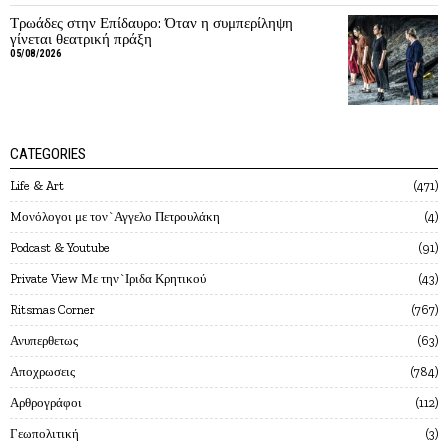
Τρωάδες στην Επίδαυρο: Όταν η συμπερίληψη
γίνεται θεατρική πράξη
05/08/2026
CATEGORIES
Life & Art
471
Mονόλογοι με τον`Αγγελο Πετρουλάκη
4
Podcast & Youtube
91
Private View Με την`Ιριδα Κρητικού
43
Ritsmas Corner
767
Ανυπερθετως
63
Αποχρωσεις
784
Αρθρογράφοι
112
Γεωπολιτική
3