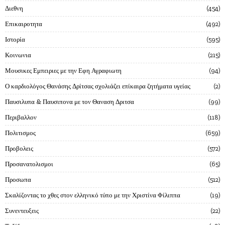
Διεθνη
454
Επικαιροτητα
492
Ιστορία
595
Κοινωνια
215
Μουσικες Εμπειριες με την Εφη Αγραφιωτη
94
Ο καρδιολόγος Θανάσης Δρίτσας σχολιάζει επίκαιρα ζητήματα υγείας
2
Παυσιλυπα & Παυσιπονα με τον Θαναση Δριτσα
99
Περιβαλλον
118
Πολιτισμος
659
Προβολεις
572
Προσανατολισμοι
65
Προσωπα
512
Σκαλίζοντας το χθες στον ελληνικό τύπο με την Χριστίνα Φίλιππα
19
Συνεντευξεις
22