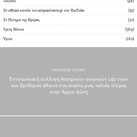
Ταξίδια
48
Το official κανάλι του artpointview.gr στο YouTube
53
Το Ποίημα της Ημέρας
30
Τριτη Ματια
569
Υγεια
160
PREVIOUS STORY
Εντυπωσιακή συλλογή θεατρικών σκηνικών 140 ετών
που βρέθηκαν άθικτα στη σοφίτα μιας παλιάς όπερας
στην Άγρια Δύση